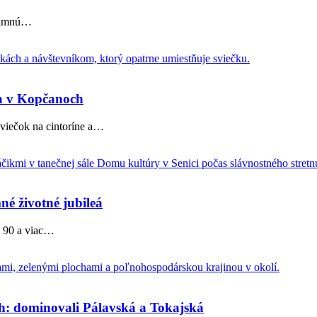
rimnú
…
na v Kopčanoch
iečok na cintoríne a
…
né životné jubileá
 90 a viac
…
ch: dominovali Pálavská a Tokajská