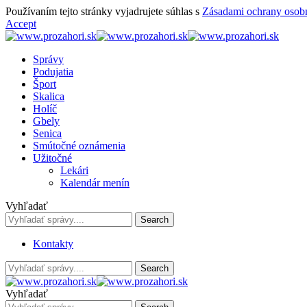
Používaním tejto stránky vyjadrujete súhlas s
Zásadami ochrany osob
Accept
Správy
Podujatia
Šport
Skalica
Holíč
Gbely
Senica
Smútočné oznámenia
Užitočné
Lekári
Kalendár menín
Vyhľadať
Kontakty
Vyhľadať