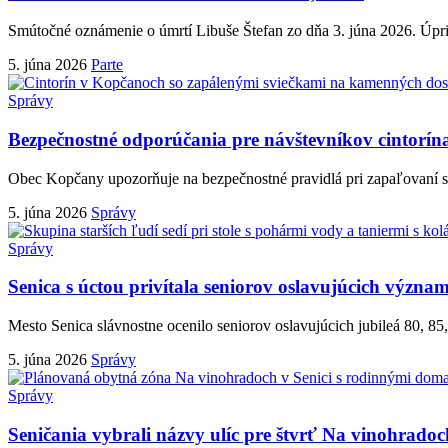
Smútočné oznámenie o úmrtí Libuše Štefan zo dňa 3. júna 2026. Úp
5. júna 2026
Parte
Správy
Bezpečnostné odporúčania pre návštevníkov cintorí
Obec Kopčany upozorňuje na bezpečnostné pravidlá pri zapaľovaní sv
5. júna 2026
Správy
Správy
Senica s úctou privítala seniorov oslavujúcich význam
Mesto Senica slávnostne ocenilo seniorov oslavujúcich jubileá 80, 85,
5. júna 2026
Správy
Správy
Seničania vybrali názvy ulíc pre štvrť Na vinohrado