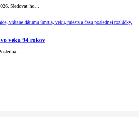
2026. Sledovať ho
…
a vo veku 94 rokov
Posledná
…