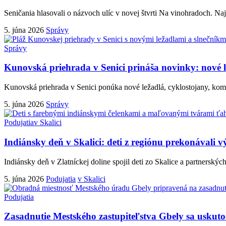
Seničania hlasovali o názvoch ulíc v novej štvrti Na vinohradoch. Na
5. júna 2026
Správy
Správy
Kunovská priehrada v Senici prináša novinky: nové l
Kunovská priehrada v Senici ponúka nové ležadlá, cyklostojany, komu
5. júna 2026
Správy
Podujatia
v Skalici
Indiánsky deň v Skalici: deti z regiónu prekonávali v
Indiánsky deň v Zlatníckej doline spojil deti zo Skalice a partnerskýc
5. júna 2026
Podujatia
v Skalici
Podujatia
Zasadnutie Mestského zastupiteľstva Gbely sa uskuto