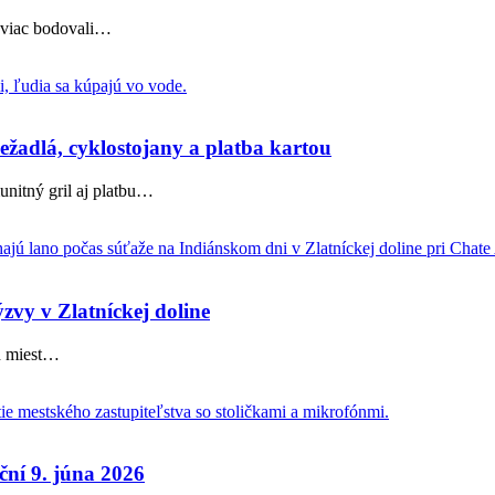
jviac bodovali
…
ežadlá, cyklostojany a platba kartou
nitný gril aj platbu
…
ýzvy v Zlatníckej doline
h miest
…
ční 9. júna 2026