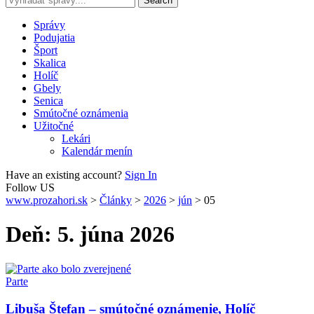
Správy
Podujatia
Šport
Skalica
Holíč
Gbely
Senica
Smútočné oznámenia
Užitočné
Lekári
Kalendár menín
Have an existing account?
Sign In
Follow US
www.prozahori.sk
>
Články
>
2026
>
jún
>
05
Deň:
5. júna 2026
Parte
Libuša Štefan – smútočné oznámenie, Holíč