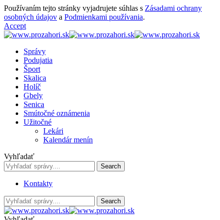
Používaním tejto stránky vyjadrujete súhlas s
Zásadami ochrany
osobných údajov
a
Podmienkami používania
.
Accept
Správy
Podujatia
Šport
Skalica
Holíč
Gbely
Senica
Smútočné oznámenia
Užitočné
Lekári
Kalendár menín
Vyhľadať
Kontakty
Vyhľadať