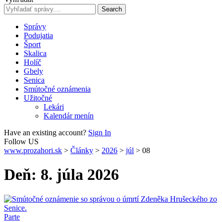
Správy
Podujatia
Šport
Skalica
Holíč
Gbely
Senica
Smútočné oznámenia
Užitočné
Lekári
Kalendár menín
Have an existing account?
Sign In
Follow US
www.prozahori.sk
>
Články
>
2026
>
júl
>
08
Deň:
8. júla 2026
Parte