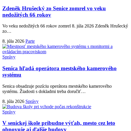
Zdeněk Hrušecký zo Senice zomrel vo veku
nedožitých 66 rokov
Vo veku nedožitých 66 rokov zomrel 8. júla 2026 Zdeněk Hrušecký
zo
…
8. júla 2026
Parte
Správy
Senica hľadá operátora mestského kamerového
systému
Senica obsadzuje pozíciu operátora mestského kamerového
systému. Žiadosti s dokladmi treba doručiť
…
8. júla 2026
Správy
Správy
V senickej škole pribudne výťah, mesto cez leto
obnovuje aj ďalšie budovy