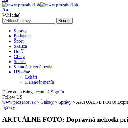
Resizer
Font
Aa
Resizer
Vyhľadať
Správy
Podujatia
Šport
Skalica
Holíč
Gbely
Senica
Smútočné oznámenia
Užitočné
Lekári
Kalendár menín
Have an existing account?
Sign In
Follow US
www.prozahori.sk
>
Články
>
Správy
>
AKTUÁLNE FOTO: Dopravná
Správy
AKTUÁLNE FOTO: Dopravná nehoda pri 