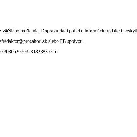
ez väčšieho meškania. Dopravu riadi polícia. Informáciu redakcii posk
 sefredaktor@prozahori.sk alebo FB správou.