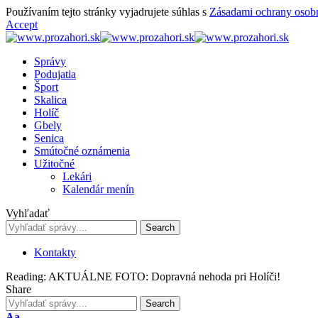
Používaním tejto stránky vyjadrujete súhlas s
Zásadami ochrany osob
Accept
Správy
Podujatia
Šport
Skalica
Holíč
Gbely
Senica
Smútočné oznámenia
Užitočné
Lekári
Kalendár menín
Vyhľadať
Kontakty
Reading:
AKTUÁLNE FOTO: Dopravná nehoda pri Holíči!
Share
Font
Aa