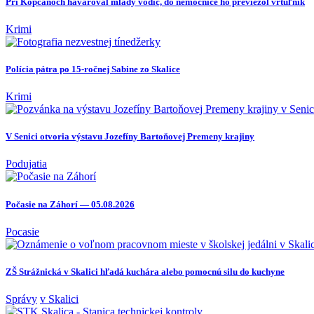
Pri Kopčanoch havaroval mladý vodič, do nemocnice ho previezol vrtuľník
Krimi
Polícia pátra po 15-ročnej Sabine zo Skalice
Krimi
V Senici otvoria výstavu Jozefíny Bartoňovej Premeny krajiny
Podujatia
Počasie na Záhorí — 05.08.2026
Pocasie
ZŠ Strážnická v Skalici hľadá kuchára alebo pomocnú silu do kuchyne
Správy
v Skalici