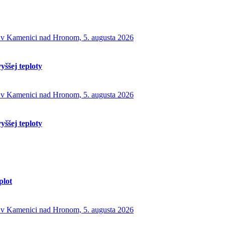
yššej teploty
yššej teploty
plot