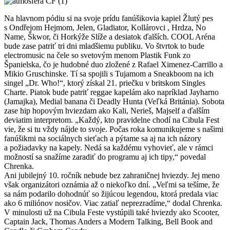
Na hlavnom pódiu si na svoje prídu fanúšikovia kapiel Žlutý pes
s Ondřejom Hejmom, Jelen, Gladiator, Kollárovci , Hrdza, No
Name, Škwor, či Horkýže Slíže a desiatok ďalších. COOL Aréna
bude zase patriť tri dni mladšiemu publiku. Vo štvrtok to bude
electromusic na čele so svetovým menom Plastik Funk zo
Španielska, čo je hudobné duo zložené z Rafael Ximenez-Carrillo a
Mikio Gruschinske. Tí sa spojili s Tujamom a Sneakboom na ich
singel „Dr. Who!“, ktorý získal 21. priečku v britskom Singles
Charte. Piatok bude patriť reggae kapelám ako napríklad Jayharno
(Jamajka), Medial banana či Deadly Hunta (Veľká Británia). Sobota
zase hip hopovým hviezdam ako Kali, Nerieš, Majself a ďalším
deviatim interpretom. „Každý, kto pravidelne chodí na Cibula Fest
vie, že si tu vždy nájde to svoje. Počas roka komunikujeme s našimi
fanúšikmi na sociálnych sieťach a pýtame sa aj na ich názory
a požiadavky na kapely. Nedá sa každému vyhovieť, ale v rámci
možností sa snažíme zaradiť do programu aj ich tipy,“ povedal
Chrenka.
Ani jubilejný 10. ročník nebude bez zahraničnej hviezdy. Jej meno
však organizátori oznámia až o niekoľko dní. „Veľmi sa tešíme, že
sa nám podarilo dohodnúť so žijúcou legendou, ktorá predala viac
ako 6 miliónov nosičov. Viac zatiaľ neprezradíme,“ dodal Chrenka.
V minulosti už na Cibula Feste vystúpili také hviezdy ako Scooter,
Captain Jack, Thomas Anders a Modern Talking, Bell Book and