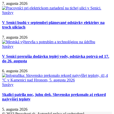
7. augusta 2026
Správy
V Senici budú v septembri plánované odstávky elektriny na
troch uliciach
7. augusta 2026
Správy
V Senici prerušia dodávku teplej vody, odstávka potrvá od 17.
do 26. augusta
6. augusta 2026
Správy
Skalici patrila noc, juhu deň. Slovensko prekonalo aj rekord
najvyššej teploty
5. augusta 2026
© 2022 Prozahori.sk. Autorské práva sú vyhradené.