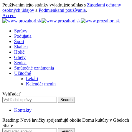
Používaním tejto stránky vyjadrujete súhlas s
Zásadami ochrany
osobných údajov
a
Podmienkami používania
.
Accept
Správy
Podujatia
Šport
Skalica
Holíč
Gbely
Senica
Smútočné oznámenia
Užitočné
Lekári
Kalendár menín
Vyhľadať
Kontakty
Reading:
Nové lavičky spríjemňujú okolie Domu kultúry v Gbeloch
Share