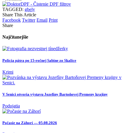
TAGGED:
gbely
Share This Article
Facebook
Twitter
Email
Print
Share
Najčítanejšie
Polícia pátra po 15-ročnej Sabine zo Skalice
Krimi
V Senici otvoria výstavu Jozefíny Bartoňovej Premeny krajiny
Podujatia
Počasie na Záhorí — 05.08.2026