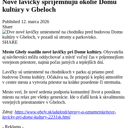
Nové lavičky spríjemňujú okolie Domu
kultúry v Gbeloch
Published 12. marca 2026
Share
SHARE
Mesto Gbely osadilo nové lavičky pri Dome kultúry.
Obyvatelia
aj návštevníci môžu oddychovať a tráviť voľný čas v príjemnejšom
verejnom priestore, najmä počas jarných a teplejších dní.
Lavičky sú umiestnené na chodníkoch v parku aj priamo pred
budovou Domu kultúry. Očakáva sa, že prispejú k lepšej atmosfére
v centre mesta a vytvoria priestor na krátke posedenie či stretnutia.
Mesto verí, že nové sedenia podporia komunitný život a ponúknu
miesto na relax pre všetky generácie. Ide o ďalší krok k skvalitneniu
verejných priestranstiev v Gbeloch.
Zdroj:
https://www.gbely.sk/udalosti/spravy-a-oznamenia/nove-
lavicky-pri-dome-kultury-2231sk.html
- Reklama -