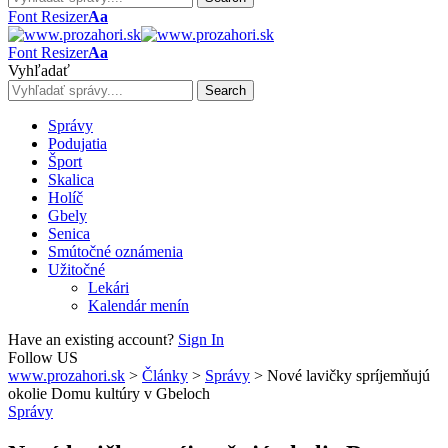
Font Resizer
Aa
Font Resizer
Aa
Vyhľadať
Správy
Podujatia
Šport
Skalica
Holíč
Gbely
Senica
Smútočné oznámenia
Užitočné
Lekári
Kalendár menín
Have an existing account?
Sign In
Follow US
www.prozahori.sk
>
Články
>
Správy
>
Nové lavičky spríjemňujú
okolie Domu kultúry v Gbeloch
Správy