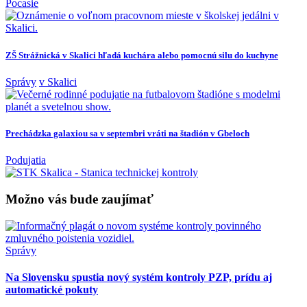
Pocasie
ZŠ Strážnická v Skalici hľadá kuchára alebo pomocnú silu do kuchyne
Správy
v Skalici
Prechádzka galaxiou sa v septembri vráti na štadión v Gbeloch
Podujatia
Možno vás bude zaujímať
Správy
Na Slovensku spustia nový systém kontroly PZP, prídu aj
automatické pokuty