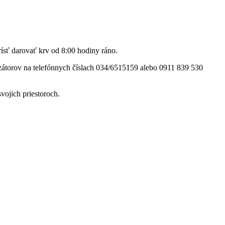
ísť darovať krv od 8:00 hodiny ráno.
izátorov na telefónnych číslach 034/6515159 alebo 0911 839 530
vojich priestoroch.