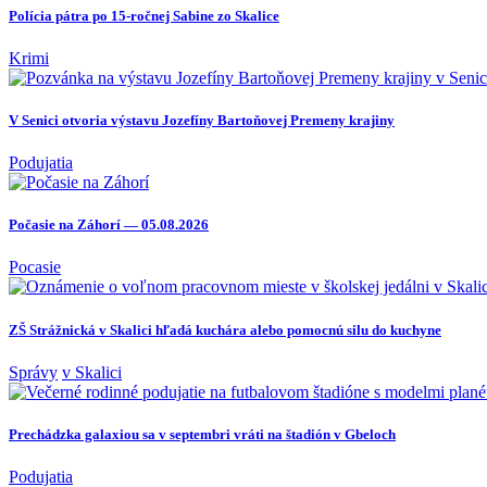
Polícia pátra po 15-ročnej Sabine zo Skalice
Krimi
V Senici otvoria výstavu Jozefíny Bartoňovej Premeny krajiny
Podujatia
Počasie na Záhorí — 05.08.2026
Pocasie
ZŠ Strážnická v Skalici hľadá kuchára alebo pomocnú silu do kuchyne
Správy
v Skalici
Prechádzka galaxiou sa v septembri vráti na štadión v Gbeloch
Podujatia