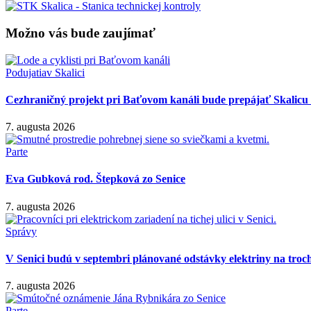
Možno vás bude zaujímať
Podujatia
v Skalici
Cezhraničný projekt pri Baťovom kanáli bude prepájať Skalicu 
7. augusta 2026
Parte
Eva Gubková rod. Štepková zo Senice
7. augusta 2026
Správy
V Senici budú v septembri plánované odstávky elektriny na troch
7. augusta 2026
Parte