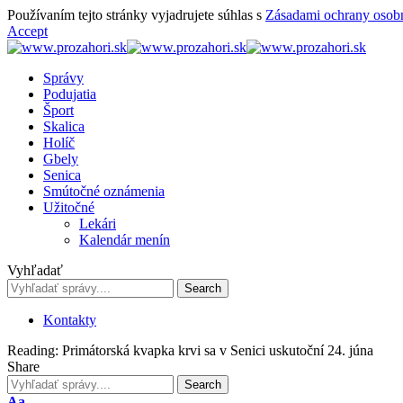
Používaním tejto stránky vyjadrujete súhlas s
Zásadami ochrany osob
Accept
Správy
Podujatia
Šport
Skalica
Holíč
Gbely
Senica
Smútočné oznámenia
Užitočné
Lekári
Kalendár menín
Vyhľadať
Kontakty
Reading:
Primátorská kvapka krvi sa v Senici uskutoční 24. júna
Share
Font
Aa