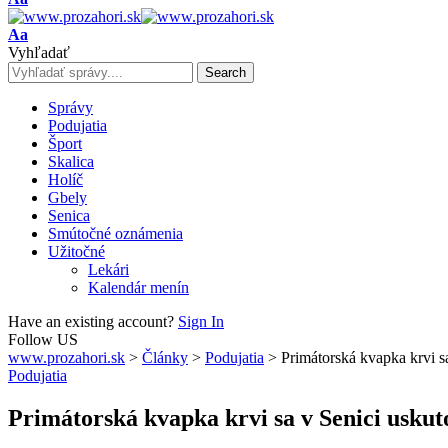
Resizer
Font
Aa
Resizer
Vyhľadať
Správy
Podujatia
Šport
Skalica
Holíč
Gbely
Senica
Smútočné oznámenia
Užitočné
Lekári
Kalendár menín
Have an existing account?
Sign In
Follow US
www.prozahori.sk
>
Články
>
Podujatia
>
Primátorská kvapka krvi sa
Podujatia
Primátorská kvapka krvi sa v Senici uskut