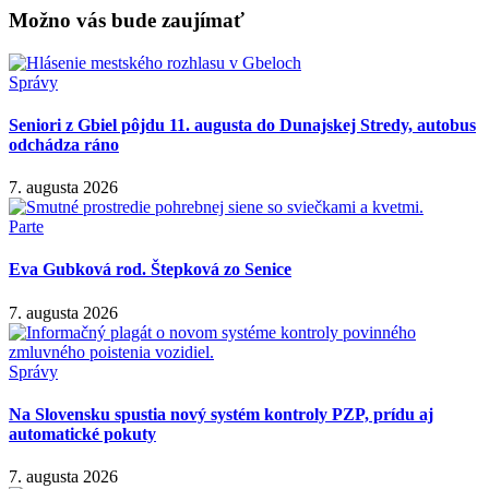
Možno vás bude zaujímať
Správy
Seniori z Gbiel pôjdu 11. augusta do Dunajskej Stredy, autobus
odchádza ráno
7. augusta 2026
Parte
Eva Gubková rod. Štepková zo Senice
7. augusta 2026
Správy
Na Slovensku spustia nový systém kontroly PZP, prídu aj
automatické pokuty
7. augusta 2026