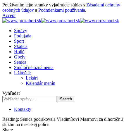
Používaním tejto stránky vyjadrujete súhlas s
Zásadami ochrany
osobných údajov
a
Podmienkami používania
.
Accept
Správy
Podujatia
Šport
Skalica
Holíč
Gbely
Senica
Smútočné oznámenia
Užitočné
Lekári
Kalendár menín
Vyhľadať
Kontakty
Reading:
Senica poďakovala Vladimírovi Masrnovi za dlhoročnú
službu na mestskej polícii
Share