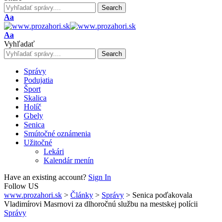
Font
Aa
Resizer
Font
Aa
Resizer
Vyhľadať
Správy
Podujatia
Šport
Skalica
Holíč
Gbely
Senica
Smútočné oznámenia
Užitočné
Lekári
Kalendár menín
Have an existing account?
Sign In
Follow US
www.prozahori.sk
>
Články
>
Správy
>
Senica poďakovala
Vladimírovi Masrnovi za dlhoročnú službu na mestskej polícii
Správy