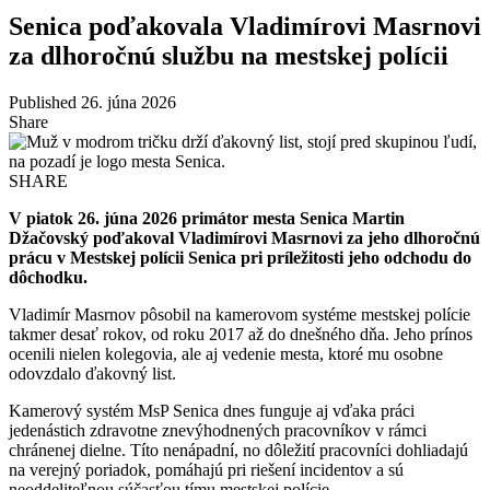
Senica poďakovala Vladimírovi Masrnovi
za dlhoročnú službu na mestskej polícii
Published 26. júna 2026
Share
SHARE
V piatok 26. júna 2026 primátor mesta Senica Martin
Džačovský poďakoval Vladimírovi Masrnovi za jeho dlhoročnú
prácu v Mestskej polícii Senica pri príležitosti jeho odchodu do
dôchodku.
Vladimír Masrnov pôsobil na kamerovom systéme mestskej polície
takmer desať rokov, od roku 2017 až do dnešného dňa. Jeho prínos
ocenili nielen kolegovia, ale aj vedenie mesta, ktoré mu osobne
odovzdalo ďakovný list.
Kamerový systém MsP Senica dnes funguje aj vďaka práci
jedenástich zdravotne znevýhodnených pracovníkov v rámci
chránenej dielne. Títo nenápadní, no dôležití pracovníci dohliadajú
na verejný poriadok, pomáhajú pri riešení incidentov a sú
neoddeliteľnou súčasťou tímu mestskej polície.