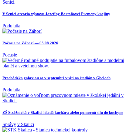
V Senici otvoria výstavu Jozefíny Bartoňovej Premeny krajiny
Podujatia
Počasie na Záhorí — 05.08.2026
Pocasie
Prechádzka galaxiou sa v septembri vráti na štadión v Gbeloch
Podujatia
ZŠ Strážnická v Skalici hľadá kuchára alebo pomocnú silu do kuchyne
Správy
v Skalici