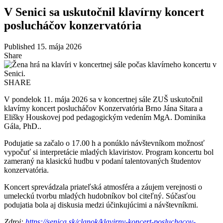
V Senici sa uskutočnil klavírny koncert
poslucháčov konzervatória
Published 15. mája 2026
Share
SHARE
V pondelok 11. mája 2026 sa v koncertnej sále ZUŠ uskutočnil
klavírny koncert poslucháčov Konzervatória Brno Jána Sitara a
Elišky Houskovej pod pedagogickým vedením MgA. Dominika
Gála, PhD..
Podujatie sa začalo o 17.00 h a ponúklo návštevníkom možnosť
vypočuť si interpretácie mladých klaviristov. Program koncertu bol
zameraný na klasickú hudbu v podaní talentovaných študentov
konzervatória.
Koncert sprevádzala priateľská atmosféra a záujem verejnosti o
umeleckú tvorbu mladých hudobníkov bol citeľný. Súčasťou
podujatia bola aj diskusia medzi účinkujúcimi a návštevníkmi.
Zdroj:
https://senica.sk/clanok/klavirny-koncert-posluchacov-