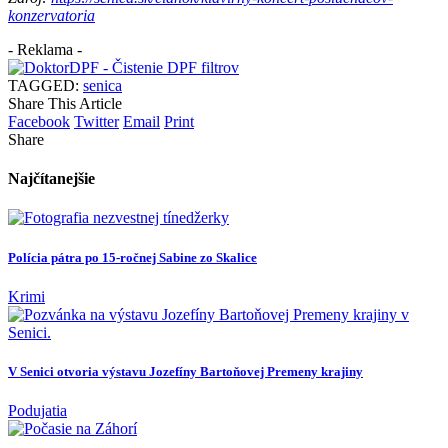
konzervatoria
- Reklama -
TAGGED:
senica
Share This Article
Facebook
Twitter
Email
Print
Share
Najčítanejšie
Polícia pátra po 15-ročnej Sabine zo Skalice
Krimi
V Senici otvoria výstavu Jozefíny Bartoňovej Premeny krajiny
Podujatia