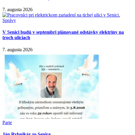
7. augusta 2026
Správy
V Senici budú v septembri plánované odstávky elektriny na
troch uliciach
7. augusta 2026
Parte
Ján Rybnikár zo Senice