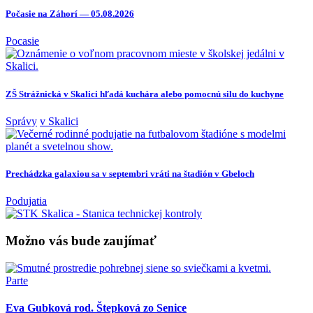
Počasie na Záhorí — 05.08.2026
Pocasie
ZŠ Strážnická v Skalici hľadá kuchára alebo pomocnú silu do kuchyne
Správy
v Skalici
Prechádzka galaxiou sa v septembri vráti na štadión v Gbeloch
Podujatia
Možno vás bude zaujímať
Parte
Eva Gubková rod. Štepková zo Senice