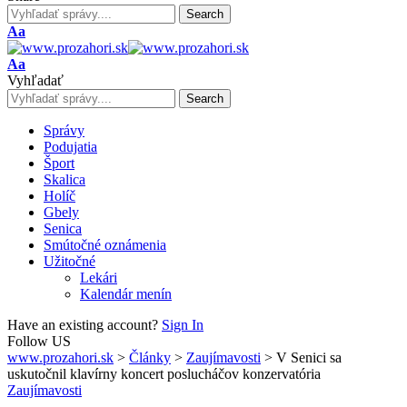
Font
Aa
Resizer
Font
Aa
Resizer
Vyhľadať
Správy
Podujatia
Šport
Skalica
Holíč
Gbely
Senica
Smútočné oznámenia
Užitočné
Lekári
Kalendár menín
Have an existing account?
Sign In
Follow US
www.prozahori.sk
>
Články
>
Zaujímavosti
>
V Senici sa
uskutočnil klavírny koncert poslucháčov konzervatória
Zaujímavosti