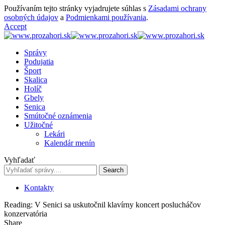
Používaním tejto stránky vyjadrujete súhlas s
Zásadami ochrany
osobných údajov
a
Podmienkami používania
.
Accept
Správy
Podujatia
Šport
Skalica
Holíč
Gbely
Senica
Smútočné oznámenia
Užitočné
Lekári
Kalendár menín
Vyhľadať
Kontakty
Reading:
V Senici sa uskutočnil klavírny koncert poslucháčov
konzervatória
Share