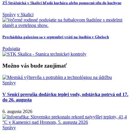
ZŠ Strážnická v Skalici hľadá kuchára alebo pomocnú silu do kuchyne
Správy
v Skalici
Prechádzka galaxiou sa v septembri vráti na štadión v Gbeloch
Podujatia
Možno vás bude zaujímať
Správy
V Senici prerušia dodávku teplej vody, odstávka potrvá od 17.
do 26. augusta
6. augusta 2026
Správy