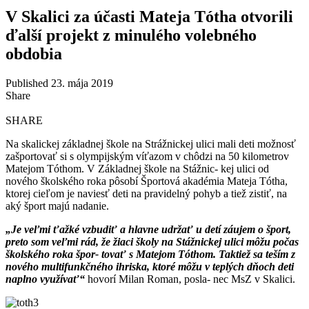
V Skalici za účasti Mateja Tótha otvorili
ďalší projekt z minulého volebného
obdobia
Published 23. mája 2019
Share
SHARE
Na skalickej základnej škole na Strážnickej ulici mali deti možnosť
zašportovať si s olympijským víťazom v chôdzi na 50 kilometrov
Matejom Tóthom. V Základnej škole na Stážnic- kej ulici od
nového školského roka pôsobí Športová akadémia Mateja Tótha,
ktorej cieľom je naviesť deti na pravidelný pohyb a tiež zistiť, na
aký šport majú nadanie.
„Je veľmi ťažké vzbudiť a hlavne udržať u detí záujem o šport,
preto som veľmi rád, že žiaci školy na Stážnickej ulici môžu počas
školského roka špor- tovať s Matejom Tóthom. Taktiež sa teším z
nového multifunkčného ihriska, ktoré môžu v teplých dňoch deti
naplno využívať“
hovorí Milan Roman, posla- nec MsZ v Skalici.