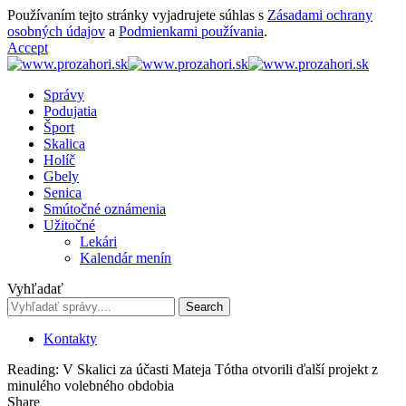
Používaním tejto stránky vyjadrujete súhlas s
Zásadami ochrany
osobných údajov
a
Podmienkami používania
.
Accept
Správy
Podujatia
Šport
Skalica
Holíč
Gbely
Senica
Smútočné oznámenia
Užitočné
Lekári
Kalendár menín
Vyhľadať
Kontakty
Reading:
V Skalici za účasti Mateja Tótha otvorili ďalší projekt z
minulého volebného obdobia
Share