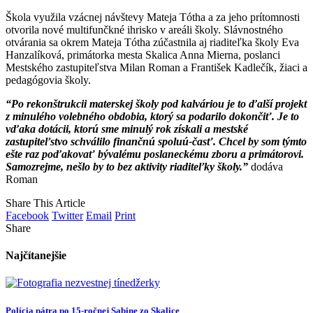
Škola využila vzácnej návštevy Mateja Tótha a za jeho prítomnosti
otvorila nové multifunčkné ihrisko v areáli školy. Slávnostného
otvárania sa okrem Mateja Tótha zúčastnila aj riaditeľka školy Eva
Hanzalíková, primátorka mesta Skalica Anna Mierna, poslanci
Mestského zastupiteľstva Milan Roman a František Kadlečík, žiaci a
pedagógovia školy.
“Po rekonštrukcii materskej školy pod kalváriou je to ďalší projekt
z minulého volebného obdobia, ktorý sa podarilo dokončiť. Je to
vďaka dotácii, ktorú sme minulý rok získali a mestské
zastupiteľstvo schválilo finančnú spoluú-časť. Chcel by som týmto
ešte raz poďakovať bývalému poslaneckému zboru a primátorovi.
Samozrejme, nešlo by to bez aktivity riaditeľky školy.”
dodáva
Roman
Share This Article
Facebook
Twitter
Email
Print
Share
Najčítanejšie
Polícia pátra po 15-ročnej Sabine zo Skalice