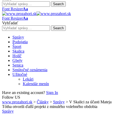
Font Resizer
Aa
Font Resizer
Aa
Vyhľadať
Správy
Podujatia
Šport
Skalica
Holíč
Gbely
Senica
Smútočné oznámenia
Užitočné
Lekári
Kalendár menín
Have an existing account?
Sign In
Follow US
www.prozahori.sk
>
Články
>
Správy
>
V Skalici za účasti Mateja
Tótha otvorili ďalší projekt z minulého volebného obdobia
Správy