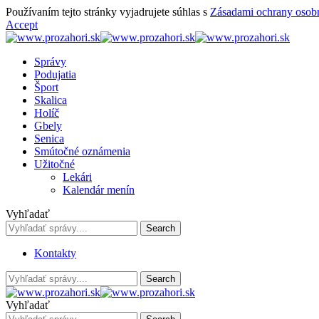
Používaním tejto stránky vyjadrujete súhlas s
Zásadami ochrany osob
Accept
Správy
Podujatia
Šport
Skalica
Holíč
Gbely
Senica
Smútočné oznámenia
Užitočné
Lekári
Kalendár menín
Vyhľadať
Kontakty
Vyhľadať