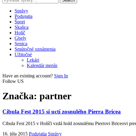
Správy
Podujatia
Šport
Skalica
Holíč
Gbely
Senica
Smútočné oznámenia
Užitočné
Lekári
Kalendár menín
Have an existing account?
Sign In
Follow US
Značka:
partner
Cibula Fest 2015 si uctí zosnulého Pierra Bricea
Cibula Fest 2015 v Holíči vzdá hold zosnulému Pierrovi Briceovi p
16. júla 2015
Podujatia
Správy