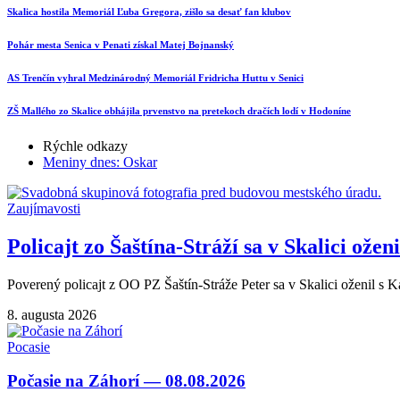
Skalica hostila Memoriál Ľuba Gregora, zišlo sa desať fan klubov
Pohár mesta Senica v Penati získal Matej Bojnanský
AS Trenčín vyhral Medzinárodný Memoriál Fridricha Huttu v Senici
ZŠ Mallého zo Skalice obhájila prvenstvo na pretekoch dračích lodí v Hodoníne
Rýchle odkazy
Meniny dnes: Oskar
Zaujímavosti
Policajt zo Šaštína-Stráží sa v Skalici oženi
Poverený policajt z OO PZ Šaštín-Stráže Peter sa v Skalici oženil s 
8. augusta 2026
Pocasie
Počasie na Záhorí — 08.08.2026