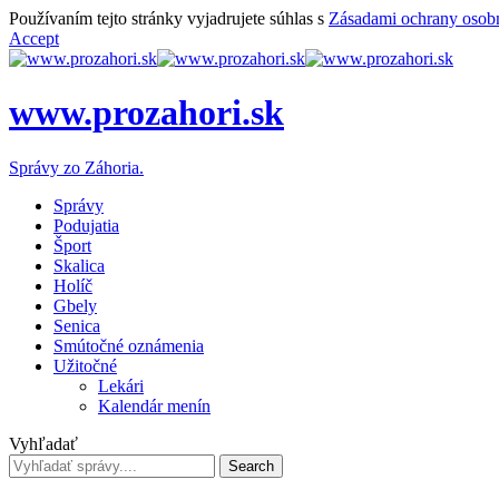
Používaním tejto stránky vyjadrujete súhlas s
Zásadami ochrany osob
Accept
www.prozahori.sk
Správy zo Záhoria.
Správy
Podujatia
Šport
Skalica
Holíč
Gbely
Senica
Smútočné oznámenia
Užitočné
Lekári
Kalendár menín
Vyhľadať