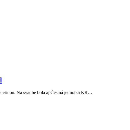
l
Kateřinou. Na svadbe bola aj Čestná jednotka KR
…