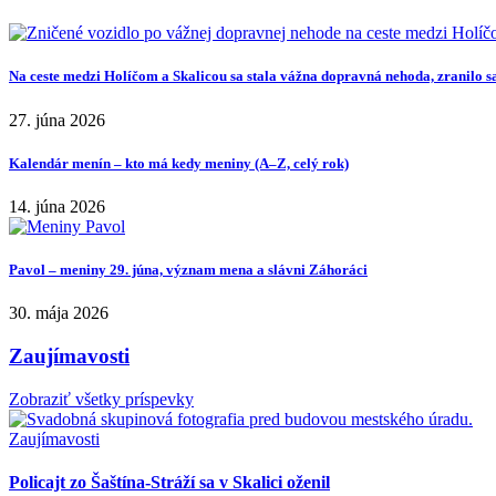
Na ceste medzi Holíčom a Skalicou sa stala vážna dopravná nehoda, zranilo s
27. júna 2026
Kalendár menín – kto má kedy meniny (A–Z, celý rok)
14. júna 2026
Pavol – meniny 29. júna, význam mena a slávni Záhoráci
30. mája 2026
Zaujímavosti
Zobraziť všetky príspevky
Zaujímavosti
Policajt zo Šaštína-Stráží sa v Skalici oženil