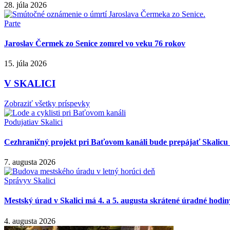
28. júla 2026
Parte
Jaroslav Čermek zo Senice zomrel vo veku 76 rokov
15. júla 2026
V SKALICI
Zobraziť všetky príspevky
Podujatia
v Skalici
Cezhraničný projekt pri Baťovom kanáli bude prepájať Skalicu 
7. augusta 2026
Správy
v Skalici
Mestský úrad v Skalici má 4. a 5. augusta skrátené úradné hodin
4. augusta 2026