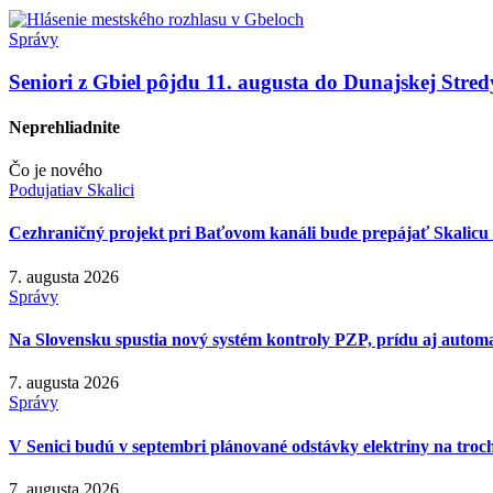
Správy
Seniori z Gbiel pôjdu 11. augusta do Dunajskej Stre
Neprehliadnite
Čo je nového
Podujatia
v Skalici
Cezhraničný projekt pri Baťovom kanáli bude prepájať Skalicu 
7. augusta 2026
Správy
Na Slovensku spustia nový systém kontroly PZP, prídu aj autom
7. augusta 2026
Správy
V Senici budú v septembri plánované odstávky elektriny na troch
7. augusta 2026