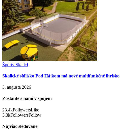
Šport
v Skalici
Skalické sídlisko Pod Hájkom má nové multifunkčné ihrisko
3. augusta 2026
Zostaňte s nami v spojení
23.4k
Followers
Like
3.3k
Followers
Follow
Najviac sledované