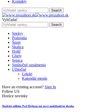
Kontakty
Vyhľadať
Správy
Podujatia
Šport
Skalica
Holíč
Gbely
Senica
Smútočné oznámenia
Užitočné
Lekári
Kalendár menín
Have an existing account?
Sign In
Follow US
Horúce novinky
Skalické sídlisko Pod Hájkom má nové multifunkčné ihrisko