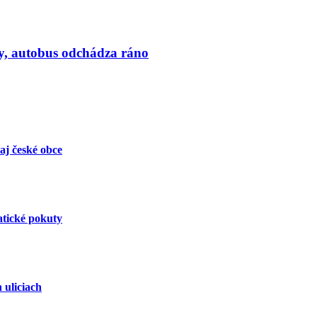
dy, autobus odchádza ráno
aj české obce
atické pokuty
 uliciach