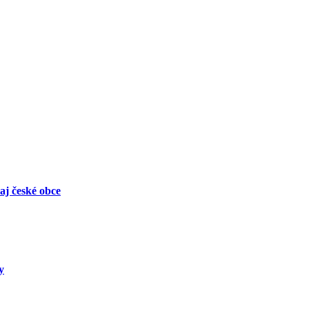
aj české obce
y