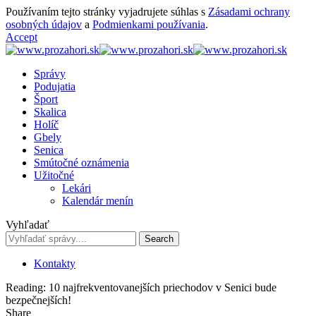
Používaním tejto stránky vyjadrujete súhlas s
Zásadami ochrany
osobných údajov
a
Podmienkami používania
.
Accept
Správy
Podujatia
Šport
Skalica
Holíč
Gbely
Senica
Smútočné oznámenia
Užitočné
Lekári
Kalendár menín
Vyhľadať
Kontakty
Reading:
10 najfrekventovanejších priechodov v Senici bude
bezpečnejších!
Share