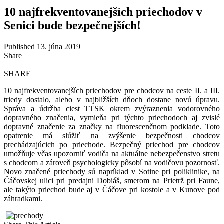
10 najfrekventovanejších priechodov v
Senici bude bezpečnejších!
Published 13. júna 2019
Share
SHARE
10 najfrekventovanejších priechodov pre chodcov na ceste II. a III.
triedy dostalo, alebo v najbližších dňoch dostane novú úpravu.
Správa a údržba ciest TTSK okrem zvýraznenia vodorovného
dopravného značenia, vymieňa pri týchto priechodoch aj zvislé
dopravné značenie za značky na fluorescenčnom podklade. Toto
opatrenie má slúžiť na zvýšenie bezpečnosti chodcov
prechádzajúcich po priechode. Bezpečný priechod pre chodcov
umožňuje včas upozorniť vodiča na aktuálne nebezpečenstvo stretu
s chodcom a zároveň psychologicky pôsobí na vodičovu pozornosť.
Novo značené priechody sú napríklad v Sotine pri poliklinike, na
Čáčovskej ulici pri predajni Dobiáš, smerom na Prietrž pri Faune,
ale takýto priechod bude aj v Čáčove pri kostole a v Kunove pod
záhradkami.