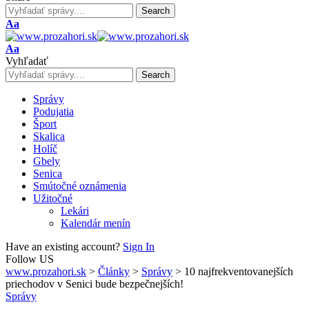
Font
Aa
Resizer
Font
Aa
Resizer
Vyhľadať
Správy
Podujatia
Šport
Skalica
Holíč
Gbely
Senica
Smútočné oznámenia
Užitočné
Lekári
Kalendár menín
Have an existing account?
Sign In
Follow US
www.prozahori.sk
>
Články
>
Správy
>
10 najfrekventovanejších
priechodov v Senici bude bezpečnejších!
Správy