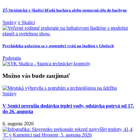
ZŠ Strážnická v Skalici hľadá kuchára alebo pomocnú silu do kuchyne
Správy
v Skalici
Prechádzka galaxiou sa v septembri vráti na štadión v Gbeloch
Podujatia
Možno vás bude zaujímať
Správy
V Senici prerušia dodávku teplej vody, odstávka potrvá od 17.
do 26. augusta
6. augusta 2026