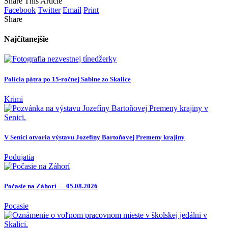
Share This Article
Facebook
Twitter
Email
Print
Share
Najčítanejšie
Polícia pátra po 15-ročnej Sabine zo Skalice
Krimi
V Senici otvoria výstavu Jozefíny Bartoňovej Premeny krajiny
Podujatia
Počasie na Záhorí — 05.08.2026
Pocasie