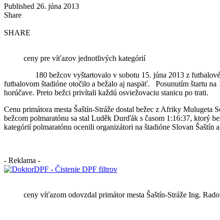
Published 26. júna 2013
Share
SHARE
ceny pre víťazov jednotlivých kategórií
180 bežcov vyštartovalo v sobotu 15. júna 2013 z futbalového štad
futbalovom štadióne otočilo a bežalo aj naspäť. Posunutím štartu na 1
horúčave. Preto bežci privítali každú osviežovaciu stanicu po trati.
Cenu primátora mesta Šaštín-Stráže dostal bežec z Afriky Mulugeta S
bežcom polmaratónu sa stal Luděk Durďák s časom 1:16:37, ktorý bež
kategórií polmaratónu ocenili organizátori na štadióne Slovan Šaštín
- Reklama -
ceny víťazom odovzdal primátor mesta Šaštín-Stráže Ing. Rado