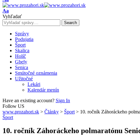
Resizer
Font
Aa
Resizer
Vyhľadať
Správy
Podujatia
Šport
Skalica
Holíč
Gbely
Senica
Smútočné oznámenia
Užitočné
Lekári
Kalendár menín
Have an existing account?
Sign In
Follow US
www.prozahori.sk
>
Články
>
Šport
>
10. ročník Záhoráckeho polma
Šport
10. ročník Záhoráckeho polmaratónu Senic