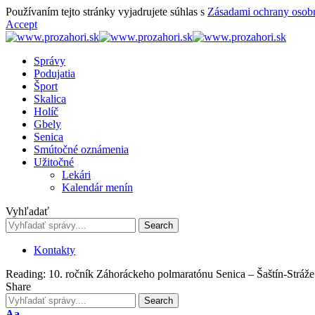
Používaním tejto stránky vyjadrujete súhlas s
Zásadami ochrany osob
Accept
Správy
Podujatia
Šport
Skalica
Holíč
Gbely
Senica
Smútočné oznámenia
Užitočné
Lekári
Kalendár menín
Vyhľadať
Kontakty
Reading:
10. ročník Záhoráckeho polmaratónu Senica – Šaštín-Stráže
Share
Font
Aa