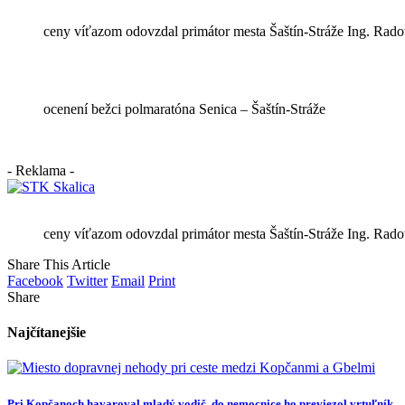
ceny víťazom odovzdal primátor mesta Šaštín-Stráže Ing. Rado
ocenení bežci polmaratóna Senica – Šaštín-Stráže
- Reklama -
ceny víťazom odovzdal primátor mesta Šaštín-Stráže Ing. Rado
Share This Article
Facebook
Twitter
Email
Print
Share
Najčítanejšie
Pri Kopčanoch havaroval mladý vodič, do nemocnice ho previezol vrtuľník