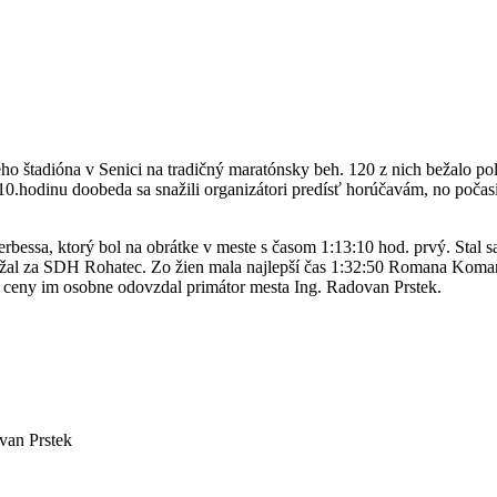
ióna v Senici na tradičný maratónsky beh. 120 z nich bežalo polmar
0.hodinu doobeda sa snažili organizátori predísť horúčavám, no počasie 
erbessa, ktorý bol na obrátke v meste s časom 1:13:10 hod. prvý. Sta
al za SDH Rohatec. Zo žien mala najlepší čas 1:32:50 Romana Komarňa
 a ceny im osobne odovzdal primátor mesta Ing. Radovan Prstek.
van Prstek