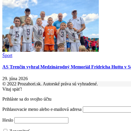
Šport
AS Trenčín vyhral Medzinárodný Memoriál Fridricha Huttu v Se
29. júna 2026
© 2022 Prozahori.sk. Autorské práva sú vyhradené.
Vitaj späť!
Prihláste sa do svojho účtu
Prihlasovacie meno alebo e-mailová adresa
Heslo