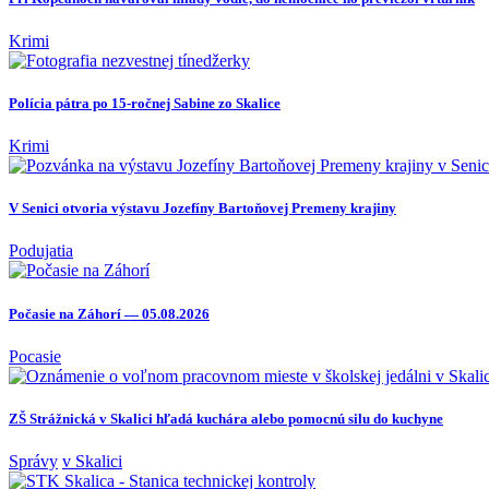
Krimi
Polícia pátra po 15-ročnej Sabine zo Skalice
Krimi
V Senici otvoria výstavu Jozefíny Bartoňovej Premeny krajiny
Podujatia
Počasie na Záhorí — 05.08.2026
Pocasie
ZŠ Strážnická v Skalici hľadá kuchára alebo pomocnú silu do kuchyne
Správy
v Skalici