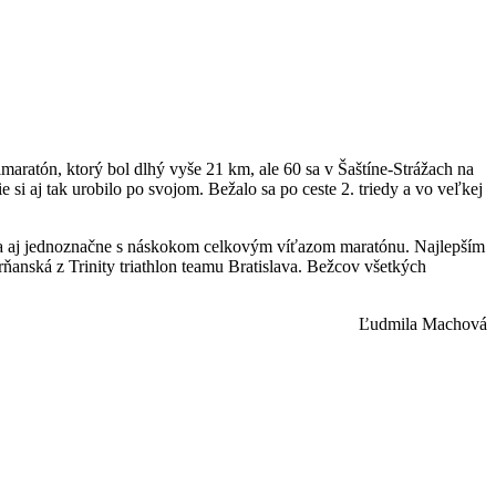
atón, ktorý bol dlhý vyše 21 km, ale 60 sa v Šaštíne-Strážach na
si aj tak urobilo po svojom. Bežalo sa po ceste 2. triedy a vo veľkej
l sa aj jednoznačne s náskokom celkovým víťazom maratónu. Najlepším
nská z Trinity triathlon teamu Bratislava. Bežcov všetkých
Ľudmila Machová