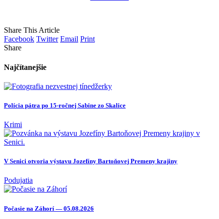
Share This Article
Facebook
Twitter
Email
Print
Share
Najčítanejšie
Polícia pátra po 15-ročnej Sabine zo Skalice
Krimi
V Senici otvoria výstavu Jozefíny Bartoňovej Premeny krajiny
Podujatia
Počasie na Záhorí — 05.08.2026