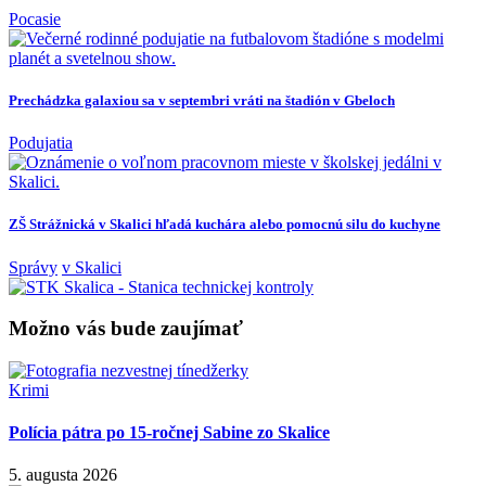
Pocasie
Prechádzka galaxiou sa v septembri vráti na štadión v Gbeloch
Podujatia
ZŠ Strážnická v Skalici hľadá kuchára alebo pomocnú silu do kuchyne
Správy
v Skalici
Možno vás bude zaujímať
Krimi
Polícia pátra po 15-ročnej Sabine zo Skalice
5. augusta 2026