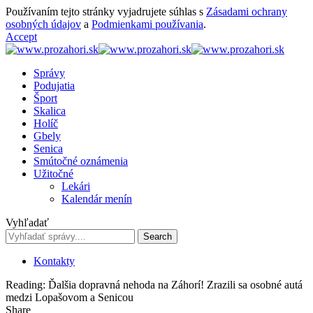
Používaním tejto stránky vyjadrujete súhlas s
Zásadami ochrany
osobných údajov
a
Podmienkami používania
.
Accept
Správy
Podujatia
Šport
Skalica
Holíč
Gbely
Senica
Smútočné oznámenia
Užitočné
Lekári
Kalendár menín
Vyhľadať
Kontakty
Reading:
Ďalšia dopravná nehoda na Záhorí! Zrazili sa osobné autá
medzi Lopašovom a Senicou
Share