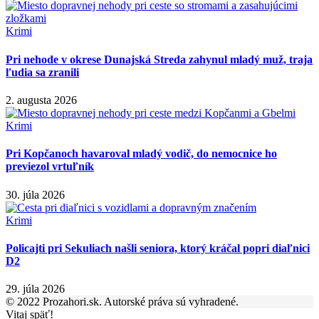
Krimi
Pri nehode v okrese Dunajská Streda zahynul mladý muž, traja
ľudia sa zranili
2. augusta 2026
Krimi
Pri Kopčanoch havaroval mladý vodič, do nemocnice ho
previezol vrtuľník
30. júla 2026
Krimi
Policajti pri Sekuliach našli seniora, ktorý kráčal popri diaľnici
D2
29. júla 2026
© 2022 Prozahori.sk. Autorské práva sú vyhradené.
Vitaj späť!