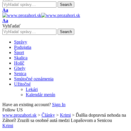
Font
Aa
Resizer
Font
Aa
Resizer
Vyhľadať
Správy
Podujatia
Šport
Skalica
Holíč
Gbely
Senica
Smútočné oznámenia
Užitočné
Lekári
Kalendár menín
Have an existing account?
Sign In
Follow US
www.prozahori.sk
>
Články
>
Krimi
>
Ďalšia dopravná nehoda na
Záhorí! Zrazili sa osobné autá medzi Lopašovom a Senicou
Krimi