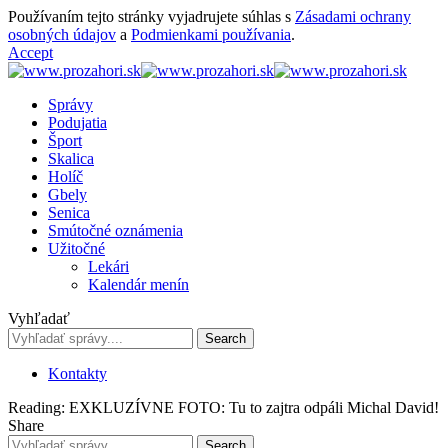
Používaním tejto stránky vyjadrujete súhlas s
Zásadami ochrany
osobných údajov
a
Podmienkami používania
.
Accept
Správy
Podujatia
Šport
Skalica
Holíč
Gbely
Senica
Smútočné oznámenia
Užitočné
Lekári
Kalendár menín
Vyhľadať
Kontakty
Reading:
EXKLUZÍVNE FOTO: Tu to zajtra odpáli Michal David!
Share