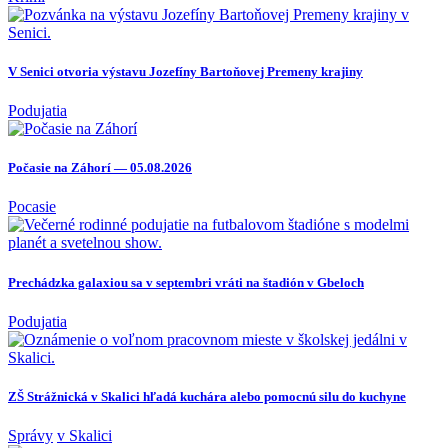
V Senici otvoria výstavu Jozefíny Bartoňovej Premeny krajiny
Podujatia
Počasie na Záhorí — 05.08.2026
Pocasie
Prechádzka galaxiou sa v septembri vráti na štadión v Gbeloch
Podujatia
ZŠ Strážnická v Skalici hľadá kuchára alebo pomocnú silu do kuchyne
Správy
v Skalici