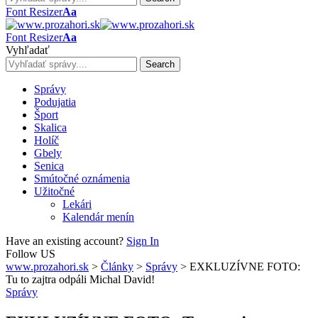
Font Resizer
Aa
Font Resizer
Aa
Vyhľadať
Správy
Podujatia
Šport
Skalica
Holíč
Gbely
Senica
Smútočné oznámenia
Užitočné
Lekári
Kalendár menín
Have an existing account?
Sign In
Follow US
www.prozahori.sk
>
Články
>
Správy
>
EXKLUZÍVNE FOTO:
Tu to zajtra odpáli Michal David!
Správy