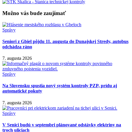
Možno vás bude zaujímať
Správy
Seniori z Gbiel pôjdu 11. augusta do Dunajskej Stredy, autobus
odchádza ráno
7. augusta 2026
Správy
Na Slovensku spustia nový systém kontroly PZP, prídu aj
automatické pokuty
7. augusta 2026
Správy
V Senici budú v septembri plánované odstávky elektriny na
troch uliciach