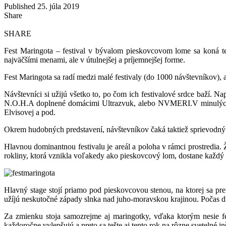
Published 25. júla 2019
Share
SHARE
Fest Maringota – festival v bývalom pieskovcovom lome sa koná ten
najväčšími menami, ale v útulnejšej a príjemnejšej forme.
Fest Maringota sa radí medzi malé festivaly (do 1000 návštevníkov), 
Návštevníci si užijú všetko to, po čom ich festivalové srdce baží.
N.O.H.A doplnené domácimi Ultrazvuk, alebo NVMERI.V minulých r
Elvisovej a pod.
Okrem hudobných predstavení, návštevníkov čaká taktiež sprievodný p
Hlavnou dominantnou festivalu je areál a poloha v rámci prostredia
rokliny, ktorá vznikla voľakedy ako pieskovcový lom, dostane každý 
Hlavný stage stojí priamo pod pieskovcovou stenou, na ktorej sa pre
užíjú neskutočné západy slnka nad juho-moravskou krajinou. Počas d
Za zmienku stoja samozrejme aj maringotky, vďaka ktorým nesie fest
každoročne vylepšujú a preto sa tešte aj tento rok na rôzne svetelné i