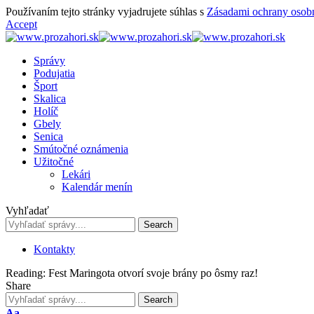
Používaním tejto stránky vyjadrujete súhlas s
Zásadami ochrany osob
Accept
Správy
Podujatia
Šport
Skalica
Holíč
Gbely
Senica
Smútočné oznámenia
Užitočné
Lekári
Kalendár menín
Vyhľadať
Kontakty
Reading:
Fest Maringota otvorí svoje brány po ôsmy raz!
Share
Font
Aa