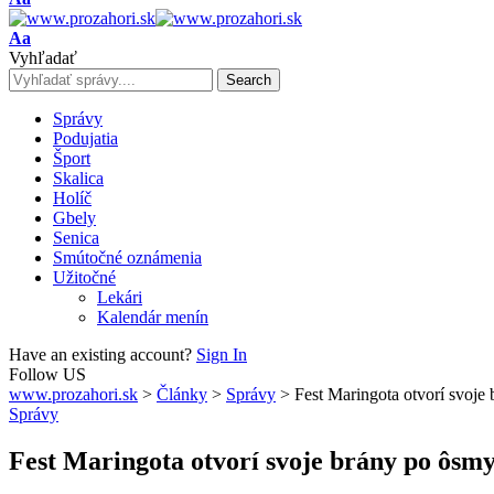
Resizer
Font
Aa
Resizer
Vyhľadať
Správy
Podujatia
Šport
Skalica
Holíč
Gbely
Senica
Smútočné oznámenia
Užitočné
Lekári
Kalendár menín
Have an existing account?
Sign In
Follow US
www.prozahori.sk
>
Články
>
Správy
>
Fest Maringota otvorí svoje
Správy
Fest Maringota otvorí svoje brány po ôsmy