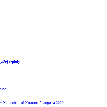
yššej teploty
plot