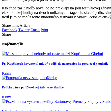
Kto chce zažiť niečo nové, čo ho prekvapí na poli festivalovej zába
elektronickej hudby na dvoch unikátnych stageoch, skvelé jedlo, ví
tredí je to čo robí z tohto hudobného festivalu v Skalici, celoslovensk
Share This Article
Facebook
Twitter
Email
Print
Share
Najčítanejšie
Pri Kopčanoch havaroval mladý vodič, do nemocnice ho previezol vrtuľník
Krimi
Polícia pátra po 15-ročnej Sabine zo Skalice
Krimi