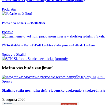
V Senici otvoria výstavu Jozefíny Bartoňovej Premeny krajiny
Podujatia
Počasie na Záhorí — 05.08.2026
Pocasie
ZŠ Strážnická v Skalici hľadá kuchára alebo pomocnú silu do kuchyne
Správy
v Skalici
Možno vás bude zaujímať
Správy
Skalici patrila noc, juhu deň. Slovensko prekonalo aj rekord najv
5. augusta 2026