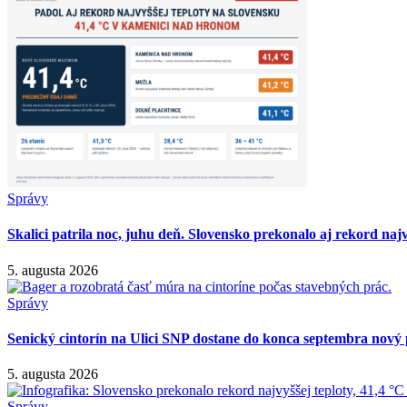
Správy
Skalici patrila noc, juhu deň. Slovensko prekonalo aj rekord najv
5. augusta 2026
Správy
Senický cintorín na Ulici SNP dostane do konca septembra nový 
5. augusta 2026
Správy