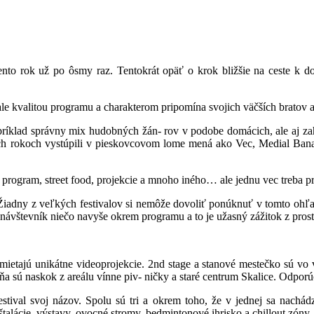
to rok už po ôsmy raz. Tentokrát opäť o krok bližšie na ceste k do
ale kvalitou programu a charakterom pripomína svojich väčších bratov 
 Napríklad správny mix hudobných žán- rov v podobe domácich, ale aj 
okoch vystúpili v pieskovcovom lome mená ako Vec, Medial Banana,
rogram, street food, projekcie a mnoho iného… ale jednu vec treba pr
. Žiadny z veľkých festivalov si nemôže dovoliť ponúknuť v tomto ohľa
návštevník niečo navyše okrem programu a to je užasný zážitok z prost
mietajú unikátne videoprojekcie. 2nd stage a stanové mestečko sú vo v
ňa sú naskok z areálu vínne piv- ničky a staré centrum Skalice. Odpor
ival svoj názov. Spolu sú tri a okrem toho, že v jednej sa nachádza
nštalácie, výstavy, ovocné stromy, bedmintonové ihrisko a chillout zóny.