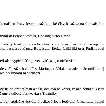
konalému festivalovému zážitku, aké človek zažíva na festivaloch s
akými sú Pohoda festival, Uprising alebo Grape.
zahraničných interprétov – headlinerom bude medzinárodné zoskupenie
 Para, Bad Karma Boy, Bulp, Etoka, Chiki liki tu a, Puding pani
edsalen vypichnúť a povenovať sa jej o niečo viac.
de väčší zážitok ako Fest Maringota. Vďaka zasadeniu do unikát- nej
redia v ktorom sa nachádza.
yššie položenej časti areálu, doslova na kopci, vďaka čomu si všetci
účame Skalickú Frankovku a Trdelníky.
 bar, spoločne dotvárajú celkový look festivalu. Organizátori areál