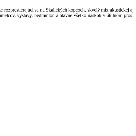
 rozprestierajúci sa na Skalických kopcoch, skvelý mix akustickej aj
 umelcov, výstavy, bedminton a hlavne všetko naskok v útulnom pros-