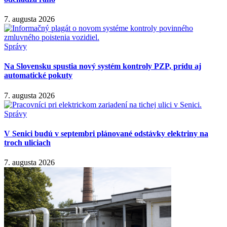
7. augusta 2026
Správy
Na Slovensku spustia nový systém kontroly PZP, prídu aj
automatické pokuty
7. augusta 2026
Správy
V Senici budú v septembri plánované odstávky elektriny na
troch uliciach
7. augusta 2026