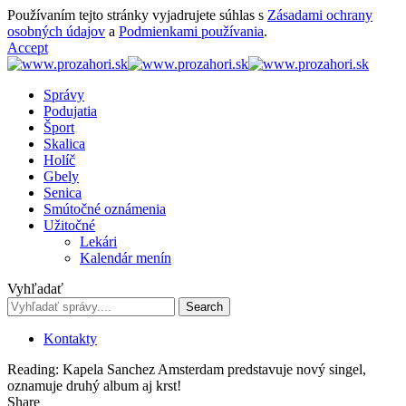
Používaním tejto stránky vyjadrujete súhlas s
Zásadami ochrany
osobných údajov
a
Podmienkami používania
.
Accept
Správy
Podujatia
Šport
Skalica
Holíč
Gbely
Senica
Smútočné oznámenia
Užitočné
Lekári
Kalendár menín
Vyhľadať
Kontakty
Reading:
Kapela Sanchez Amsterdam predstavuje nový singel,
oznamuje druhý album aj krst!
Share