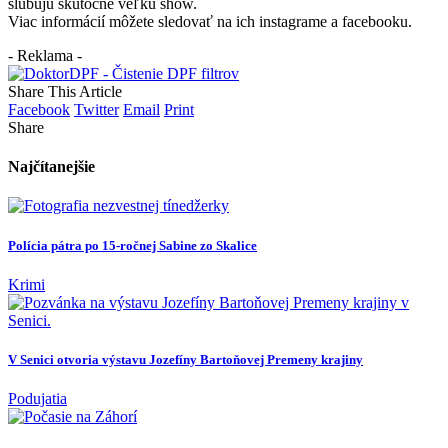
slubujú skutočne veľkú show.
Viac informácií môžete sledovať na ich instagrame a facebooku.
- Reklama -
Share This Article
Facebook
Twitter
Email
Print
Share
Najčítanejšie
Polícia pátra po 15-ročnej Sabine zo Skalice
Krimi
V Senici otvoria výstavu Jozefíny Bartoňovej Premeny krajiny
Podujatia