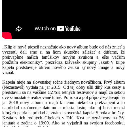
„Klip aj nová pieseň naznačuje ako nový album bude od nás znieť a
vyzerať, dali sme si na ňom skutočne záležať a dúfame, že
prekvapíme našich fanúšikov novým zvukom a ešte väčším
použitím elektroniky“, prezrádza klávesák skupiny Jakub.V klipe
kapela predstavuje okrem nového zvuku aj nový image a nový
vizuál.
Kapela nieje na slovenskej scéne žiadnym nováčikom. Prvý album
(Nezastavíš) vydala na jar 2015. Od tej doby ušli dlhý kus cesty a
predstavili sa na väčšine CZ/SK letných festivalov a majú za sebou
dve samostatne realizované turné. Po roku a pol príprav vydávajú na
jar 2018 nový album a majú k nemu niekoľko prekvapení a to
napríklad oznámenie dátumu a miesta krstu, ako aj hostí medzi
ktorých patria napríklad aj známa slovenská kapela Smola a hrušky.
Krstia v ich rodných Gbeloch v DK. Krst je oznámeny na 26.
januára a začína o 19:00. Ako sa vyjadrili na svojom facebooku,