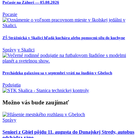
Počasie na Záhorí — 05.08.2026
Pocasie
ZŠ Strážnická v Skalici hľadá kuchára alebo pomocnú silu do kuchyne
Správy
v Skalici
Prechádzka galaxiou sa v septembri vráti na štadión v Gbeloch
Podujatia
Možno vás bude zaujímať
Správy
Seniori z Gbiel pôjdu 11. augusta do Dunajskej Stredy, autobus
odchádza ráno