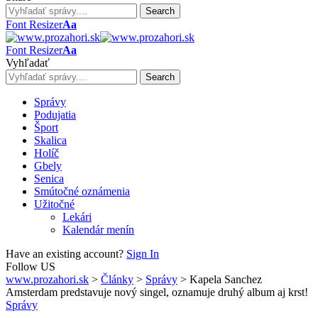
Font Resizer
Aa
Font Resizer
Aa
Vyhľadať
Správy
Podujatia
Šport
Skalica
Holíč
Gbely
Senica
Smútočné oznámenia
Užitočné
Lekári
Kalendár menín
Have an existing account?
Sign In
Follow US
www.prozahori.sk
>
Články
>
Správy
>
Kapela Sanchez
Amsterdam predstavuje nový singel, oznamuje druhý album aj krst!
Správy