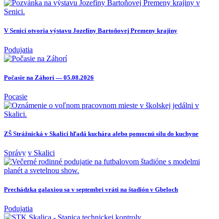
V Senici otvoria výstavu Jozefíny Bartoňovej Premeny krajiny
Podujatia
Počasie na Záhorí — 05.08.2026
Pocasie
ZŠ Strážnická v Skalici hľadá kuchára alebo pomocnú silu do kuchyne
Správy
v Skalici
Prechádzka galaxiou sa v septembri vráti na štadión v Gbeloch
Podujatia