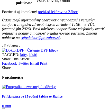
VšZP, Dôvera, Union
poisťovne
Pozrite si aj kompletný
prehľad lekárov na Záhorí
.
Údaje majú informatívny charakter a vychádzajú z verejných
zdrojov a z registra zdravotníckych zariadení TTSK – e-VÚC
(overené jún 2026). Pred návštevou odporúčame telefonicky overiť
ordinačné hodiny a možnosť prijatia nového pacienta. Zmenu
nahláste na
sefredaktor@prozahori.sk
.
- Reklama -
TAGGED:
kúty
,
lekári
Share This Article
Facebook
Twitter
Email
Print
Share
Najčítanejšie
Polícia pátra po 15-ročnej Sabine zo Skalice
Krimi