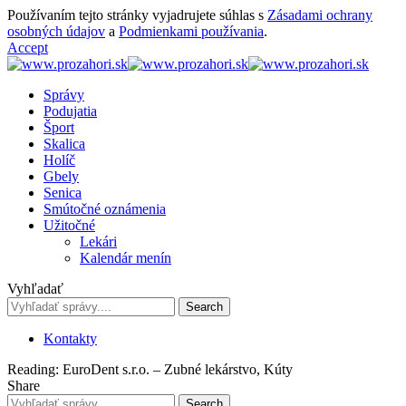
Používaním tejto stránky vyjadrujete súhlas s
Zásadami ochrany
osobných údajov
a
Podmienkami používania
.
Accept
Správy
Podujatia
Šport
Skalica
Holíč
Gbely
Senica
Smútočné oznámenia
Užitočné
Lekári
Kalendár menín
Vyhľadať
Kontakty
Reading:
EuroDent s.r.o. – Zubné lekárstvo, Kúty
Share