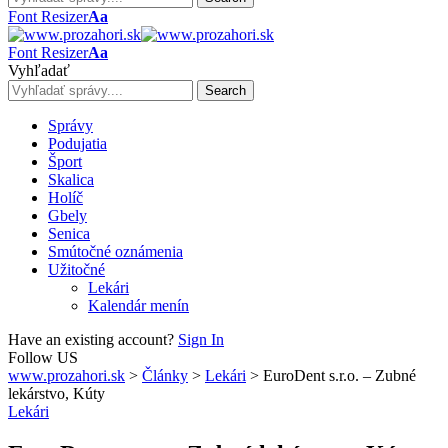
Font Resizer
Aa
Font Resizer
Aa
Vyhľadať
Správy
Podujatia
Šport
Skalica
Holíč
Gbely
Senica
Smútočné oznámenia
Užitočné
Lekári
Kalendár menín
Have an existing account?
Sign In
Follow US
www.prozahori.sk
>
Články
>
Lekári
>
EuroDent s.r.o. – Zubné
lekárstvo, Kúty
Lekári