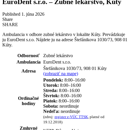
EuroDent s.r.o. – Zubné lekárstvo, Kúty
Published 1. júna 2026
Share
SHARE
Ambulancia v odbore zubné lekárstvo v lokalite Kúty. Prevádzkuje
ju EuroDent s.r.o. Nájdete ju na adrese Štefánikova 1030/73, 908 01
Kúty.
Odbornosť
Zubné lekárstvo
Ambulancia
EuroDent s.r.o.
Štefánikova 1030/73, 908 01 Kúty
Adresa
(zobraziť na mape)
Pondelok:
8:00–16:00
Utorok:
8:00–16:00
Streda:
8:00–16:00
Štvrtok:
8:00–16:00
Ordinačné
Piatok:
8:00–16:00
hodiny
Sobota:
neordinuje
Nedeľa:
neordinuje
(zdroj:
register e-VÚC TTSK
, platné od
19.12.2018)
Zmluvné