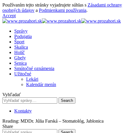
Používaním tejto stránky vyjadrujete súhlas s
Zásadami ochrany
osobných údajov
a
Podmienkami používania
.
Accept
Správy
Podujatia
Šport
Skalica
Holíč
Gbely
Senica
Smútočné oznámenia
Užitočné
Lekári
Kalendár menín
Vyhľadať
Kontakty
Reading:
MDDr. Júlia Farská – Stomatológ, Jablonica
Share