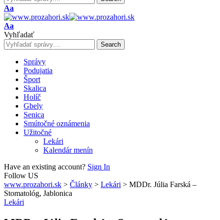
Font
Aa
Resizer
Font
Aa
Resizer
Vyhľadať
Správy
Podujatia
Šport
Skalica
Holíč
Gbely
Senica
Smútočné oznámenia
Užitočné
Lekári
Kalendár menín
Have an existing account?
Sign In
Follow US
www.prozahori.sk
>
Články
>
Lekári
>
MDDr. Júlia Farská –
Stomatológ, Jablonica
Lekári