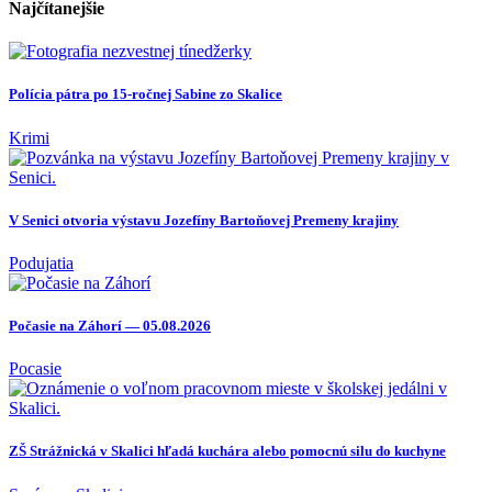
Najčítanejšie
Polícia pátra po 15-ročnej Sabine zo Skalice
Krimi
V Senici otvoria výstavu Jozefíny Bartoňovej Premeny krajiny
Podujatia
Počasie na Záhorí — 05.08.2026
Pocasie
ZŠ Strážnická v Skalici hľadá kuchára alebo pomocnú silu do kuchyne