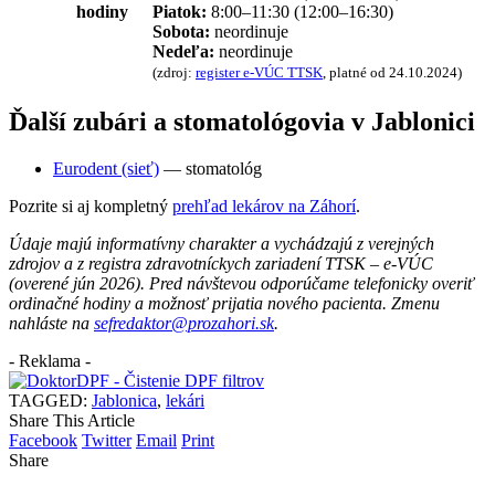
hodiny
Piatok:
8:00–11:30 (12:00–16:30)
Sobota:
neordinuje
Nedeľa:
neordinuje
(zdroj:
register e-VÚC TTSK
, platné od 24.10.2024)
Ďalší zubári a stomatológovia v Jablonici
Eurodent (sieť)
— stomatológ
Pozrite si aj kompletný
prehľad lekárov na Záhorí
.
Údaje majú informatívny charakter a vychádzajú z verejných
zdrojov a z registra zdravotníckych zariadení TTSK – e-VÚC
(overené jún 2026). Pred návštevou odporúčame telefonicky overiť
ordinačné hodiny a možnosť prijatia nového pacienta. Zmenu
nahláste na
sefredaktor@prozahori.sk
.
- Reklama -
TAGGED:
Jablonica
,
lekári
Share This Article
Facebook
Twitter
Email
Print
Share