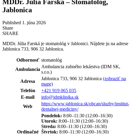
MDDr. Júlia Farská – Stomatológ,
Jablonica
Published 1. júna 2026
Share
SHARE
MDDr. Júlia Farská je stomatológ v Jablonici. Nájdete ju na adrese
Jablonica 733, 906 32 Jablonica.
Odbornosť
stomatológ
Ambulancia zubného lekárstva (IDM SK,
Ambulancia
s.r.o.)
Jablonica 733, 906 32 Jablonica
(zobraziť na
Adresa
mape)
Telefón
+421 919 065 035
E-mail
info@idmklinika.sk
https://www.jablonica.sk/obcan/sluzby/institut-
Web
dentalnej-mediciny/
Pondelok:
8:00–11:30 (12:00–16:30)
Utorok:
8:00–11:30 (12:00–16:30)
Streda:
8:00–11:30 (12:00–16:30)
Ordinačné
Štvrtok:
8:00–11:30 (12:00–16:30)