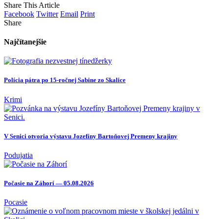
Share This Article
Facebook
Twitter
Email
Print
Share
Najčítanejšie
Polícia pátra po 15-ročnej Sabine zo Skalice
Krimi
V Senici otvoria výstavu Jozefíny Bartoňovej Premeny krajiny
Podujatia
Počasie na Záhorí — 05.08.2026
Pocasie