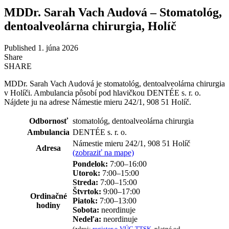
MDDr. Sarah Vach Audová – Stomatológ,
dentoalveolárna chirurgia, Holíč
Published 1. júna 2026
Share
SHARE
MDDr. Sarah Vach Audová je stomatológ, dentoalveolárna chirurgia
v Holíči. Ambulancia pôsobí pod hlavičkou DENTÉE s. r. o.
Nájdete ju na adrese Námestie mieru 242/1, 908 51 Holíč.
Odbornosť
stomatológ, dentoalveolárna chirurgia
Ambulancia
DENTÉE s. r. o.
Námestie mieru 242/1, 908 51 Holíč
Adresa
(zobraziť na mape)
Pondelok:
7:00–16:00
Utorok:
7:00–15:00
Streda:
7:00–15:00
Štvrtok:
9:00–17:00
Ordinačné
Piatok:
7:00–13:00
hodiny
Sobota:
neordinuje
Nedeľa:
neordinuje
(zdroj:
register e-VÚC TTSK
, platné od