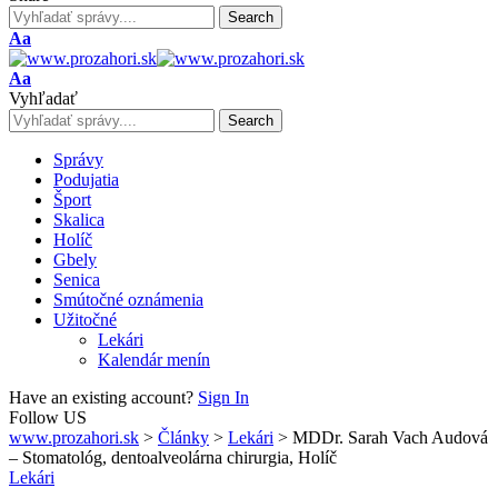
Font
Aa
Resizer
Font
Aa
Resizer
Vyhľadať
Správy
Podujatia
Šport
Skalica
Holíč
Gbely
Senica
Smútočné oznámenia
Užitočné
Lekári
Kalendár menín
Have an existing account?
Sign In
Follow US
www.prozahori.sk
>
Články
>
Lekári
>
MDDr. Sarah Vach Audová
– Stomatológ, dentoalveolárna chirurgia, Holíč
Lekári