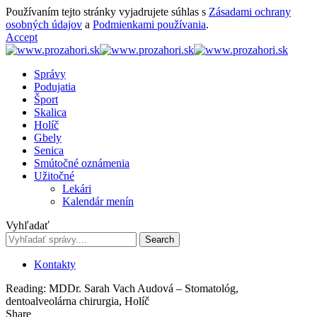
Používaním tejto stránky vyjadrujete súhlas s
Zásadami ochrany
osobných údajov
a
Podmienkami používania
.
Accept
Správy
Podujatia
Šport
Skalica
Holíč
Gbely
Senica
Smútočné oznámenia
Užitočné
Lekári
Kalendár menín
Vyhľadať
Kontakty
Reading:
MDDr. Sarah Vach Audová – Stomatológ,
dentoalveolárna chirurgia, Holíč
Share