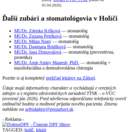
01.04.2026)
Ďalší zubári a stomatológovia v Holíči
MUDr. Zdenka Kršková
— stomatológ
MUDr. Zuzana Petríková
— stomatológ
MUDr. Milan Nagy
— stomatológ
MUDr. Dagmara Bridíková
— stomatológ
MUDr. Jana Donovalová
— stomatológ (preventívna,
protetika)
MUDr. Amir Amiry Manesh, PhD.
— stomatológ +
maxilofaciálna a dentoalveolárna chirurgia
Pozrite si aj kompletný
prehľad lekárov na Záhorí
.
Údaje majú informatívny charakter a vychádzajú z verejných
zdrojov a z registra zdravotníckych zariadení TTSK – e-VÚC
(overené jún 2026). Pred návštevou odporúčame telefonicky overiť
ordinačné hodiny a možnosť prijatia nového pacienta. Zmenu
nahláste na
sefredaktor@prozahori.sk
.
- Reklama -
TAGGED:
holíč
,
lekári