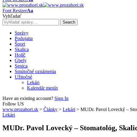
Font Resizer
Aa
Vyhľadať
Správy
Podujatia
Šport
Skalica
Holíč
Gbely
Senica
Smútočné oznámenia
Užitočné
Lekári
Kalendár menín
Have an existing account?
Sign In
Follow US
www.prozahori.sk
>
Články
>
Lekári
>
MUDr. Pavol Lovecký – Stom
Lekári
MUDr. Pavol Lovecký – Stomatológ, Skali