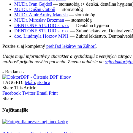
MUDr. Ivan Gajdoš
— stomatológ (+ detská, dentálna hygiena
MUDr. Dušan Čuboň
— stomatológ
MUDr. Amir Amiry Manesh
— stomatológ
MUDr. Miroslav Brozman
— stomatológ
DENTONE STUDIO s. r. o.
— Dentálna hygiena
DENTONE STUDIO s. r. o.
— Zubné lekárstvo, Dentoalveolá
doc. Liudmyla Horzov MPH
— Zubné lekárstvo, Dentoalveolár
Pozrite si aj kompletný
prehľad lekárov na Záhorí
.
Údaje majú informatívny charakter a vychádzajú z verejných zdrojov
možnosť prijatia nového pacienta. Zmenu nahláste na
sefredaktor@p
- Reklama -
TAGGED:
lekári
,
skalica
Share This Article
Facebook
Twitter
Email
Print
Share
Najčítanejšie