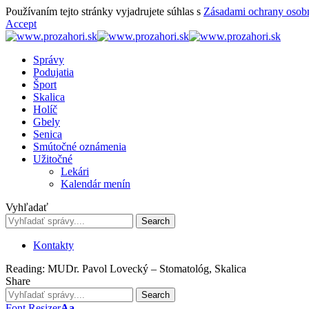
Používaním tejto stránky vyjadrujete súhlas s
Zásadami ochrany osob
Accept
Správy
Podujatia
Šport
Skalica
Holíč
Gbely
Senica
Smútočné oznámenia
Užitočné
Lekári
Kalendár menín
Vyhľadať
Kontakty
Reading:
MUDr. Pavol Lovecký – Stomatológ, Skalica
Share
Font Resizer
Aa