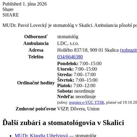
Published 1. júna 2026
Share
SHARE
MUDr. Pavol Lovecký je stomatológ v Skalici. Ambulancia pôsobí pod
Odbornosť
stomatológ
Ambulancia
LDC, s.r.o.
Adresa
Hollého 837/18, 909 01 Skalica
(zobrazi
Telefón
034/6646380
Pondelok:
7:00–15:00
Utorok:
7:00–15:00
Streda:
7:00–17:00
Štvrtok:
7:00–15:00
Ordinačné hodiny
Piatok:
7:00–12:00
Sobota:
neordinuje
Nedeľa:
neordinuje
(zdroj:
register e-VÚC TTSK
, platné od 19.10.2
Zmluvné poisťovne
VšZP, Dôvera, Union
Ďalší zubári a stomatológovia v Skalici
MUDr. Klaudia Ujhelyiová
— stomatológ