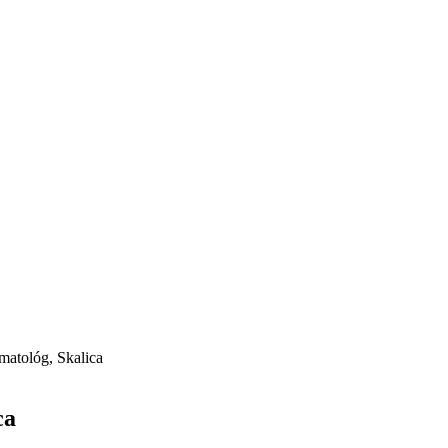
atológ, Skalica
ca