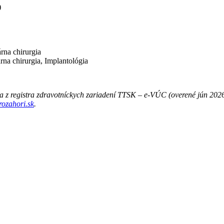
)
rna chirurgia
na chirurgia, Implantológia
 a z registra zdravotníckych zariadení TTSK – e-VÚC (overené jún 202
rozahori.sk
.