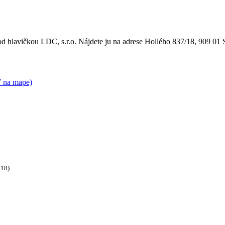
 hlavičkou LDC, s.r.o. Nájdete ju na adrese Hollého 837/18, 909 01 S
ť na mape)
018)