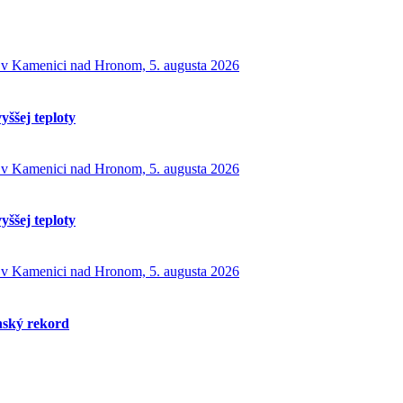
yššej teploty
yššej teploty
enský rekord