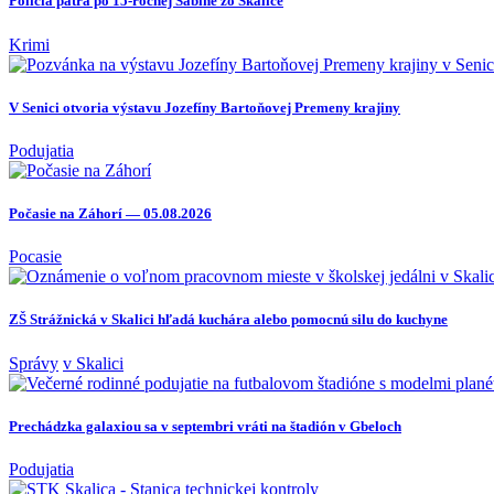
Polícia pátra po 15-ročnej Sabine zo Skalice
Krimi
V Senici otvoria výstavu Jozefíny Bartoňovej Premeny krajiny
Podujatia
Počasie na Záhorí — 05.08.2026
Pocasie
ZŠ Strážnická v Skalici hľadá kuchára alebo pomocnú silu do kuchyne
Správy
v Skalici
Prechádzka galaxiou sa v septembri vráti na štadión v Gbeloch
Podujatia