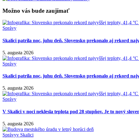
Možno vás bude zaujímať
Správy
Skalici patrila noc, juhu deň. Slovensko prekonalo aj rekord najv
5. augusta 2026
Správy
Skalici patrila noc, juhu deň. Slovensko prekonalo aj rekord najv
5. augusta 2026
Správy
V Skalici v noci neklesla teplota pod 28 stupňov. Je to nový slov
5. augusta 2026
Správy
v Skalici