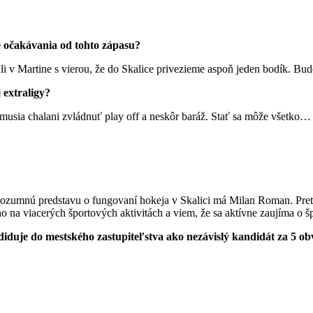
e očakávania od tohto zápasu?
v Martine s vierou, že do Skalice privezieme aspoň jeden bodík. Bude
 extraligy?
usia chalani zvládnuť play off a neskôr baráž. Stať sa môže všetko… H
ú rozumnú predstavu o fungovaní hokeja v Skalici má Milan Roman. Pret
 na viacerých športových aktivitách a viem, že sa aktívne zaujíma o šp
uje do mestského zastupiteľstva ako nezávislý kandidát za 5 obv