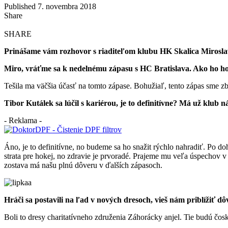
Published 7. novembra 2018
Share
SHARE
Prinášame vám rozhovor s riaditeľom klubu HK Skalica Miroslavo
Miro, vráťme sa k nedelnému zápasu s HC Bratislava. Ako ho h
Tešila ma väčšia účasť na tomto zápase. Bohužiaľ, tento zápas sme zbab
Tibor Kutálek sa lúčil s kariérou, je to definitívne? Má už klub 
- Reklama -
Áno, je to definitívne, no budeme sa ho snažit rýchlo nahradiť. Po do
strata pre hokej, no zdravie je prvoradé. Prajeme mu veľa úspechov v
zostava má našu plnú dôveru v ďalších zápasoch.
Hráči sa postavili na ľad v nových dresoch, vieš nám priblížiť d
Boli to dresy charitatívneho združenia Záhorácky anjel. Tie budú čos