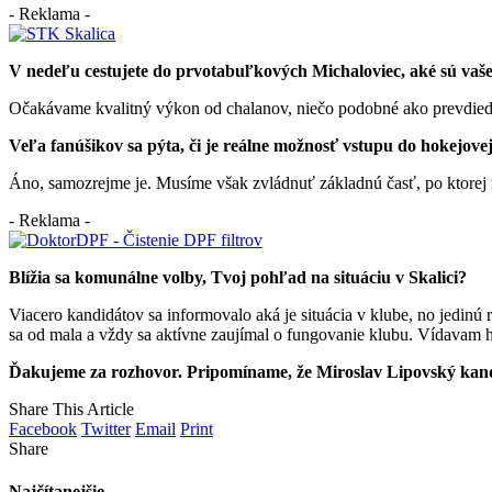
- Reklama -
V nedeľu cestujete do prvotabuľkových Michaloviec, aké sú vaš
Očakávame kvalitný výkon od chalanov, niečo podobné ako prevdiedli 
Veľa fanúšikov sa pýta, či je reálne možnosť vstupu do hokejovej
Áno, samozrejme je. Musíme však zvládnuť základnú časť, po ktorej m
- Reklama -
Blížia sa komunálne volby, Tvoj pohľad na situáciu v Skalici?
Viacero kandidátov sa informovalo aká je situácia v klube, no jedin
sa od mala a vždy sa aktívne zaujímal o fungovanie klubu. Vídavam ho
Ďakujeme za rozhovor. Pripomíname, že Miroslav Lipovský kandid
Share This Article
Facebook
Twitter
Email
Print
Share
Najčítanejšie