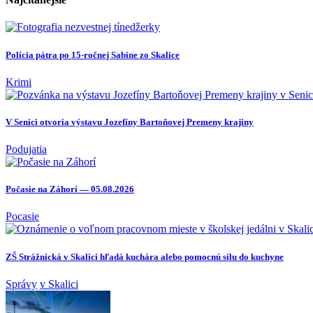
Polícia pátra po 15-ročnej Sabine zo Skalice
Krimi
V Senici otvoria výstavu Jozefíny Bartoňovej Premeny krajiny
Podujatia
Počasie na Záhorí — 05.08.2026
Pocasie
ZŠ Strážnická v Skalici hľadá kuchára alebo pomocnú silu do kuchyne
Správy
v Skalici