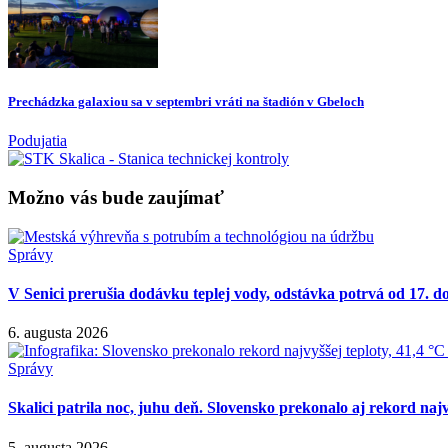
Prechádzka galaxiou sa v septembri vráti na štadión v Gbeloch
Podujatia
Možno vás bude zaujímať
Správy
V Senici prerušia dodávku teplej vody, odstávka potrvá od 17. d
6. augusta 2026
Správy
Skalici patrila noc, juhu deň. Slovensko prekonalo aj rekord najv
5. augusta 2026