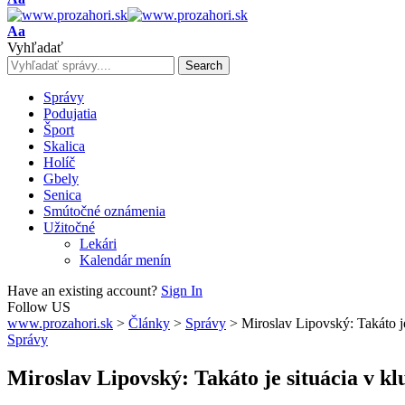
Resizer
Font
Aa
Resizer
Vyhľadať
Správy
Podujatia
Šport
Skalica
Holíč
Gbely
Senica
Smútočné oznámenia
Užitočné
Lekári
Kalendár menín
Have an existing account?
Sign In
Follow US
www.prozahori.sk
>
Články
>
Správy
>
Miroslav Lipovský: Takáto j
Správy
Miroslav Lipovský: Takáto je situácia v k