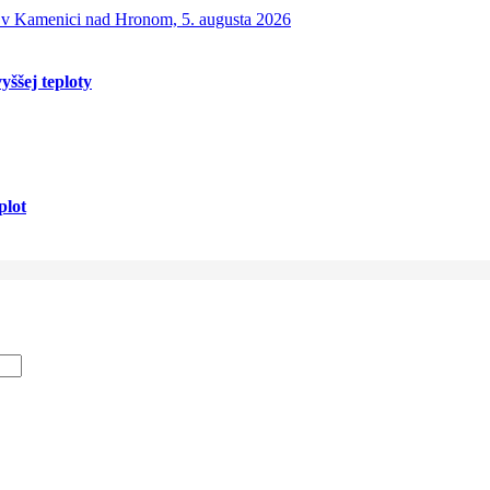
yššej teploty
plot