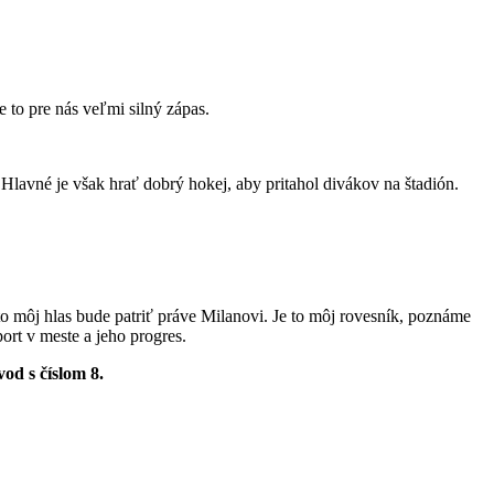
 to pre nás veľmi silný zápas.
lavné je však hrať dobrý hokej, aby pritahol divákov na štadión.
o môj hlas bude patriť práve Milanovi. Je to môj rovesník, poznáme
ort v meste a jeho progres.
od s číslom 8.