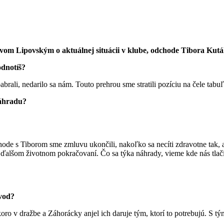
m Lipovským o aktuálnej situácii v klube, odchode Tibora Kutálek
odnotíš?
rali, nedarilo sa nám. Touto prehrou sme stratili pozíciu na čele tabuľk
náhradu?
hode s Tiborom sme zmluvu ukončili, nakoľko sa necíti zdravotne tak, a
 ďalšom životnom pokračovaní. Čo sa týka náhrady, vieme kde nás tlačí
ôvod?
koro v dražbe a Záhorácky anjel ich daruje tým, ktorí to potrebujú. S 