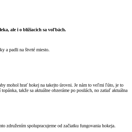
a, ale i o blížiacich sa voľbách.
y a padli na štvrté miesto.
by mohol hrať hokej na takejto úrovni. Je nám to veľmi ľúto, je to
 topánka, takže sa aktuálne obzeráme po posilách, no zatiaľ aktuálna
týmto združením spolupracujeme od začiatku fungovania hokeja.