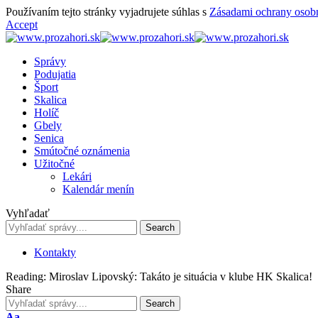
Používaním tejto stránky vyjadrujete súhlas s
Zásadami ochrany osob
Accept
Správy
Podujatia
Šport
Skalica
Holíč
Gbely
Senica
Smútočné oznámenia
Užitočné
Lekári
Kalendár menín
Vyhľadať
Kontakty
Reading:
Miroslav Lipovský: Takáto je situácia v klube HK Skalica!
Share
Font
Aa