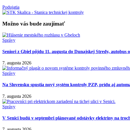
Podujatia
Možno vás bude zaujímať
Správy
Seniori z Gbiel pôjdu 11. augusta do Dunajskej Stredy, autobus
7. augusta 2026
Správy
Na Slovensku spustia nový systém kontroly PZP, prídu aj autom
7. augusta 2026
Správy
V Senici budú v septembri plánované odstávky elektriny na troch
7. augusta 2026