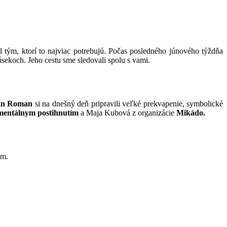
 tým, ktorí to najviac potrebujú. Počas posledného júnového týždňa
sekoch. Jeho cestu sme sledovali spolu s vami.
lan Roman
si na dnešný deň pripravili veľké prekvapenie, symbolické
mentálnym postihnutím
a Maja Kubová z organizácie
Mikádo.
em.