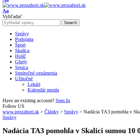
Resizer
Font
Aa
Resizer
Vyhľadať
Správy
Podujatia
Šport
Skalica
Holíč
Gbely
Senica
Smútočné oznámenia
Užitočné
Lekári
Kalendár menín
Have an existing account?
Sign In
Follow US
www.prozahori.sk
>
Články
>
Správy
>
Nadácia TA3 pomohla v Ska
Správy
Nadácia TA3 pomohla v Skalici sumou 10