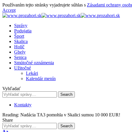
Používaním tejto stránky vyjadrujete súhlas s
Zásadami ochrany osob
Accept
Správy
Podujatia
Šport
Skalica
Holíč
Gbely
Senica
Smútočné oznámenia
Užitočné
Lekári
Kalendár menín
Vyhľadať
Kontakty
Reading:
Nadácia TA3 pomohla v Skalici sumou 10 000 EUR!
Share
Font
Aa