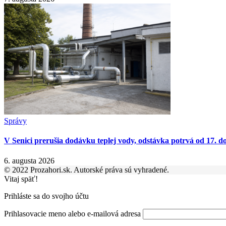
Správy
V Senici prerušia dodávku teplej vody, odstávka potrvá od 17. d
6. augusta 2026
© 2022 Prozahori.sk. Autorské práva sú vyhradené.
Vitaj späť!
Prihláste sa do svojho účtu
Prihlasovacie meno alebo e-mailová adresa