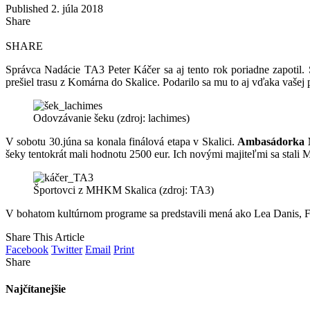
Published 2. júla 2018
Share
SHARE
Správca Nadácie TA3 Peter Káčer sa aj tento rok poriadne zapotil.
prešiel trasu z Komárna do Skalice. Podarilo sa mu to aj vďaka vašej
Odovzávanie šeku (zdroj: lachimes)
V sobotu 30.júna sa konala finálová etapa v Skalici.
Ambasádorka 
šeky tentokrát mali hodnotu 2500 eur. Ich novými majiteľmi sa stali
Športovci z MHKM Skalica (zdroj: TA3)
V bohatom kultúrnom programe sa predstavili mená ako Lea Danis, Fr
Share This Article
Facebook
Twitter
Email
Print
Share
Najčítanejšie