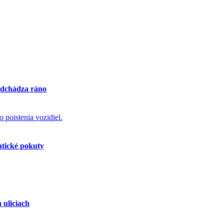
 odchádza ráno
atické pokuty
 uliciach