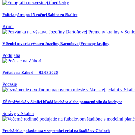
Polícia pátra po 15-ročnej Sabine zo Skalice
Krimi
V Senici otvoria výstavu Jozefíny Bartoňovej Premeny krajiny
Podujatia
Počasie na Záhorí — 05.08.2026
Pocasie
ZŠ Strážnická v Skalici hľadá kuchára alebo pomocnú silu do kuchyne
Správy
v Skalici
Prechádzka galaxiou sa v septembri vráti na štadión v Gbeloch