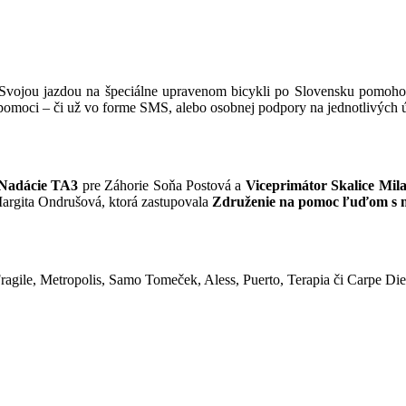
 Svojou jazdou na špeciálne upravenom bicykli po Slovensku pomohol
 pomoci – či už vo forme SMS, alebo osobnej podpory na jednotlivých ú
Nadácie TA3
pre Záhorie Soňa Postová a
Viceprimátor Skalice Mi
 Margita Ondrušová, ktorá zastupovala
Združenie na pomoc ľuďom s 
agile, Metropolis, Samo Tomeček, Aless, Puerto, Terapia či Carpe Di