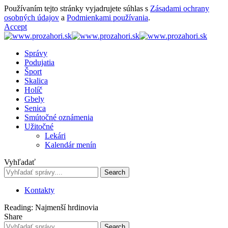
Používaním tejto stránky vyjadrujete súhlas s
Zásadami ochrany
osobných údajov
a
Podmienkami používania
.
Accept
Správy
Podujatia
Šport
Skalica
Holíč
Gbely
Senica
Smútočné oznámenia
Užitočné
Lekári
Kalendár menín
Vyhľadať
Kontakty
Reading:
Najmenší hrdinovia
Share