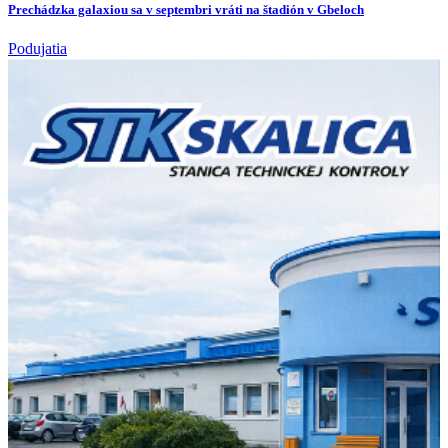
Prechádzka galaxiou sa v septembri vráti na štadión v Gbeloch
Podujatia