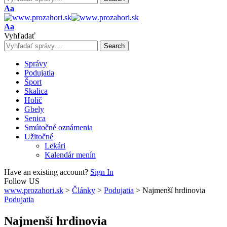
Font
Aa
Resizer
Font
Aa
Resizer
Vyhľadať
Správy
Podujatia
Šport
Skalica
Holíč
Gbely
Senica
Smútočné oznámenia
Užitočné
Lekári
Kalendár menín
Have an existing account?
Sign In
Follow US
www.prozahori.sk
>
Články
>
Podujatia
>
Najmenší hrdinovia
Podujatia
Najmenší hrdinovia