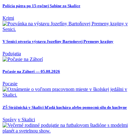
Polícia pátra po 15-ročnej Sabine zo Skalice
Krimi
V Senici otvoria výstavu Jozefíny Bartoňovej Premeny krajiny
Podujatia
Počasie na Záhorí — 05.08.2026
Pocasie
ZŠ Strážnická v Skalici hľadá kuchára alebo pomocnú silu do kuchyne
Správy
v Skalici