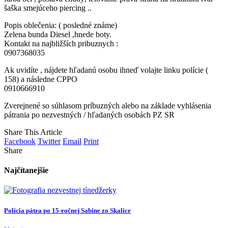
šaška smejúceho piercing ..
Popis oblečenia: ( posledné známe)
Zelena bunda Diesel ,hnede boty.
Kontakt na najbližších pribuznych :
0907368035
Ak uvidíte , nájdete hľadanú osobu ihneď volajte linku polície (
158) a následne CPPO
0910666910
Zverejnené so súhlasom príbuzných alebo na základe vyhlásenia
pátrania po nezvestných / hľadaných osobách PZ SR
Share This Article
Facebook
Twitter
Email
Print
Share
Najčítanejšie
Polícia pátra po 15-ročnej Sabine zo Skalice