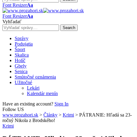
Font Resizer
Aa
Font Resizer
Aa
Vyhľadať
Správy
Podujatia
Šport
Skalica
Holíč
Gbely
Senica
Smútočné oznámenia
Užitočné
Lekári
Kalendár menín
Have an existing account?
Sign In
Follow US
www.prozahori.sk
>
Články
>
Krimi
>
PÁTRANIE: Hľadá sa 23-
ročný Nikola z Brodského!
Krimi