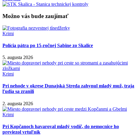
Možno vás bude zaujímať
Krimi
Polícia pátra po 15-ročnej Sabine zo Skalice
5. augusta 2026
Krimi
Pri nehode v okrese Dunajská Streda zahynul mladý muž, traja
ľudia sa zranili
2. augusta 2026
Krimi
Pri Kopčanoch havaroval mladý vodič, do nemocnice ho
previezol vrtuľník