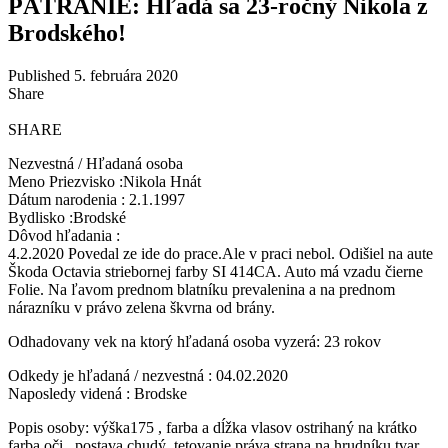
PÁTRANIE: Hľadá sa 23-ročný Nikola z
Brodského!
Published 5. februára 2020
Share
SHARE
Nezvestná / Hľadaná osoba
Meno Priezvisko :Nikola Hnát
Dátum narodenia : 2.1.1997
Bydlisko :Brodské
Dôvod hľadania :
4.2.2020 Povedal ze ide do prace.Ale v praci nebol. Odišiel na aute
Škoda Octavia striebornej farby SI 414CA. Auto má vzadu čierne
Folie. Na ľavom prednom blatníku prevalenina a na prednom
nárazníku v právo zelena škvrna od brány.
Odhadovany vek na ktorý hľadaná osoba vyzerá: 23 rokov
Odkedy je hľadaná / nezvestná : 04.02.2020
Naposledy videná : Brodske
Popis osoby: výška175 , farba a dĺžka vlasov ostrihaný na krátko
farba oči , postava chudý, tetovanie práva strana na hrudníku tvar