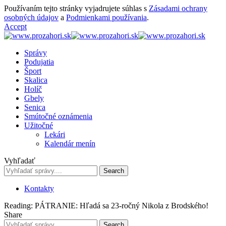
Používaním tejto stránky vyjadrujete súhlas s
Zásadami ochrany
osobných údajov
a
Podmienkami používania
.
Accept
Správy
Podujatia
Šport
Skalica
Holíč
Gbely
Senica
Smútočné oznámenia
Užitočné
Lekári
Kalendár menín
Vyhľadať
Kontakty
Reading:
PÁTRANIE: Hľadá sa 23-ročný Nikola z Brodského!
Share