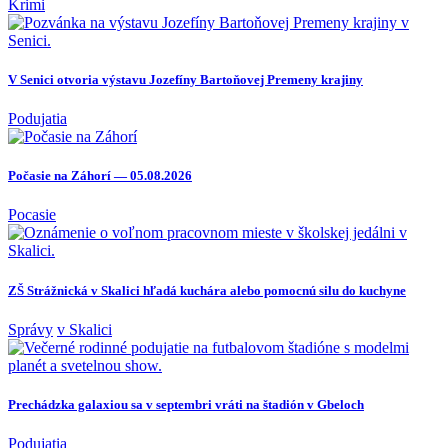
Krimi
V Senici otvoria výstavu Jozefíny Bartoňovej Premeny krajiny
Podujatia
Počasie na Záhorí — 05.08.2026
Pocasie
ZŠ Strážnická v Skalici hľadá kuchára alebo pomocnú silu do kuchyne
Správy
v Skalici
Prechádzka galaxiou sa v septembri vráti na štadión v Gbeloch
Podujatia