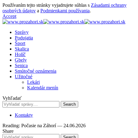
Používaním tejto stránky vyjadrujete súhlas s
Zásadami ochrany
osobných údajov
a
Podmienkami používania
.
Accept
Správy
Podujatia
Šport
Skalica
Holíč
Gbely
Senica
Smútočné oznámenia
Užitočné
Lekári
Kalendár menín
Vyhľadať
Kontakty
Reading:
Počasie na Záhorí — 24.06.2026
Share