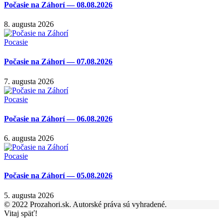
Počasie na Záhorí — 08.08.2026
8. augusta 2026
Pocasie
Počasie na Záhorí — 07.08.2026
7. augusta 2026
Pocasie
Počasie na Záhorí — 06.08.2026
6. augusta 2026
Pocasie
Počasie na Záhorí — 05.08.2026
5. augusta 2026
© 2022 Prozahori.sk. Autorské práva sú vyhradené.
Vitaj späť!