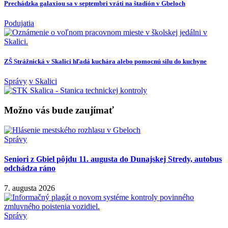
Prechádzka galaxiou sa v septembri vráti na štadión v Gbeloch
Podujatia
ZŠ Strážnická v Skalici hľadá kuchára alebo pomocnú silu do kuchyne
Správy
v Skalici
Možno vás bude zaujímať
Správy
Seniori z Gbiel pôjdu 11. augusta do Dunajskej Stredy, autobus
odchádza ráno
7. augusta 2026
Správy