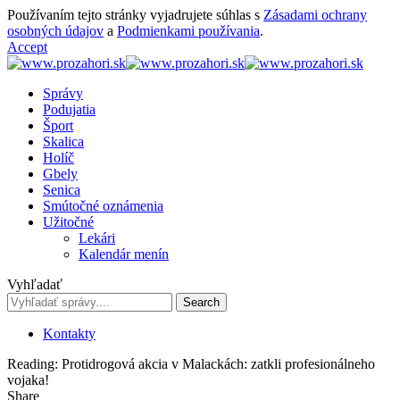
Používaním tejto stránky vyjadrujete súhlas s
Zásadami ochrany
osobných údajov
a
Podmienkami používania
.
Accept
Správy
Podujatia
Šport
Skalica
Holíč
Gbely
Senica
Smútočné oznámenia
Užitočné
Lekári
Kalendár menín
Vyhľadať
Kontakty
Reading:
Protidrogová akcia v Malackách: zatkli profesionálneho
vojaka!
Share