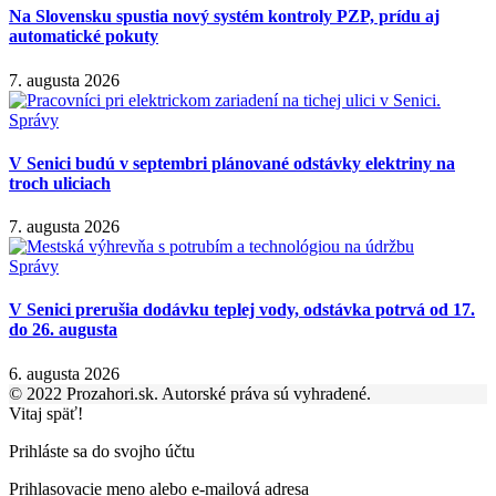
Na Slovensku spustia nový systém kontroly PZP, prídu aj
automatické pokuty
7. augusta 2026
Správy
V Senici budú v septembri plánované odstávky elektriny na
troch uliciach
7. augusta 2026
Správy
V Senici prerušia dodávku teplej vody, odstávka potrvá od 17.
do 26. augusta
6. augusta 2026
© 2022 Prozahori.sk. Autorské práva sú vyhradené.
Vitaj späť!
Prihláste sa do svojho účtu
Prihlasovacie meno alebo e-mailová adresa