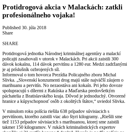
Protidrogová akcia v Malackách: zatkli
profesionálneho vojaka!
Published 30. júla 2018
Share
SHARE
Protidrogová jednotka Národnej kriminálnej agentúry a malackí
policajti zasahovali v utorok v Malackách. Pri akcii zaistili 300
dávok kokaínu, 114 dávok pervitínu a 1280 eur. Medzi zadržanými
je aj príslušník ozbrojených síl.
Informoval o tom hovorca Prezídia Policajného zboru Michal
Slivka. „Slovenskí konzumenti drog majú stále najväčší záujem o
marihuanu a pervitín. No nezaostáva ani kokaín. Pri jeho dovoze
spolupracujú s dílermi z Rakúska a Maďarska predovšetkým
páchatelia z Bratislavského kraja. Dôvod je jednoduchý. Otvorené
hranice a kúpyschopnosť osôb z okolitých štátov,“ uviedol Slivka.
V minulom roku polícia riešila 638 prípadov súvisiacich s
pervitínom, ktorého zaistili viac ako štyri kilogramy. „Riešili sme
tiež 1153 prípadov súvisiacich s marihuanou, ktorej sme zaistili
takmer 150 kilogramov. V rukách kriminalistických expertov