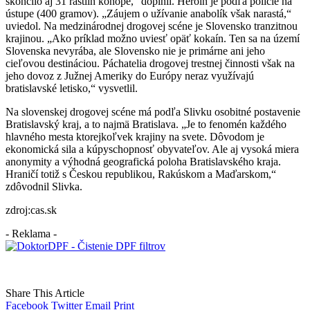
skončilo aj 31 rastlín konope,“ doplnil. Heroín je podľa polície na
ústupe (400 gramov). „Záujem o užívanie anabolík však narastá,“
uviedol. Na medzinárodnej drogovej scéne je Slovensko tranzitnou
krajinou. „Ako príklad možno uviesť opäť kokaín. Ten sa na území
Slovenska nevyrába, ale Slovensko nie je primárne ani jeho
cieľovou destináciou. Páchatelia drogovej trestnej činnosti však na
jeho dovoz z Južnej Ameriky do Európy neraz využívajú
bratislavské letisko,“ vysvetlil.
Na slovenskej drogovej scéne má podľa Slivku osobitné postavenie
Bratislavský kraj, a to najmä Bratislava. „Je to fenomén každého
hlavného mesta ktorejkoľvek krajiny na svete. Dôvodom je
ekonomická sila a kúpyschopnosť obyvateľov. Ale aj vysoká miera
anonymity a výhodná geografická poloha Bratislavského kraja.
Hraničí totiž s Českou republikou, Rakúskom a Maďarskom,“
zdôvodnil Slivka.
zdroj:cas.sk
- Reklama -
Share This Article
Facebook
Twitter
Email
Print