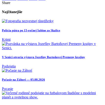
Share
Najčítanejšie
Polícia pátra po 15-ročnej Sabine zo Skalice
Krimi
V Senici otvoria výstavu Jozefíny Bartoňovej Premeny krajiny
Podujatia
Počasie na Záhorí — 05.08.2026
Pocasie