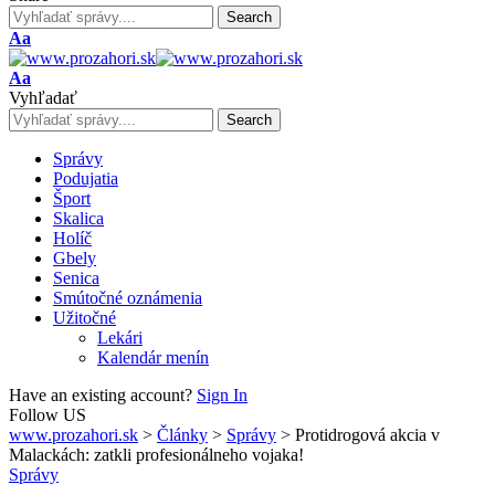
Font
Aa
Resizer
Font
Aa
Resizer
Vyhľadať
Správy
Podujatia
Šport
Skalica
Holíč
Gbely
Senica
Smútočné oznámenia
Užitočné
Lekári
Kalendár menín
Have an existing account?
Sign In
Follow US
www.prozahori.sk
>
Články
>
Správy
>
Protidrogová akcia v
Malackách: zatkli profesionálneho vojaka!
Správy