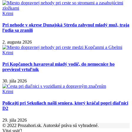
Krimi
Pri nehode v okrese Dunajská Streda zahynul mladý muž, traja
ľudia sa zranili
2. augusta 2026
Krimi
Pri Kopčanoch havaroval mladý vodič, do nemocnice ho
previezol vrtuľník
30. júla 2026
Krimi
Policajti pri Sekuliach našli seniora, ktorý kráčal popri diaľnici
D2
29. júla 2026
© 2022 Prozahori.sk. Autorské práva sú vyhradené.
Vitaj späť!