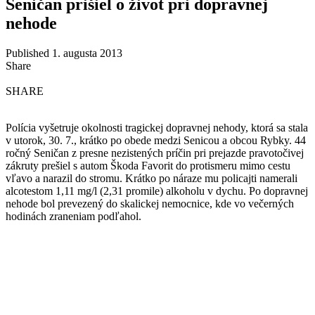
Seničan prišiel o život pri dopravnej
nehode
Published 1. augusta 2013
Share
SHARE
Polícia vyšetruje okolnosti tragickej dopravnej nehody, ktorá sa stala
v utorok, 30. 7., krátko po obede medzi Senicou a obcou Rybky. 44
ročný Seničan z presne nezistených príčin pri prejazde pravotočivej
zákruty prešiel s autom Škoda Favorit do protismeru mimo cestu
vľavo a narazil do stromu. Krátko po náraze mu policajti namerali
alcotestom 1,11 mg/l (2,31 promile) alkoholu v dychu. Po dopravnej
nehode bol prevezený do skalickej nemocnice, kde vo večerných
hodinách zraneniam podľahol.