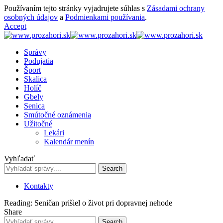
Používaním tejto stránky vyjadrujete súhlas s
Zásadami ochrany
osobných údajov
a
Podmienkami používania
.
Accept
Správy
Podujatia
Šport
Skalica
Holíč
Gbely
Senica
Smútočné oznámenia
Užitočné
Lekári
Kalendár menín
Vyhľadať
Kontakty
Reading:
Seničan prišiel o život pri dopravnej nehode
Share