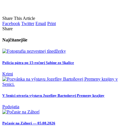
Share This Article
Facebook
Twitter
Email
Print
Share
Najčítanejšie
Polícia pátra po 15-ročnej Sabine zo Skalice
Krimi
V Senici otvoria výstavu Jozefíny Bartoňovej Premeny krajiny
Podujatia
Počasie na Záhorí — 05.08.2026