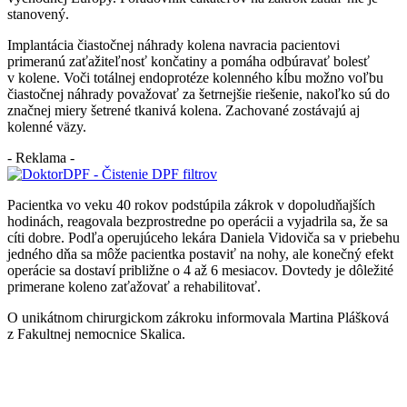
stanovený.
Implantácia čiastočnej náhrady kolena navracia pacientovi
primeranú zaťažiteľnosť končatiny a pomáha odbúravať bolesť
v kolene. Voči totálnej endoprotéze kolenného kĺbu možno voľbu
čiastočnej náhrady považovať za šetrnejšie riešenie, nakoľko sú do
značnej miery šetrené tkanivá kolena. Zachované zostávajú aj
kolenné väzy.
- Reklama -
Pacientka vo veku 40 rokov podstúpila zákrok v dopoludňajších
hodinách, reagovala bezprostredne po operácii a vyjadrila sa, že sa
cíti dobre. Podľa operujúceho lekára Daniela Vidoviča sa v priebehu
jedného dňa sa môže pacientka postaviť na nohy, ale konečný efekt
operácie sa dostaví približne o 4 až 6 mesiacov. Dovtedy je dôležité
primerane koleno zaťažovať a rehabilitovať.
O unikátnom chirurgickom zákroku informovala Martina Plášková
z Fakultnej nemocnice Skalica.