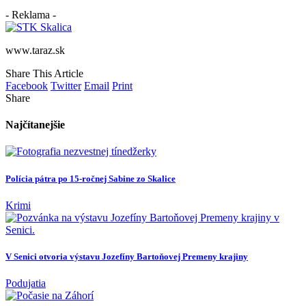
- Reklama -
www.taraz.sk
Share This Article
Facebook
Twitter
Email
Print
Share
Najčítanejšie
Polícia pátra po 15-ročnej Sabine zo Skalice
Krimi
V Senici otvoria výstavu Jozefíny Bartoňovej Premeny krajiny
Podujatia