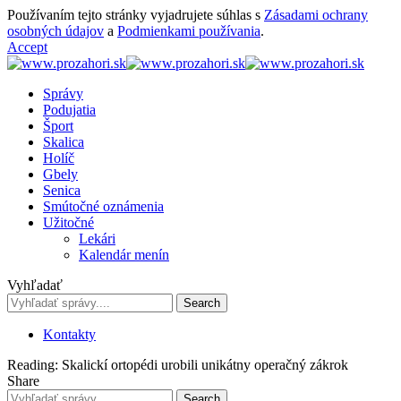
Používaním tejto stránky vyjadrujete súhlas s
Zásadami ochrany
osobných údajov
a
Podmienkami používania
.
Accept
Správy
Podujatia
Šport
Skalica
Holíč
Gbely
Senica
Smútočné oznámenia
Užitočné
Lekári
Kalendár menín
Vyhľadať
Kontakty
Reading:
Skalickí ortopédi urobili unikátny operačný zákrok
Share