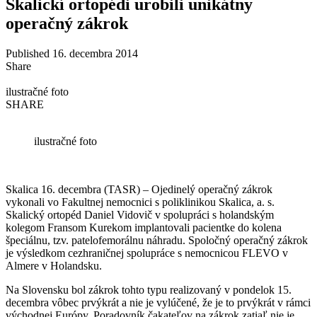
Skalickí ortopédi urobili unikátny
operačný zákrok
Published 16. decembra 2014
Share
ilustračné foto
SHARE
ilustračné foto
Skalica 16. decembra (TASR) – Ojedinelý operačný zákrok
vykonali vo Fakultnej nemocnici s poliklinikou Skalica, a. s.
Skalický ortopéd Daniel Vidovič v spolupráci s holandským
kolegom Fransom Kurekom implantovali pacientke do kolena
špeciálnu, tzv. patelofemorálnu náhradu. Spoločný operačný zákrok
je výsledkom cezhraničnej spolupráce s nemocnicou FLEVO v
Almere v Holandsku.
Na Slovensku bol zákrok tohto typu realizovaný v pondelok 15.
decembra vôbec prvýkrát a nie je vylúčené, že je to prvýkrát v rámci
východnej Európy. Poradovník čakateľov na zákrok zatiaľ nie je