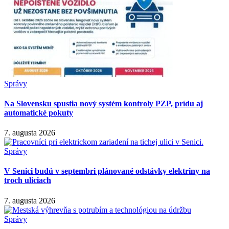
Správy
Na Slovensku spustia nový systém kontroly PZP, prídu aj
automatické pokuty
7. augusta 2026
Správy
V Senici budú v septembri plánované odstávky elektriny na
troch uliciach
7. augusta 2026
Správy