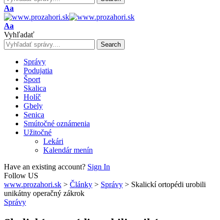
Font
Aa
Resizer
Font
Aa
Resizer
Vyhľadať
Správy
Podujatia
Šport
Skalica
Holíč
Gbely
Senica
Smútočné oznámenia
Užitočné
Lekári
Kalendár menín
Have an existing account?
Sign In
Follow US
www.prozahori.sk
>
Články
>
Správy
>
Skalickí ortopédi urobili
unikátny operačný zákrok
Správy