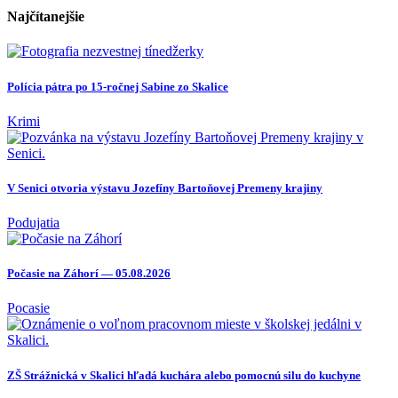
Najčítanejšie
Polícia pátra po 15-ročnej Sabine zo Skalice
Krimi
V Senici otvoria výstavu Jozefíny Bartoňovej Premeny krajiny
Podujatia
Počasie na Záhorí — 05.08.2026
Pocasie
ZŠ Strážnická v Skalici hľadá kuchára alebo pomocnú silu do kuchyne