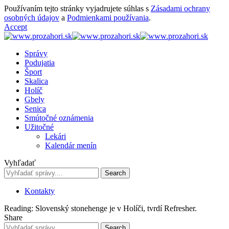
Používaním tejto stránky vyjadrujete súhlas s
Zásadami ochrany
osobných údajov
a
Podmienkami používania
.
Accept
Správy
Podujatia
Šport
Skalica
Holíč
Gbely
Senica
Smútočné oznámenia
Užitočné
Lekári
Kalendár menín
Vyhľadať
Kontakty
Reading:
Slovenský stonehenge je v Holíči, tvrdí Refresher.
Share