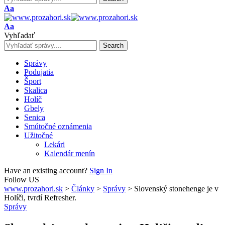
Font
Aa
Resizer
Font
Aa
Resizer
Vyhľadať
Správy
Podujatia
Šport
Skalica
Holíč
Gbely
Senica
Smútočné oznámenia
Užitočné
Lekári
Kalendár menín
Have an existing account?
Sign In
Follow US
www.prozahori.sk
>
Články
>
Správy
>
Slovenský stonehenge je v
Holíči, tvrdí Refresher.
Správy