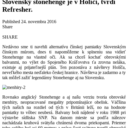
Slovenský stonehenge je v Holíči, tvrdí
Refresher.
Published 24. novembra 2016
Share
SHARE
Nedávno sme ti navrhli alternatívu čínskej pamiatky Slovenským
čínskym múrom, dnes ti napomôžeme k splneniu sna vidieť
Stonehenge na vlastné oči. Ak sa chceš kochať obrovskými
balvanmi, no výlet do Spojeného Kráľovstva ťa zrovna neláka,
existuje aj prijateľnejší plán. Ten pozostáva z návštevy Holíča,
neveľkého mesta neďaleko českej hranice. Návšteva je zadarmo a ty
tak môžeš zažiť legendárny Stonehenge aj na Slovensku.
Rovnako anglický Stonehenge a aj našu verziu tvoria obrovské
menhiry, neopracované megality pripomínajúce obelisk. Väčšina
tých našich na rozdiel od tých v Británii leží, no na hodnote
pamiatky to vôbec neuberá. Balvany boli nájdené v roku 1988 pri
výstavbe sídliska SNP. Na danom mieste sa podľa nálezov
nachádzala kruhová svätyňa chránená dvoma priekopami. Priemer
toho celého bol asi 60 metrov a práve časti svätyne tvorili obrovské