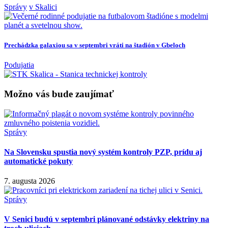
Správy
v Skalici
Prechádzka galaxiou sa v septembri vráti na štadión v Gbeloch
Podujatia
Možno vás bude zaujímať
Správy
Na Slovensku spustia nový systém kontroly PZP, prídu aj
automatické pokuty
7. augusta 2026
Správy
V Senici budú v septembri plánované odstávky elektriny na