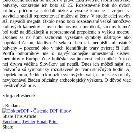
balvany, konkrétne ich bolo až 25. Rozostavené boli do dvoch
kruhov, pričom sa striedali nízke a vysoké kamene – zrejme sa
stavitelia snažili reprezentovať mužov aj ženy. V strede celej stavby
stál najväčší megalit. Okolo neho bolo rozostavané veľké množstvo
kultových kameňov a iných duchovných pomôcok, stredný kameň
bol totiž najdôležitejší a reprezentoval prepojenie s vyššou mocou.
Dodnes sa na ňom zachovali vysekané symboly nástrojov ako
napríklad čakan, kladivo či sekera. Len tak neobišli ani ostatné
balvany – pozorné oko v nich identifikuje tvary zvierat či ľudí.
Podľa odborníkov ide o najvýchodnejšie umiestnenú sústavu
menhirov v Európe, čo z holíčskej zaujímavosti robí unikát. A to o
nej drvivá väčšina Slovákov ani netuší. Dnes ich môžeš nájsť na
nádvorí a sú symbolicky rozostavené do tvaru slnečných hodín. Aj
napriek tomu, že ide o kuriozitu svetových kvalít, na mieste sa nikdy
nevykonával žiaden oficiálny archeologický výskum. O dôvod viac
navštíviť Záhorie.
zdroj: refresher.sk
- Reklama -
Share This Article
Facebook
Twitter
Email
Print
Share