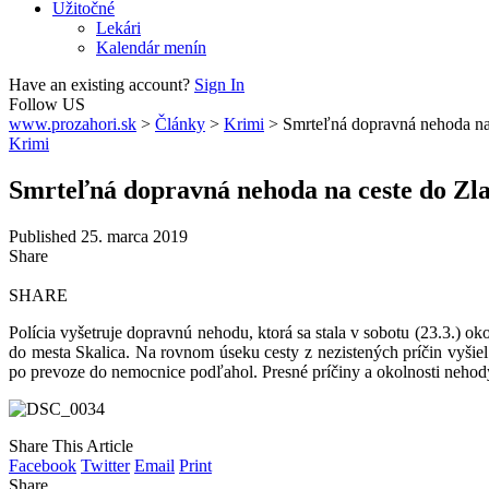
Užitočné
Lekári
Kalendár menín
Have an existing account?
Sign In
Follow US
www.prozahori.sk
>
Články
>
Krimi
>
Smrteľná dopravná nehoda na 
Krimi
Smrteľná dopravná nehoda na ceste do Zla
Published 25. marca 2019
Share
SHARE
Polícia vyšetruje dopravnú nehodu, ktorá sa stala v sobotu (23.3.) ok
do mesta Skalica. Na rovnom úseku cesty z nezistených príčin vyšiel
po prevoze do nemocnice podľahol. Presné príčiny a okolnosti nehody p
Share This Article
Facebook
Twitter
Email
Print
Share