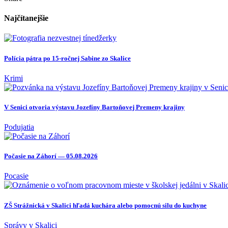
Najčítanejšie
Polícia pátra po 15-ročnej Sabine zo Skalice
Krimi
V Senici otvoria výstavu Jozefíny Bartoňovej Premeny krajiny
Podujatia
Počasie na Záhorí — 05.08.2026
Pocasie
ZŠ Strážnická v Skalici hľadá kuchára alebo pomocnú silu do kuchyne
Správy
v Skalici