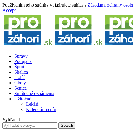
Používaním tejto stránky vyjadrujete súhlas s
Zásadami ochrany osob
Accept
Správy
Podujatia
Šport
Skalica
Holíč
Gbely
Senica
Smútočné oznámenia
Užitočné
Lekári
Kalendár menín
Vyhľadať