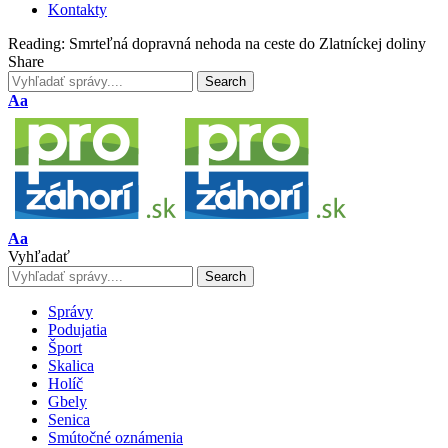
Kontakty
Reading:
Smrteľná dopravná nehoda na ceste do Zlatníckej doliny
Share
Font
Aa
Resizer
Font
Aa
Resizer
Vyhľadať
Správy
Podujatia
Šport
Skalica
Holíč
Gbely
Senica
Smútočné oznámenia