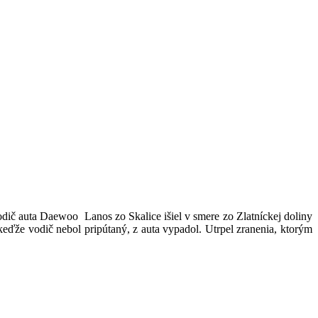
 vodič auta Daewoo
Lanos zo Skalice išiel v smere zo Zlatníckej doliny
keďže vodič nebol pripútaný, z auta vypadol. Utrpel zranenia, ktorým