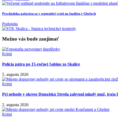
Prechádzka galaxiou sa v septembri vráti na štadión v Gbeloch
Podujatia
Možno vás bude zaujímať
Krimi
Polícia pátra po 15-ročnej Sabine zo Skalice
5. augusta 2026
Krimi
Pri nehode v okrese Dunajská Streda zahynul mladý muž, traja ľ
2. augusta 2026
Krimi