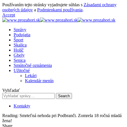
Používaním tejto stránky vyjadrujete súhlas s
Zásadami ochrany
osobných údajov
a
Podmienkami používania
.
Accept
Správy
Podujatia
Šport
Skalica
Holíč
Gbely
Senica
Smútočné oznámenia
Užitočné
Lekári
Kalendár menín
Vyhľadať
Kontakty
Reading:
Smrteľná nehoda pri Podbranči. Zomrela 18 ročná mladá
žena!
Share