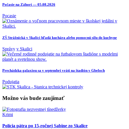
Počasie na Záhorí — 05.08.2026
Pocasie
ZŠ Strážnická v Skalici hľadá kuchára alebo pomocnú silu do kuchyne
Správy
v Skalici
Prechádzka galaxiou sa v septembri vráti na štadión v Gbeloch
Podujatia
Možno vás bude zaujímať
Krimi
Polícia pátra po 15-ročnej Sabine zo Skalice