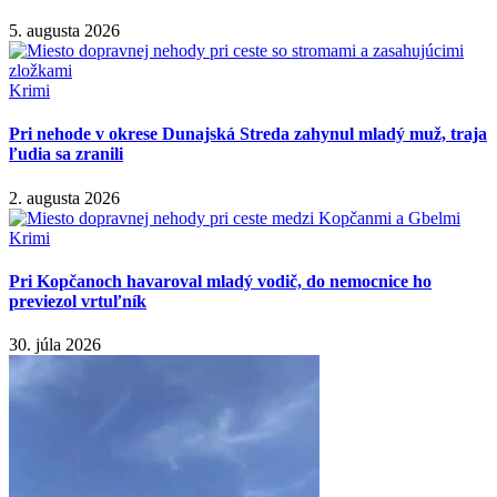
5. augusta 2026
Krimi
Pri nehode v okrese Dunajská Streda zahynul mladý muž, traja
ľudia sa zranili
2. augusta 2026
Krimi
Pri Kopčanoch havaroval mladý vodič, do nemocnice ho
previezol vrtuľník
30. júla 2026