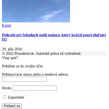
Krimi
Policajti pri Sekuliach našli seniora, ktorý kráčal popri diaľnici
D2
29. júla 2026
© 2022 Prozahori.sk. Autorské práva sú vyhradené.
Vitaj späť!
Prihláste sa do svojho účtu
Prihlasovacie meno alebo e-mailová adresa
Heslo
Zapamätať