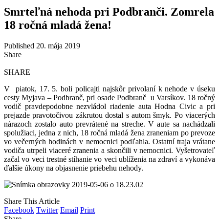
Smrteľná nehoda pri Podbranči. Zomrela
18 ročná mladá žena!
Published 20. mája 2019
Share
SHARE
V piatok, 17. 5. boli policajti najskôr privolaní k nehode v úseku
cesty Myjava – Podbranč, pri osade Podbranč u Varsíkov. 18 ročný
vodič pravdepodobne nezvládol riadenie auta Hodna Civic a pri
prejazde pravotočivou zákrutou dostal s autom šmyk. Po viacerých
nárazoch zostalo auto prevrátené na streche. V aute sa nachádzali
spolužiaci, jedna z nich, 18 ročná mladá žena zraneniam po prevoze
vo večerných hodinách v nemocnici podľahla. Ostatní traja vrátane
vodiča utrpeli viaceré zranenia a skončili v nemocnici. Vyšetrovateľ
začal vo veci trestné stíhanie vo veci ublíženia na zdraví a vykonáva
ďalšie úkony na objasnenie priebehu nehody.
Share This Article
Facebook
Twitter
Email
Print
Share