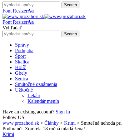
Font Resizer
Aa
Font Resizer
Aa
Vyhľadať
Správy
Podujatia
Šport
Skalica
Holíč
Gbely
Senica
Smútočné oznámenia
Užitočné
Lekári
Kalendár menín
Have an existing account?
Sign In
Follow US
www.prozahori.sk
>
Články
>
Krimi
>
Smrteľná nehoda pri
Podbranči. Zomrela 18 ročná mladá žena!
Krimi