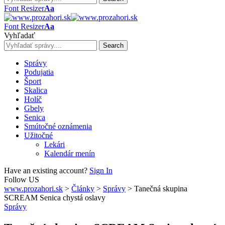
Font Resizer
Aa
Font Resizer
Aa
Vyhľadať
Správy
Podujatia
Šport
Skalica
Holíč
Gbely
Senica
Smútočné oznámenia
Užitočné
Lekári
Kalendár menín
Have an existing account?
Sign In
Follow US
www.prozahori.sk
>
Články
>
Správy
>
Tanečná skupina
SCREAM Senica chystá oslavy
Správy