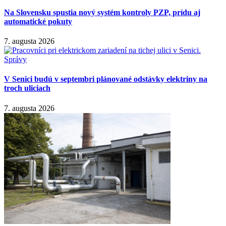
Na Slovensku spustia nový systém kontroly PZP, prídu aj
automatické pokuty
7. augusta 2026
Správy
V Senici budú v septembri plánované odstávky elektriny na
troch uliciach
7. augusta 2026