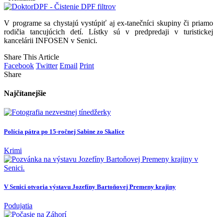
V programe sa chystajú vystúpiť aj ex-tanečníci skupiny či priamo
rodičia tancujúcich detí. Lístky sú v predpredaji v turistickej
kancelárii INFOSEN v Senici.
Share This Article
Facebook
Twitter
Email
Print
Share
Najčítanejšie
Polícia pátra po 15-ročnej Sabine zo Skalice
Krimi
V Senici otvoria výstavu Jozefíny Bartoňovej Premeny krajiny
Podujatia