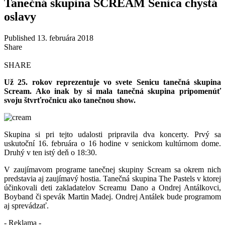
Tanečná skupina SCREAM Senica chystá
oslavy
Published 13. februára 2018
Share
SHARE
Už 25. rokov reprezentuje vo svete Senicu tanečná skupina
Scream. Ako inak by si mala tanečná skupina pripomenúť
svoju štvrťročnicu ako tanečnou show.
Skupina si pri tejto udalosti pripravila dva koncerty. Prvý sa
uskutoční 16. februára o 16 hodine v senickom kultúrnom dome.
Druhý v ten istý deň o 18:30.
V zaujímavom programe tanečnej skupiny Scream sa okrem nich
predstavia aj zaujímavý hostia. Tanečná skupina The Pastels v ktorej
účinkovali deti zakladatelov Screamu Dano a Ondrej Antálkovci,
Boyband či spevák Martin Madej. Ondrej Antálek bude programom
aj sprevádzať.
- Reklama -