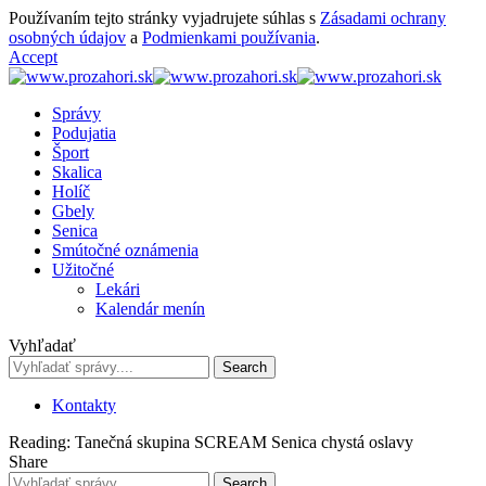
Používaním tejto stránky vyjadrujete súhlas s
Zásadami ochrany
osobných údajov
a
Podmienkami používania
.
Accept
Správy
Podujatia
Šport
Skalica
Holíč
Gbely
Senica
Smútočné oznámenia
Užitočné
Lekári
Kalendár menín
Vyhľadať
Kontakty
Reading:
Tanečná skupina SCREAM Senica chystá oslavy
Share