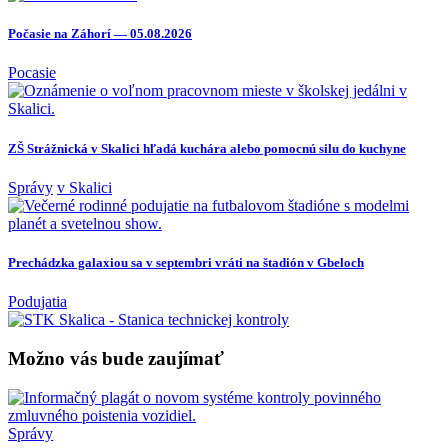
Počasie na Záhorí — 05.08.2026
Pocasie
ZŠ Strážnická v Skalici hľadá kuchára alebo pomocnú silu do kuchyne
Správy
v Skalici
Prechádzka galaxiou sa v septembri vráti na štadión v Gbeloch
Podujatia
Možno vás bude zaujímať
Správy