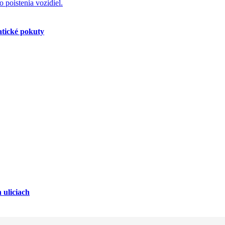
atické pokuty
 uliciach