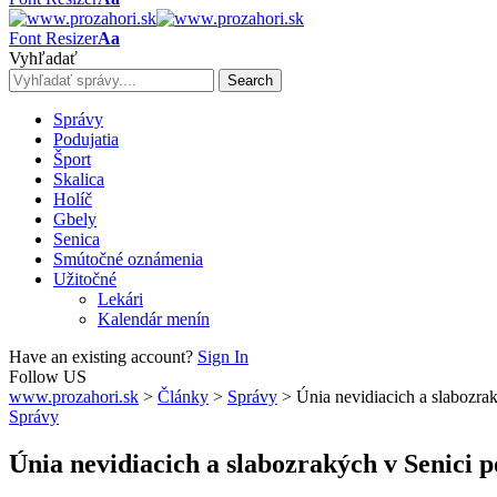
Font Resizer
Aa
Vyhľadať
Správy
Podujatia
Šport
Skalica
Holíč
Gbely
Senica
Smútočné oznámenia
Užitočné
Lekári
Kalendár menín
Have an existing account?
Sign In
Follow US
www.prozahori.sk
>
Články
>
Správy
>
Únia nevidiacich a slabozra
Správy
Únia nevidiacich a slabozrakých v Senici 