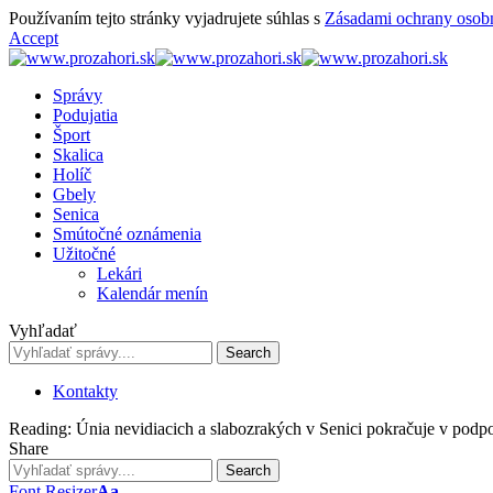
Používaním tejto stránky vyjadrujete súhlas s
Zásadami ochrany osob
Accept
Správy
Podujatia
Šport
Skalica
Holíč
Gbely
Senica
Smútočné oznámenia
Užitočné
Lekári
Kalendár menín
Vyhľadať
Kontakty
Reading:
Únia nevidiacich a slabozrakých v Senici pokračuje v podpo
Share
Font Resizer
Aa