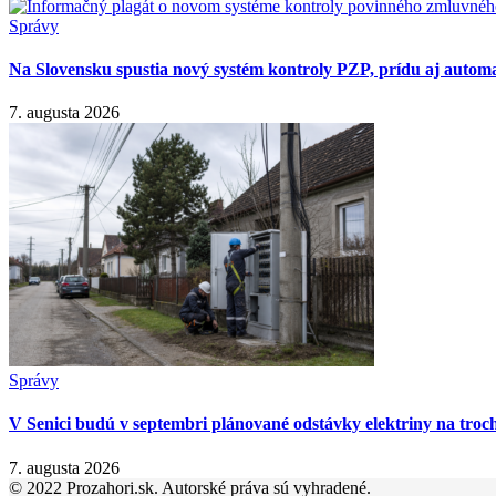
Správy
Na Slovensku spustia nový systém kontroly PZP, prídu aj autom
7. augusta 2026
Správy
V Senici budú v septembri plánované odstávky elektriny na troch
7. augusta 2026
© 2022 Prozahori.sk. Autorské práva sú vyhradené.