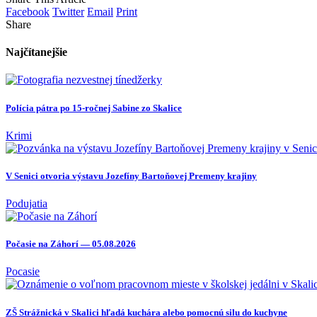
Facebook
Twitter
Email
Print
Share
Najčítanejšie
Polícia pátra po 15-ročnej Sabine zo Skalice
Krimi
V Senici otvoria výstavu Jozefíny Bartoňovej Premeny krajiny
Podujatia
Počasie na Záhorí — 05.08.2026
Pocasie
ZŠ Strážnická v Skalici hľadá kuchára alebo pomocnú silu do kuchyne