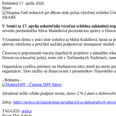
Published 17. apríla 2026
Share
SHARE
V Senici sa 17. apríla uskutočnila výročná schôdza základnej orga
otvorila predsedníčka Silvia Maláriková prezentáciou správy o činnos
Významnú úlohu v práci únie zohráva aj Mária Kuklišová, ktorá sa po
aktivity združenia a prisľúbil naďalej podporovať dostupnosť služieb 
Členovia si pripomenuli viacero úspešných projektov z minulého roka
členom na relaxačný pobyt, tento rok v Turčianskych Tepliciach, zam
Organizácia využíva priestory na Hurbanovej ulici, ktoré jej mesto p
organizácie. Tieto služby sú financované z prostriedkov Trnavského 
- Reklama -
Združenie môže vďaka podpore mesta, darov 2 % z daní a dobrovoľník
Zdroj:
https://senica.sk/clanok/unia-nevidiacich-a-slabozrakych-slo
TAGGED:
senica
Share This Article