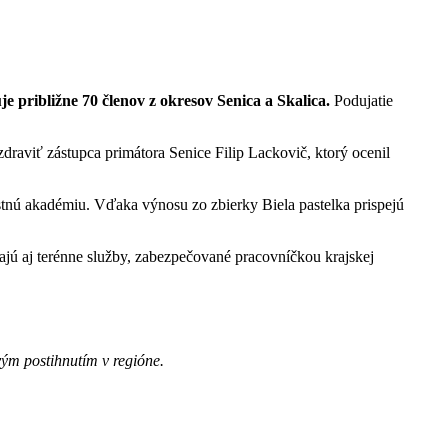
e približne 70 členov z okresov Senica a Skalica.
Podujatie
raviť zástupca primátora Senice Filip Lackovič, ktorý ocenil
stnú akadémiu. Vďaka výnosu zo zbierky Biela pastelka prispejú
hajú aj terénne služby, zabezpečované pracovníčkou krajskej
ým postihnutím v regióne.