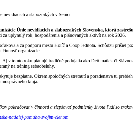
nizácie Únie nevidiacich a slabozrakých Slovenska, ktorá zastrešuj
ti za uplynulý rok, hospodárenia a plánovaných aktivít na rok 2026.
ďakovala za podporu mestu Holíč a Coop Jednota. Schôdzu prišiel pozd
a činnosť organizácie.
. Aj v tomto roku plánujú tradičné podujatia ako Deň matiek či Slávno
eraný na tréning sebaobsluhy.
oskytuje bezplatne. Okrem spoločných stretnutí a poradenstva tu prebie
samosprávneho kraja.
ov pokračovať v činnosti a zlepšovať podmienky života ľudí so zrakov
venska-nadalej-pomaha-svojim-clenom