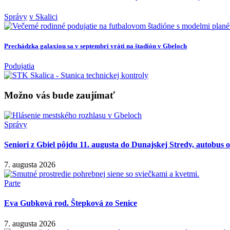
Správy
v Skalici
Prechádzka galaxiou sa v septembri vráti na štadión v Gbeloch
Podujatia
Možno vás bude zaujímať
Správy
Seniori z Gbiel pôjdu 11. augusta do Dunajskej Stredy, autobus
7. augusta 2026
Parte
Eva Gubková rod. Štepková zo Senice
7. augusta 2026