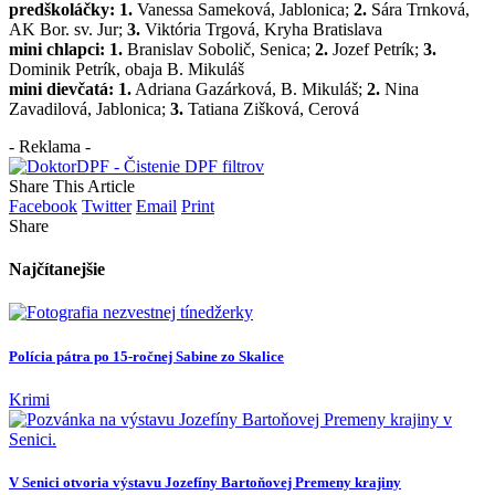
predškoláčky: 1.
Vanessa Sameková, Jablonica;
2.
Sára Trnková,
AK Bor. sv. Jur;
3.
Viktória Trgová, Kryha Bratislava
mini chlapci: 1.
Branislav Sobolič, Senica;
2.
Jozef Petrík;
3.
Dominik Petrík, obaja B. Mikuláš
mini dievčatá: 1.
Adriana Gazárková, B. Mikuláš;
2.
Nina
Zavadilová, Jablonica;
3.
Tatiana Zišková, Cerová
- Reklama -
Share This Article
Facebook
Twitter
Email
Print
Share
Najčítanejšie
Polícia pátra po 15-ročnej Sabine zo Skalice
Krimi
V Senici otvoria výstavu Jozefíny Bartoňovej Premeny krajiny