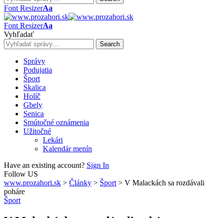
Font Resizer
Aa
Font Resizer
Aa
Vyhľadať
Správy
Podujatia
Šport
Skalica
Holíč
Gbely
Senica
Smútočné oznámenia
Užitočné
Lekári
Kalendár menín
Have an existing account?
Sign In
Follow US
www.prozahori.sk
>
Články
>
Šport
>
V Malackách sa rozdávali
poháre
Šport