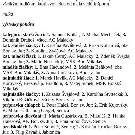
všetkým rodičom, ktorí svoje deti od mala vedú k športu.
milka
výsledky pohára
kategória starší žiaci: 1.
Samuel Kollár;
2.
Michal Mecháček,
3.
Dominik Drahoš, všteci AC Malacky
kat. staršie žiačky: 1.
Kristína Pavlíková;
2.
Erika Kollárová, obe
Bor. sv. Jur;
3.
Karolína Zváčová, AC Malacky
kat. mladší žiaci: 1.
Jakub Černý, AC Malacky;
2.
Zdeněk Švejda,
Bor. sv. Jur;
3.
Mário Nesnadný, MŠK Bor. Mikuláš
mladšie žiačky: 1.
Ema Hačundová;
2.
Melánia Beňková, obe
MŠK Bor. Mikuláš;
3.
Anna Jurčáková, Bor. sv. Jur
najmladší žiaci: 1.
Marek Havlík, AC Malacky;
2.
Daniel
Borovský, Brezová p. Bradlom;
3.
Matej Šimek, MŠK Borský
Mikuláš
najmladšie žiačky: 1.
Zuzana Švejdová;
2.
Karolína Štvrtecká;
3.
Viktória Ružičková, všetky Borský sv. Jur
prípravka chlapci: 1.
Peter Haleš, Bor. sv. Jur;
2.
Erik Kujovský,
B. Mikuláš;
3.
Juraj Gergel, Senica
prípravka dievčatá: 1.
Mária Gazárková, B. Mikuláš;
2.
Hanka
Halešová, AK Bor. sv. Jur;
3.
Ema Soboličová, Senica
predškoláci: 1.
Peter Sobolič, Senica;
2.
Kristián Hrnčiar, Bor. sv.
Jur;
3.
Filip Zavadil, Jablonica