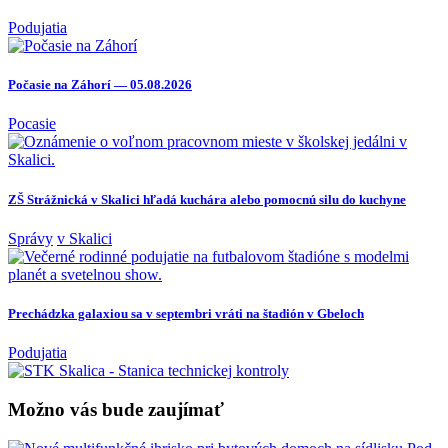
Podujatia
Počasie na Záhorí — 05.08.2026
Pocasie
ZŠ Strážnická v Skalici hľadá kuchára alebo pomocnú silu do kuchyne
Správy
v Skalici
Prechádzka galaxiou sa v septembri vráti na štadión v Gbeloch
Podujatia
Možno vás bude zaujímať