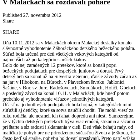
V Malackách sa rozdávali poháre
Published 27. novembra 2012
Share
SHARE
Dňa 10.11.2012 sa v Malackách okrem Malackej desiatky konalo
slávnostné vyhodnotenie Záhoráckeho detského bežeckého pohára.
Súťaž bola určená pre deti všetkých vekových kategórií od
najmenších až po kategóriu starších žiakov.
Bolo do nej zaradených 12 pretekov, ktoré sa konali popri
bežeckých podujatiach pre dospelých, juniorov a dorast. Prvý
detský beh sa konal už na Silvestra v Senici, ďalšie závody začali až
na jar: v Hlbokom, na Búroch, v Plaveckom štvrtku, Jablonici,
Šaštíne, v Bor. sv. Jure, Radošovciach, Smrdákoch, Holíči, Gbeloch
a posledný závod sa konal 10.11. v Malackách, kde hneď potom
prebehlo aj vyhodnotenie víťazov jednotlivých kategórií.
Účasť na jednotlivých podujatiach bola hojná, v kategóriách mini
súťažili aj detičky, ktoré sa sotva naučili chodiť. Tie mohli viesť za
ruku rodičia, ale nesmeli ich ťahať dopredu ani niesť. Samozrejme,
že v týchto detských pretekoch býva viac emócií, strkania a sácania
pri štarte a sĺz radosti i sklamania v cieli. Deti však behajú rady, od
malička je pohyb pre ne prirodzenou súčasťou života a je škoda, že
často keď sú staršie, pohybu holdovať prestávajú. Preto patrí vďaka