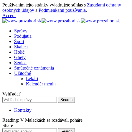
Používaním tejto stránky vyjadrujete súhlas s
Zásadami ochrany
osobných údajov
a
Podmienkami používania
.
Accept
Správy
Podujatia
Šport
Skalica
Holíč
Gbely
Senica
Smútočné oznámenia
Užitočné
Lekári
Kalendár menín
Vyhľadať
Kontakty
Reading:
V Malackách sa rozdávali poháre
Share