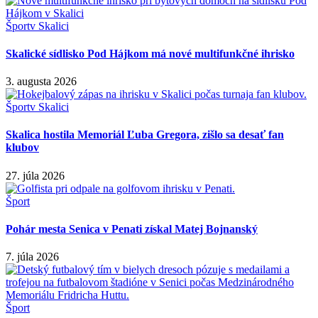
Šport
v Skalici
Skalické sídlisko Pod Hájkom má nové multifunkčné ihrisko
3. augusta 2026
Šport
v Skalici
Skalica hostila Memoriál Ľuba Gregora, zišlo sa desať fan
klubov
27. júla 2026
Šport
Pohár mesta Senica v Penati získal Matej Bojnanský
7. júla 2026
Šport