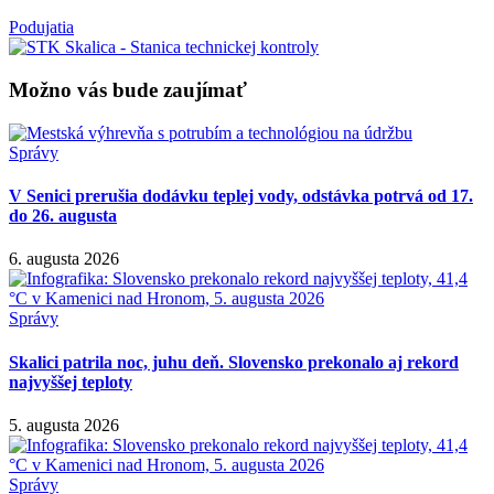
Podujatia
Možno vás bude zaujímať
Správy
V Senici prerušia dodávku teplej vody, odstávka potrvá od 17.
do 26. augusta
6. augusta 2026
Správy
Skalici patrila noc, juhu deň. Slovensko prekonalo aj rekord
najvyššej teploty
5. augusta 2026
Správy