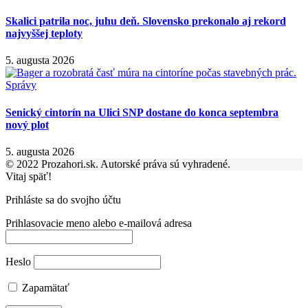
Skalici patrila noc, juhu deň. Slovensko prekonalo aj rekord
najvyššej teploty
5. augusta 2026
Správy
Senický cintorín na Ulici SNP dostane do konca septembra
nový plot
5. augusta 2026
© 2022 Prozahori.sk. Autorské práva sú vyhradené.
Vitaj späť!
Prihláste sa do svojho účtu
Prihlasovacie meno alebo e-mailová adresa
Heslo
Zapamätať