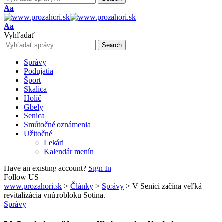
Font
Aa
Resizer
Font
Aa
Resizer
Vyhľadať
Správy
Podujatia
Šport
Skalica
Holíč
Gbely
Senica
Smútočné oznámenia
Užitočné
Lekári
Kalendár menín
Have an existing account?
Sign In
Follow US
www.prozahori.sk
>
Články
>
Správy
>
V Senici začína veľká
revitalizácia vnútrobloku Sotina.
Správy