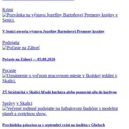
Krimi
V Senici otvoria výstavu Jozefíny Bartoňovej Premeny krajiny
Podujatia
Počasie na Záhorí — 05.08.2026
Pocasie
ZŠ Strážnická v Skalici hľadá kuchára alebo pomocnú silu do kuchyne
Správy
v Skalici
Prechádzka galaxiou sa v septembri vráti na štadión v Gbeloch