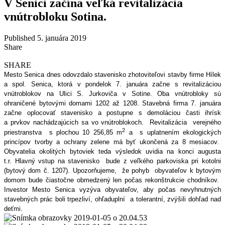
V Senici začína veľká revitalizácia
vnútrobloku Sotina.
Published 5. januára 2019
Share
SHARE
Mesto Senica dnes odovzdalo stavenisko zhotoviteľovi stavby firme Hílek
a spol. Senica, ktorá v pondelok 7. januára začne s revitalizáciou
vnútroblokov na Ulici S. Jurkoviča v Sotine. Oba vnútrobloky sú
ohraničené bytovými domami 1202 až 1208.
Stavebná firma 7. januára
začne oplocovať stavenisko a postupne s demoláciou časti ihrísk
a prvkov nachádzajúcich sa vo vnútroblokoch.
Revitalizácia verejného
2
priestranstva s plochou 10 256,85 m
a s uplatnením ekologických
princípov tvorby a ochrany zelene má byť ukončená za 8 mesiacov.
Obyvatelia okolitých bytoviek teda výsledok uvidia na konci augusta
t.r.
Hlavný vstup na stavenisko bude z veľkého parkoviska pri kotolni
(bytový dom č. 1207). Upozorňujeme, že pohyb obyvateľov k bytovým
domom bude čiastočne obmedzený len počas rekonštrukcie chodníkov.
Investor Mesto Senica vyzýva obyvateľov, aby počas nevyhnutných
stavebných prác boli trpezliví, ohľaduplní a tolerantní, zvýšili dohľad nad
deťmi.