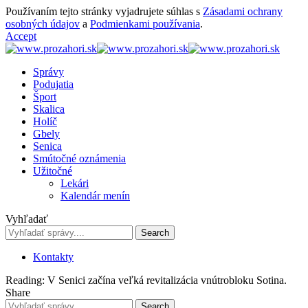
Používaním tejto stránky vyjadrujete súhlas s
Zásadami ochrany
osobných údajov
a
Podmienkami používania
.
Accept
Správy
Podujatia
Šport
Skalica
Holíč
Gbely
Senica
Smútočné oznámenia
Užitočné
Lekári
Kalendár menín
Vyhľadať
Kontakty
Reading:
V Senici začína veľká revitalizácia vnútrobloku Sotina.
Share