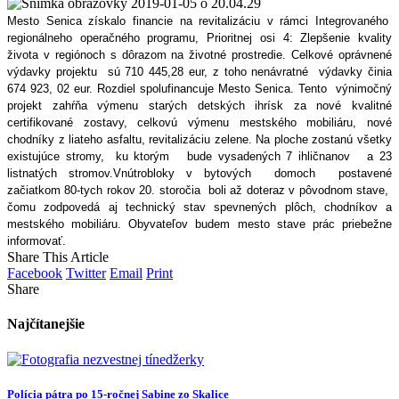
Mesto Senica získalo financie na revitalizáciu v rámci Integrovaného
regionálneho operačného programu, Prioritnej osi 4: Zlepšenie kvality
života v regiónoch s dôrazom na životné prostredie. Celkové oprávnené
výdavky projektu sú 710 445,28 eur, z toho nenávratné výdavky činia
674 923, 02 eur. Rozdiel spolufinancuje Mesto Senica.
Tento výnimočný
projekt zahŕňa výmenu starých detských ihrísk za nové kvalitné
certifikované zostavy, celkovú výmenu mestského mobiliáru, nové
chodníky z liateho asfaltu, revitalizáciu zelene.
Na ploche zostanú všetky
existujúce stromy, ku ktorým bude vysadených 7 ihličnanov a 23
listnatých stromov.
Vnútrobloky v bytových domoch postavené
začiatkom 80-tych rokov 20. storočia boli až doteraz v pôvodnom stave,
čomu zodpovedá aj technický stav spevnených plôch, chodníkov a
mestského mobiliáru.
Obyvateľov budem mesto stave prác priebežne
informovať.
Share This Article
Facebook
Twitter
Email
Print
Share
Najčítanejšie
Polícia pátra po 15-ročnej Sabine zo Skalice