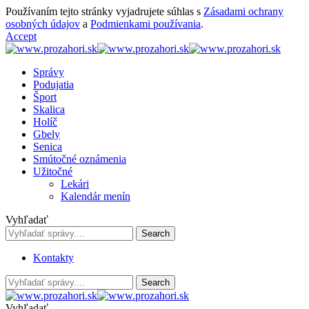
Používaním tejto stránky vyjadrujete súhlas s
Zásadami ochrany
osobných údajov
a
Podmienkami používania
.
Accept
Správy
Podujatia
Šport
Skalica
Holíč
Gbely
Senica
Smútočné oznámenia
Užitočné
Lekári
Kalendár menín
Vyhľadať
Kontakty
Vyhľadať