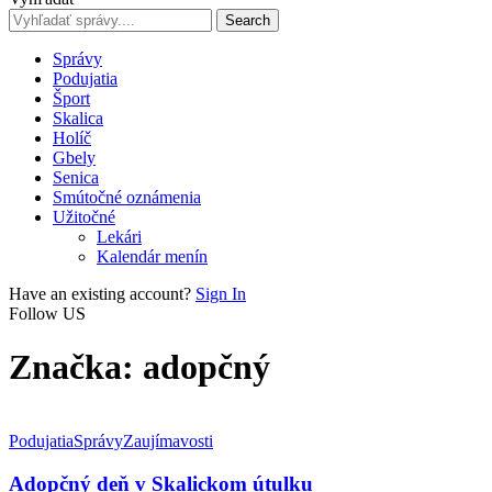
Správy
Podujatia
Šport
Skalica
Holíč
Gbely
Senica
Smútočné oznámenia
Užitočné
Lekári
Kalendár menín
Have an existing account?
Sign In
Follow US
Značka:
adopčný
Podujatia
Správy
Zaujímavosti
Adopčný deň v Skalickom útulku