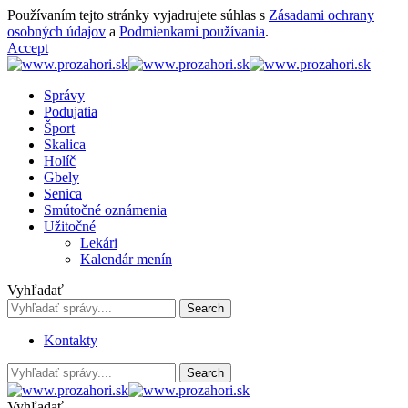
Používaním tejto stránky vyjadrujete súhlas s
Zásadami ochrany
osobných údajov
a
Podmienkami používania
.
Accept
Správy
Podujatia
Šport
Skalica
Holíč
Gbely
Senica
Smútočné oznámenia
Užitočné
Lekári
Kalendár menín
Vyhľadať
Kontakty
Vyhľadať