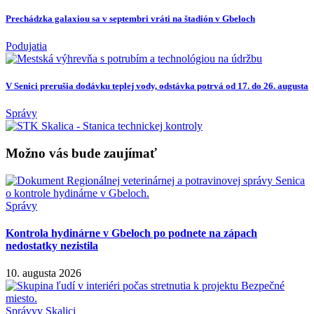
Prechádzka galaxiou sa v septembri vráti na štadión v Gbeloch
Podujatia
V Senici prerušia dodávku teplej vody, odstávka potrvá od 17. do 26. augusta
Správy
Možno vás bude zaujímať
Správy
Kontrola hydinárne v Gbeloch po podnete na zápach
nedostatky nezistila
10. augusta 2026
Správy
v Skalici