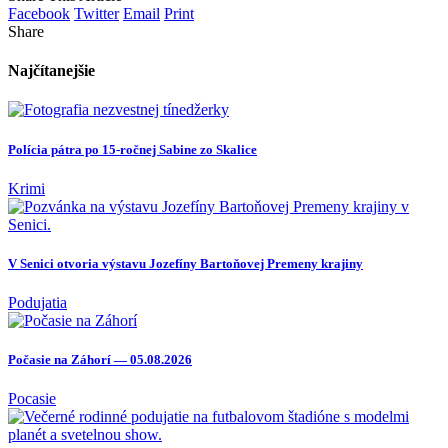
Facebook
Twitter
Email
Print
Share
Najčítanejšie
Polícia pátra po 15-ročnej Sabine zo Skalice
Krimi
V Senici otvoria výstavu Jozefíny Bartoňovej Premeny krajiny
Podujatia
Počasie na Záhorí — 05.08.2026
Pocasie