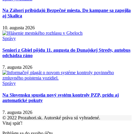
Na Záhorí pribúdajú Bezpečné miesta. Do kampane sa zapojila
aj Skalica
10. augusta 2026
Správy
Seniori z Gbiel pôjdu 11. augusta do Dunajskej Stredy, autobus
odchádza ráno
7. augusta 2026
Správy
Na Slovensku spustia nový systém kontroly PZP, prídu aj
automatické pokuty
7. augusta 2026
© 2022 Prozahori.sk. Autorské práva sú vyhradené.
Vitaj späť!
Prihláste sa do svojho účtu