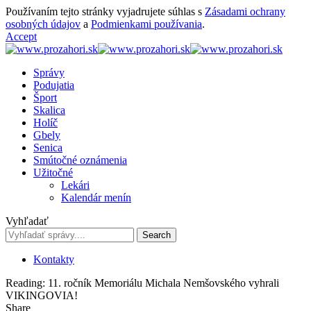
Používaním tejto stránky vyjadrujete súhlas s
Zásadami ochrany
osobných údajov
a
Podmienkami používania
.
Accept
Správy
Podujatia
Šport
Skalica
Holíč
Gbely
Senica
Smútočné oznámenia
Užitočné
Lekári
Kalendár menín
Vyhľadať
Kontakty
Reading:
11. ročník Memoriálu Michala Nemšovského vyhrali
VIKINGOVIA!
Share