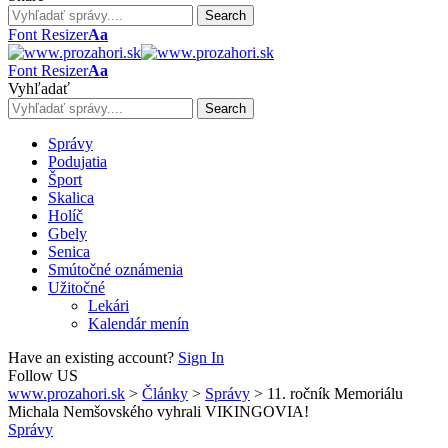
Font Resizer
Aa
Font Resizer
Aa
Vyhľadať
Správy
Podujatia
Šport
Skalica
Holíč
Gbely
Senica
Smútočné oznámenia
Užitočné
Lekári
Kalendár menín
Have an existing account?
Sign In
Follow US
www.prozahori.sk
>
Články
>
Správy
>
11. ročník Memoriálu
Michala Nemšovského vyhrali VIKINGOVIA!
Správy