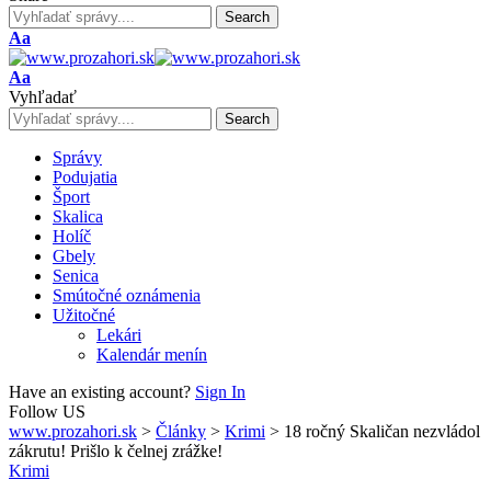
Font
Aa
Resizer
Font
Aa
Resizer
Vyhľadať
Správy
Podujatia
Šport
Skalica
Holíč
Gbely
Senica
Smútočné oznámenia
Užitočné
Lekári
Kalendár menín
Have an existing account?
Sign In
Follow US
www.prozahori.sk
>
Články
>
Krimi
>
18 ročný Skaličan nezvládol
zákrutu! Prišlo k čelnej zrážke!
Krimi