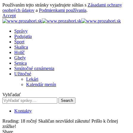
Používaním tejto stránky vyjadrujete súhlas s
Zásadami ochrany
osobných údajov
a
Podmienkami používania
.
Accept
Správy
Podujatia
Šport
Skalica
Holíč
Gbely
Senica
Smútočné oznámenia
Užitočné
Lekári
Kalendár menín
Vyhľadať
Kontakty
Reading:
18 ročný Skaličan nezvládol zákrutu! Prišlo k čelnej
zrážke!
Share