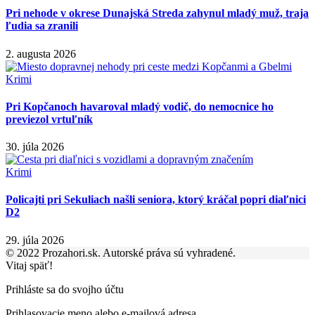
Pri nehode v okrese Dunajská Streda zahynul mladý muž, traja
ľudia sa zranili
2. augusta 2026
Krimi
Pri Kopčanoch havaroval mladý vodič, do nemocnice ho
previezol vrtuľník
30. júla 2026
Krimi
Policajti pri Sekuliach našli seniora, ktorý kráčal popri diaľnici
D2
29. júla 2026
© 2022 Prozahori.sk. Autorské práva sú vyhradené.
Vitaj späť!
Prihláste sa do svojho účtu
Prihlasovacie meno alebo e-mailová adresa