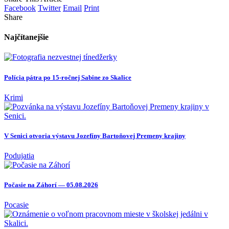
Facebook
Twitter
Email
Print
Share
Najčítanejšie
Polícia pátra po 15-ročnej Sabine zo Skalice
Krimi
V Senici otvoria výstavu Jozefíny Bartoňovej Premeny krajiny
Podujatia
Počasie na Záhorí — 05.08.2026
Pocasie