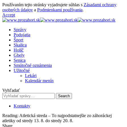
Používaním tejto stránky vyjadrujete súhlas s
Zásadami ochrany
osobných údajov
a
Podmienkami používania
.
Accept
Správy
Podujatia
Šport
Skalica
Holíč
Gbely
Senica
Smútočné oznámenia
Užitočné
Lekári
Kalendár menín
Vyhľadať
Kontakty
Reading:
Atletická streda – To najpodstatnejšie zo záhoráckej
atletiky od stredy 13. 8. do stredy 20. 8.
Share