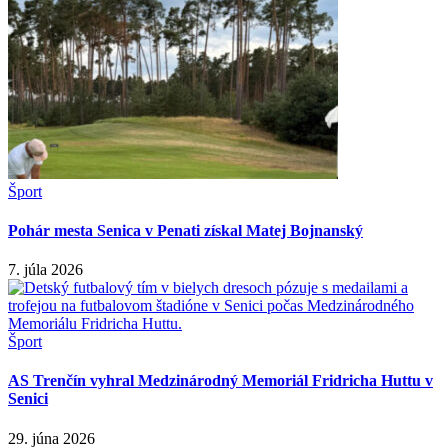
Šport
Pohár mesta Senica v Penati získal Matej Bojnanský
7. júla 2026
Šport
AS Trenčín vyhral Medzinárodný Memoriál Fridricha Huttu v
Senici
29. júna 2026