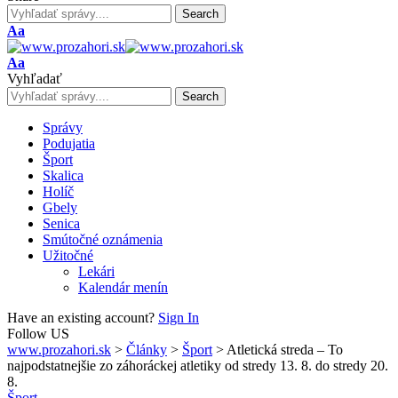
Font
Aa
Resizer
Font
Aa
Resizer
Vyhľadať
Správy
Podujatia
Šport
Skalica
Holíč
Gbely
Senica
Smútočné oznámenia
Užitočné
Lekári
Kalendár menín
Have an existing account?
Sign In
Follow US
www.prozahori.sk
>
Články
>
Šport
>
Atletická streda – To
najpodstatnejšie zo záhoráckej atletiky od stredy 13. 8. do stredy 20.
8.
Šport