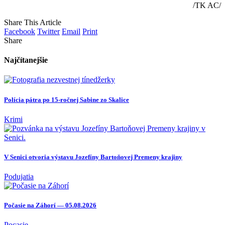
/TK AC/
Share This Article
Facebook
Twitter
Email
Print
Share
Najčítanejšie
Polícia pátra po 15-ročnej Sabine zo Skalice
Krimi
V Senici otvoria výstavu Jozefíny Bartoňovej Premeny krajiny
Podujatia
Počasie na Záhorí — 05.08.2026
Pocasie