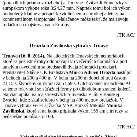
(porazili ich priamo v rozbehu) a Turkyne. Zvíťazili Francúzky v
európskom výkone roka 3:24,27 min. Napriek tomu bol ich výkon
hodnotený kladne a prispel k zviditeľneniu národnej atletiky na
kontinentálnom šampionáte. Malačanov môže tešiť, že mali svoju
rodáčku na majstrovstvách Európy.
/TK AC/
Drozda a Zavilinská vyhrali v Trnave
Trnava (16. 8. 2014).
Na atletických Trnavských memoriáloch,
ktoré sa posledné roky odohrávajú vo večerných hodinách a pod
umelým osvetlením sa predstavili dvaja záhorácki pretekári.
Predstaviteľ Slávie UK Bratislava
Marco Adrien Drozda
nastúpil
v behoch na 200 a 400 m. V behu na 200 m dobehol tretí časom
23,15 s, štvorstovku vyhral za 51,69 s. Odchovanec malackého AC
sa tento rok vrátil so súťažnej formy po dlhodobom zranení kolená.
Najviac upútal na majstrovstvách Slovenska v júli v Banskej
Bystrici, kde získal striebro v behu na 400 metrov prekážok. V
Trnave vyhrala večer aj žiačka MŠK Borský Mikuláš
Monika
Zavilinská
, ktorá si na konto pripísala výkon 155 cm a tri razy sa
neúspešne pokúšala o 160.
/TK AC/