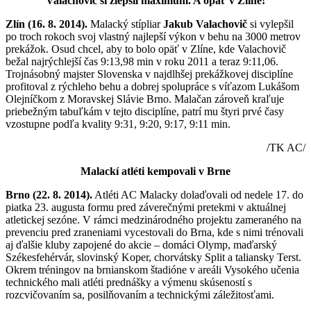
Valachovič si zlepšil maximum. A opäť v Zlíne!
Zlín (16. 8. 2014).
Malacký stípliar
Jakub Valachovič
si vylepšil
po troch rokoch svoj vlastný najlepší výkon v behu na 3000 metrov
prekážok. Osud chcel, aby to bolo opäť v Zlíne, kde Valachovič
bežal najrýchlejší čas 9:13,98 min v roku 2011 a teraz 9:11,06.
Trojnásobný majster Slovenska v najdlhšej prekážkovej disciplíne
profitoval z rýchleho behu a dobrej spolupráce s víťazom Lukášom
Olejníčkom z Moravskej Slávie Brno. Malačan zároveň kraľuje
priebežným tabuľkám v tejto disciplíne, patrí mu štyri prvé časy
vzostupne podľa kvality 9:31, 9:20, 9:17, 9:11 min.
/TK AC/
Malackí atléti kempovali v Brne
Brno (22. 8. 2014).
Atléti AC Malacky dolaďovali od nedele 17. do
piatka 23. augusta formu pred záverečnými pretekmi v aktuálnej
atletickej sezóne. V rámci medzinárodného projektu zameraného na
prevenciu pred zraneniami vycestovali do Brna, kde s nimi trénovali
aj ďalšie kluby zapojené do akcie – domáci Olymp, maďarský
Székesfehérvár, slovinský Koper, chorvátsky Split a taliansky Terst.
Okrem tréningov na brnianskom štadióne v areáli Vysokého učenia
technického mali atléti prednášky a výmenu skúseností s
rozcvičovaním sa, posilňovaním a technickými záležitosťami.