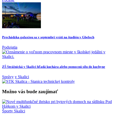
Prechádzka galaxiou sa v septembri vráti na štadión v Gbeloch
Podujatia
ZŠ Strážnická v Skalici hľadá kuchára alebo pomocnú silu do kuchyne
Správy
v Skalici
Možno vás bude zaujímať
Šport
v Skalici