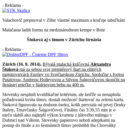
- Reklama -
Valachovič prepisoval v Zlíne vlastné maximum a kraľuje tabuľkám
Malačania ladili formu na medzinárodnom kempe v Brne
Štuková aj s tímom v Z
ü
richu štrnásta
- Reklama -
Z
ü
rich (16. 8. 2014).
Bývalá malacká kráľovná
Alexandra
Štuková
má za sebou svoj premiérový štart na elitných
majstrovstvách Európy vo švajčiarskom Z
ü
richu. Spoločne s Ivetou
Putalovou, Andreou Holleyovou a Silviou Šalgovičovou skončili na
štrnástej priečke v štafetovom behu na 400 m.
Slovenky nesplnili kvalifikačné kritérium, ale keďže sa nenaplnila
požadovaná kvóta tímov, dostali možnosť štartovať na zelenú kartu.
Štuková figurovala na druhom úseku, kolík prevzala od prvej členky
štafety, Trnavčanky Šalgovičovej. Finálny čas 3:39,55 min je o
niečo slabší ako najlepší výkon kvarteta z júlového mítingu v
Dubnici nad Váhom. Slovenky papierovo neboli adeptkami na
postup do finále a zo šestnástich tímov predstihli iba Chorvátky