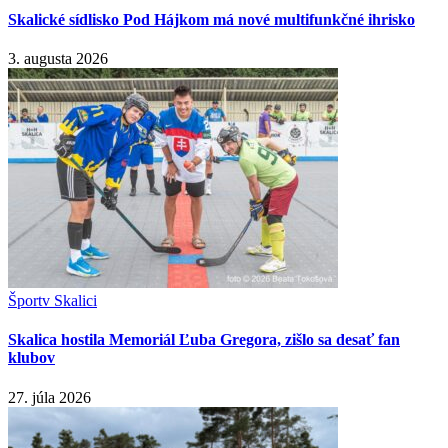
Skalické sídlisko Pod Hájkom má nové multifunkčné ihrisko
3. augusta 2026
Šport
v Skalici
Skalica hostila Memoriál Ľuba Gregora, zišlo sa desať fan
klubov
27. júla 2026