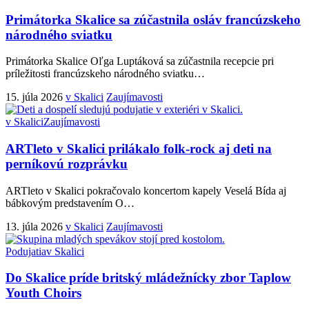
Primátorka Skalice sa zúčastnila osláv francúzskeho
národného sviatku
Primátorka Skalice Oľga Luptáková sa zúčastnila recepcie pri
príležitosti francúzskeho národného sviatku
…
15. júla 2026
v Skalici
Zaujímavosti
v Skalici
Zaujímavosti
ARTleto v Skalici prilákalo folk-rock aj deti na
perníkovú rozprávku
ARTleto v Skalici pokračovalo koncertom kapely Veselá Bída aj
bábkovým predstavením O
…
13. júla 2026
v Skalici
Zaujímavosti
Podujatia
v Skalici
Do Skalice príde britský mládežnícky zbor Taplow
Youth Choirs