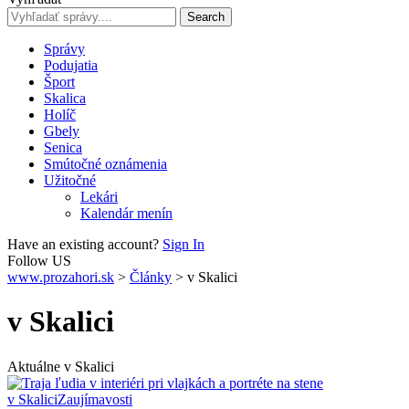
Správy
Podujatia
Šport
Skalica
Holíč
Gbely
Senica
Smútočné oznámenia
Užitočné
Lekári
Kalendár menín
Have an existing account?
Sign In
Follow US
www.prozahori.sk
>
Články
>
v Skalici
v Skalici
Aktuálne v Skalici
v Skalici
Zaujímavosti