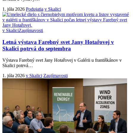
1. júla 2026
Podujatia
v Skalici
v Skalici
Zaujímavosti
Letná výstava Farebný svet Jany Hotařovej v
Skalici potrvá do septembra
Výstava Farebný svet Jany Hotařovej v Galérii u františkánov v
Skalici potrvá
…
1. júla 2026
v Skalici
Zaujímavosti