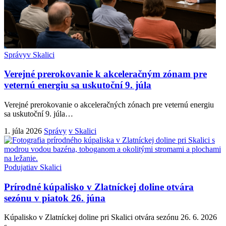
Správy
v Skalici
Verejné prerokovanie k akceleračným zónam pre
veternú energiu sa uskutoční 9. júla
Verejné prerokovanie o akceleračných zónach pre veternú energiu
sa uskutoční 9. júla
…
1. júla 2026
Správy
v Skalici
Podujatia
v Skalici
Prírodné kúpalisko v Zlatníckej doline otvára
sezónu v piatok 26. júna
Kúpalisko v Zlatníckej doline pri Skalici otvára sezónu 26. 6. 2026