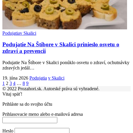
Podujatia
v Skalici
Podujatie Na Štíbore v Skalici prinieslo osvetu o
zdraví a prevencii
Podujatie Na Štíbore v Skalici ponúklo osvetu o zdraví, ochutnávky
zdravých jedál
…
19. júna 2026
Podujatia
v Skalici
1
2
3
4
…
8
9
© 2022 Prozahori.sk. Autorské práva sú vyhradené.
Vitaj späť!
Prihláste sa do svojho účtu
Prihlasovacie meno alebo e-mailová adresa
Heslo