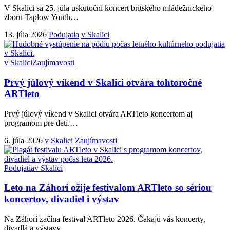
V Skalici sa 25. júla uskutoční koncert britského mládežníckeho
zboru Taplow Youth
…
13. júla 2026
Podujatia
v Skalici
v Skalici
Zaujímavosti
Prvý júlový víkend v Skalici otvára tohtoročné
ARTleto
Prvý júlový víkend v Skalici otvára ARTleto koncertom aj
programom pre deti.
…
6. júla 2026
v Skalici
Zaujímavosti
Podujatia
v Skalici
Leto na Záhorí ožije festivalom ARTleto so sériou
koncertov, divadiel i výstav
Na Záhorí začína festival ARTleto 2026. Čakajú vás koncerty,
divadlá a výstavy
…