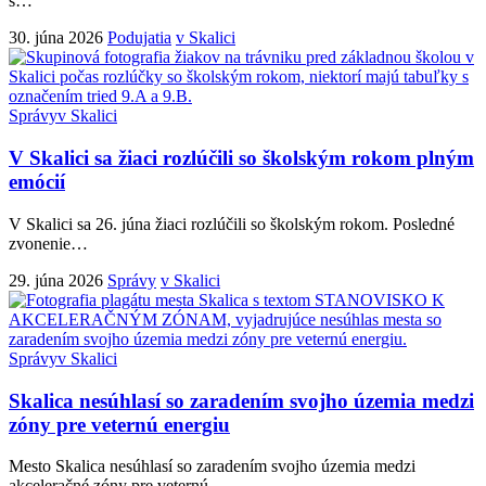
s
…
30. júna 2026
Podujatia
v Skalici
Správy
v Skalici
V Skalici sa žiaci rozlúčili so školským rokom plným
emócií
V Skalici sa 26. júna žiaci rozlúčili so školským rokom. Posledné
zvonenie
…
29. júna 2026
Správy
v Skalici
Správy
v Skalici
Skalica nesúhlasí so zaradením svojho územia medzi
zóny pre veternú energiu
Mesto Skalica nesúhlasí so zaradením svojho územia medzi
akceleračné zóny pre veternú
…