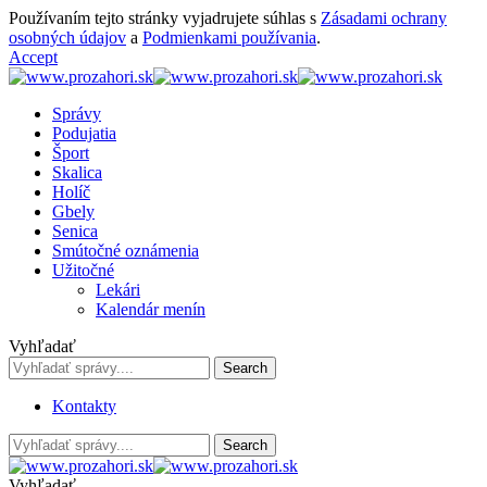
Používaním tejto stránky vyjadrujete súhlas s
Zásadami ochrany
osobných údajov
a
Podmienkami používania
.
Accept
Správy
Podujatia
Šport
Skalica
Holíč
Gbely
Senica
Smútočné oznámenia
Užitočné
Lekári
Kalendár menín
Vyhľadať
Kontakty
Vyhľadať