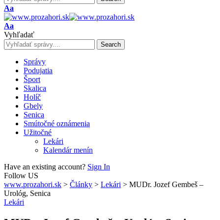
Font
Aa
Resizer
Font
Aa
Resizer
Vyhľadať
Správy
Podujatia
Šport
Skalica
Holíč
Gbely
Senica
Smútočné oznámenia
Užitočné
Lekári
Kalendár menín
Have an existing account?
Sign In
Follow US
www.prozahori.sk
>
Články
>
Lekári
>
MUDr. Jozef Gembeš –
Urológ, Senica
Lekári