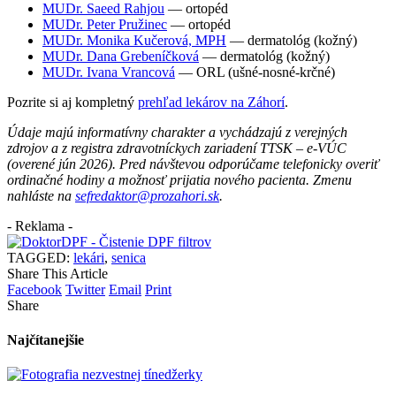
MUDr. Saeed Rahjou
— ortopéd
MUDr. Peter Pružinec
— ortopéd
MUDr. Monika Kučerová, MPH
— dermatológ (kožný)
MUDr. Dana Grebeníčková
— dermatológ (kožný)
MUDr. Ivana Vrancová
— ORL (ušné-nosné-krčné)
Pozrite si aj kompletný
prehľad lekárov na Záhorí
.
Údaje majú informatívny charakter a vychádzajú z verejných
zdrojov a z registra zdravotníckych zariadení TTSK – e-VÚC
(overené jún 2026). Pred návštevou odporúčame telefonicky overiť
ordinačné hodiny a možnosť prijatia nového pacienta. Zmenu
nahláste na
sefredaktor@prozahori.sk
.
- Reklama -
TAGGED:
lekári
,
senica
Share This Article
Facebook
Twitter
Email
Print
Share
Najčítanejšie