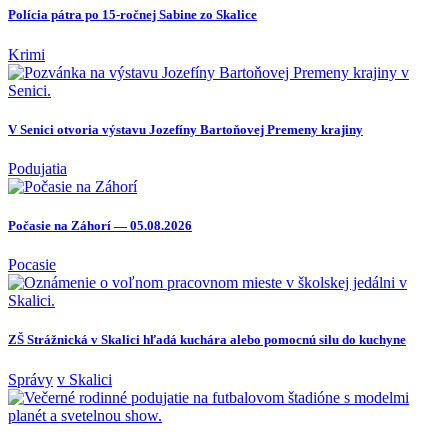
Polícia pátra po 15-ročnej Sabine zo Skalice
Krimi
V Senici otvoria výstavu Jozefíny Bartoňovej Premeny krajiny
Podujatia
Počasie na Záhorí — 05.08.2026
Pocasie
ZŠ Strážnická v Skalici hľadá kuchára alebo pomocnú silu do kuchyne
Správy
v Skalici