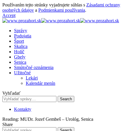
Používaním tejto stránky vyjadrujete súhlas s
Zásadami ochrany
osobných údajov
a
Podmienkami používania
.
Accept
Správy
Podujatia
Šport
Skalica
Holíč
Gbely
Senica
Smútočné oznámenia
Užitočné
Lekári
Kalendár menín
Vyhľadať
Kontakty
Reading:
MUDr. Jozef Gembeš – Urológ, Senica
Share