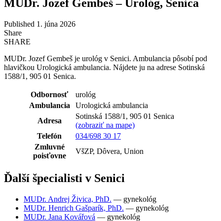
MUDr. Jozef Gembeš – Urológ, Senica
Published 1. júna 2026
Share
SHARE
MUDr. Jozef Gembeš je urológ v Senici. Ambulancia pôsobí pod
hlavičkou Urologická ambulancia. Nájdete ju na adrese Sotinská
1588/1, 905 01 Senica.
Odbornosť
urológ
Ambulancia
Urologická ambulancia
Sotinská 1588/1, 905 01 Senica
Adresa
(zobraziť na mape)
Telefón
034/698 30 17
Zmluvné
VšZP, Dôvera, Union
poisťovne
Ďalší špecialisti v Senici
MUDr. Andrej Živica, PhD.
— gynekológ
MUDr. Henrich Gašparík, PhD.
— gynekológ
MUDr. Jana Kovářová
— gynekológ