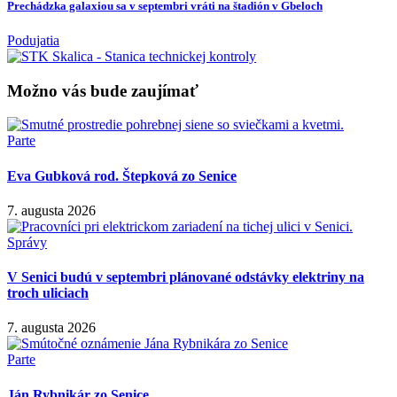
Prechádzka galaxiou sa v septembri vráti na štadión v Gbeloch
Podujatia
Možno vás bude zaujímať
Parte
Eva Gubková rod. Štepková zo Senice
7. augusta 2026
Správy
V Senici budú v septembri plánované odstávky elektriny na
troch uliciach
7. augusta 2026
Parte
Ján Rybnikár zo Senice