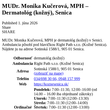
MUDr. Monika Kučerová, MPH –
Dermatológ (kožný), Senica
Published 1. júna 2026
Share
SHARE
MUDr. Monika Kučerová, MPH je dermatológ (kožný) v Senici.
Ambulancia pôsobí pod hlavičkou Right Path s.r.o. (Kožné Senica).
Nájdete ju na adrese Sotinská 1588/1, 905 01 Senica.
Odbornosť
dermatológ (kožný)
Ambulancia
Right Path s.r.o. (Kožné Senica)
Sotinská 1588/1, 905 01 Senica
Adresa
(zobraziť na mape)
Telefón
034/698 30 66, 0948 157 999
Web
https://koznesenica.sk/
Pondelok:
7:00–11:30, 12:00–16:00 (od
14.00 – 16.00 iba objednané zákroky)
Utorok:
7:00–11:30 (12:00–13:30)
Streda:
7:00–11:30 (12:00–14:00)
Ordinačné
Štvrtok:
7:00–11:30 (12:00–13:00)