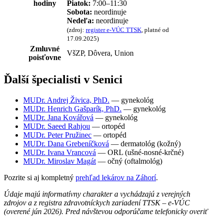
hodiny
Piatok:
7:00–11:30
Sobota:
neordinuje
Nedeľa:
neordinuje
(zdroj:
register e-VÚC TTSK
, platné od
17.09.2025)
Zmluvné
VšZP, Dôvera, Union
poisťovne
Ďalší špecialisti v Senici
MUDr. Andrej Živica, PhD.
— gynekológ
MUDr. Henrich Gašparík, PhD.
— gynekológ
MUDr. Jana Kovářová
— gynekológ
MUDr. Saeed Rahjou
— ortopéd
MUDr. Peter Pružinec
— ortopéd
MUDr. Dana Grebeníčková
— dermatológ (kožný)
MUDr. Ivana Vrancová
— ORL (ušné-nosné-krčné)
MUDr. Miroslav Magát
— očný (oftalmológ)
Pozrite si aj kompletný
prehľad lekárov na Záhorí
.
Údaje majú informatívny charakter a vychádzajú z verejných
zdrojov a z registra zdravotníckych zariadení TTSK – e-VÚC
(overené jún 2026). Pred návštevou odporúčame telefonicky overiť