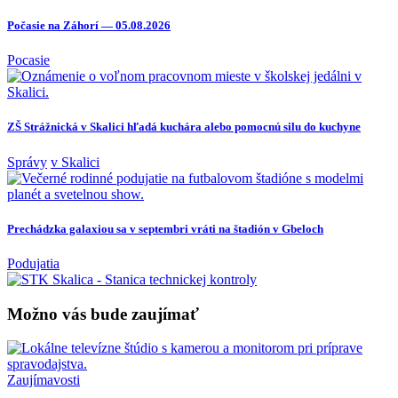
Počasie na Záhorí — 05.08.2026
Pocasie
ZŠ Strážnická v Skalici hľadá kuchára alebo pomocnú silu do kuchyne
Správy
v Skalici
Prechádzka galaxiou sa v septembri vráti na štadión v Gbeloch
Podujatia
Možno vás bude zaujímať
Zaujímavosti