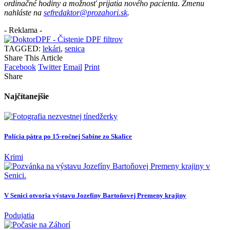
ordinačné hodiny a možnosť prijatia nového pacienta. Zmenu
nahláste na
sefredaktor@prozahori.sk
.
- Reklama -
TAGGED:
lekári
,
senica
Share This Article
Facebook
Twitter
Email
Print
Share
Najčítanejšie
Polícia pátra po 15-ročnej Sabine zo Skalice
Krimi
V Senici otvoria výstavu Jozefíny Bartoňovej Premeny krajiny
Podujatia