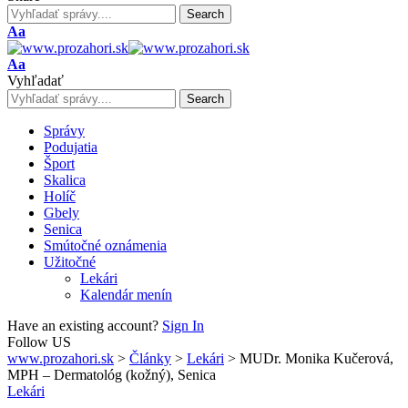
Font
Aa
Resizer
Font
Aa
Resizer
Vyhľadať
Správy
Podujatia
Šport
Skalica
Holíč
Gbely
Senica
Smútočné oznámenia
Užitočné
Lekári
Kalendár menín
Have an existing account?
Sign In
Follow US
www.prozahori.sk
>
Články
>
Lekári
>
MUDr. Monika Kučerová,
MPH – Dermatológ (kožný), Senica
Lekári