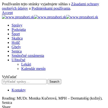
Používaním tejto stránky vyjadrujete súhlas s
Zásadami ochrany
osobných údajov
a
Podmienkami používania
.
Accept
Správy
Podujatia
Šport
Skalica
Holíč
Gbely
Senica
Smútočné oznámenia
Užitočné
Lekári
Kalendár menín
Vyhľadať
Kontakty
Reading:
MUDr. Monika Kučerová, MPH – Dermatológ (kožný),
Senica
Share