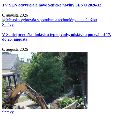
TV SEN odvysielala nové Senické noviny SENO 2026/32
6. augusta 2026
Správy
V Senici prerušia dodávku teplej vody, odstávka potrvá od 17.
do 26. augusta
6. augusta 2026
Správy