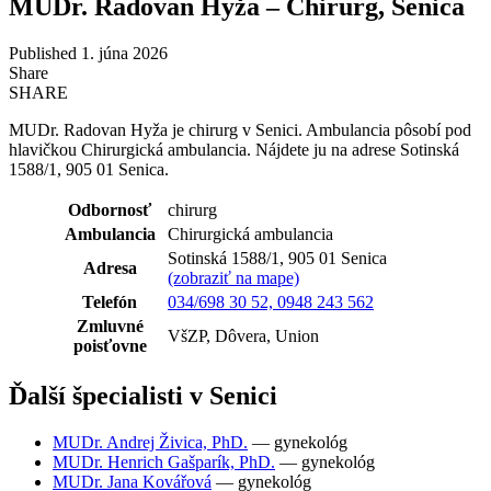
MUDr. Radovan Hyža – Chirurg, Senica
Published 1. júna 2026
Share
SHARE
MUDr. Radovan Hyža je chirurg v Senici. Ambulancia pôsobí pod
hlavičkou Chirurgická ambulancia. Nájdete ju na adrese Sotinská
1588/1, 905 01 Senica.
Odbornosť
chirurg
Ambulancia
Chirurgická ambulancia
Sotinská 1588/1, 905 01 Senica
Adresa
(zobraziť na mape)
Telefón
034/698 30 52, 0948 243 562
Zmluvné
VšZP, Dôvera, Union
poisťovne
Ďalší špecialisti v Senici
MUDr. Andrej Živica, PhD.
— gynekológ
MUDr. Henrich Gašparík, PhD.
— gynekológ
MUDr. Jana Kovářová
— gynekológ