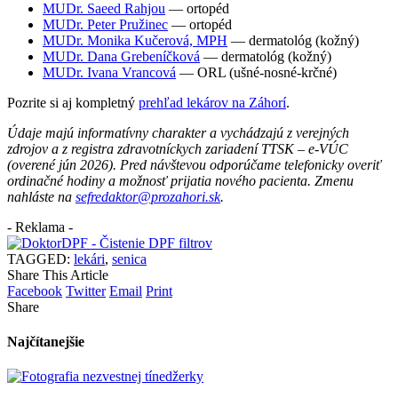
MUDr. Saeed Rahjou
— ortopéd
MUDr. Peter Pružinec
— ortopéd
MUDr. Monika Kučerová, MPH
— dermatológ (kožný)
MUDr. Dana Grebeníčková
— dermatológ (kožný)
MUDr. Ivana Vrancová
— ORL (ušné-nosné-krčné)
Pozrite si aj kompletný
prehľad lekárov na Záhorí
.
Údaje majú informatívny charakter a vychádzajú z verejných
zdrojov a z registra zdravotníckych zariadení TTSK – e-VÚC
(overené jún 2026). Pred návštevou odporúčame telefonicky overiť
ordinačné hodiny a možnosť prijatia nového pacienta. Zmenu
nahláste na
sefredaktor@prozahori.sk
.
- Reklama -
TAGGED:
lekári
,
senica
Share This Article
Facebook
Twitter
Email
Print
Share
Najčítanejšie