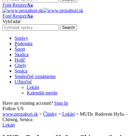
Font Resizer
Aa
Font Resizer
Aa
Vyhľadať
Správy
Podujatia
Šport
Skalica
Holíč
Gbely
Senica
Smútočné oznámenia
Užitočné
Lekári
Kalendár menín
Have an existing account?
Sign In
Follow US
www.prozahori.sk
>
Články
>
Lekári
>
MUDr. Radovan Hyža –
Chirurg, Senica
Lekári