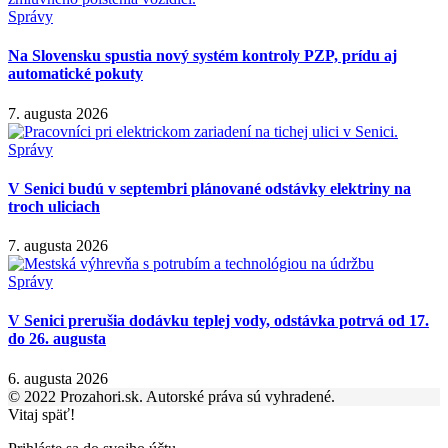
Správy
Na Slovensku spustia nový systém kontroly PZP, prídu aj
automatické pokuty
7. augusta 2026
Správy
V Senici budú v septembri plánované odstávky elektriny na
troch uliciach
7. augusta 2026
Správy
V Senici prerušia dodávku teplej vody, odstávka potrvá od 17.
do 26. augusta
6. augusta 2026
© 2022 Prozahori.sk. Autorské práva sú vyhradené.
Vitaj späť!