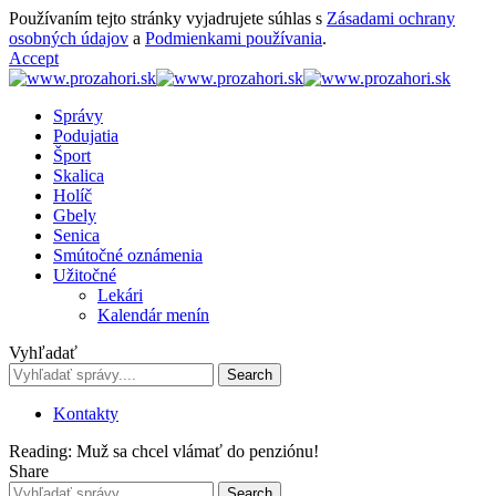
Používaním tejto stránky vyjadrujete súhlas s
Zásadami ochrany
osobných údajov
a
Podmienkami používania
.
Accept
Správy
Podujatia
Šport
Skalica
Holíč
Gbely
Senica
Smútočné oznámenia
Užitočné
Lekári
Kalendár menín
Vyhľadať
Kontakty
Reading:
Muž sa chcel vlámať do penziónu!
Share