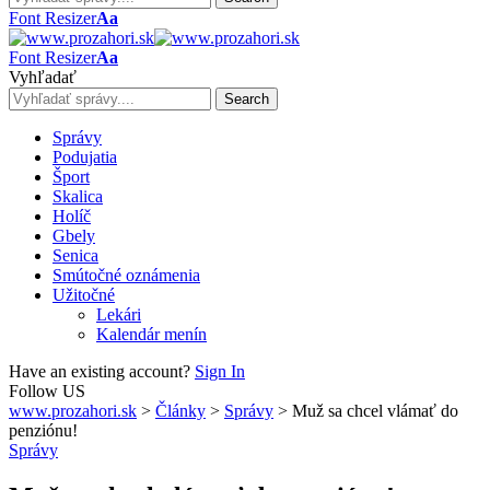
Font Resizer
Aa
Font Resizer
Aa
Vyhľadať
Správy
Podujatia
Šport
Skalica
Holíč
Gbely
Senica
Smútočné oznámenia
Užitočné
Lekári
Kalendár menín
Have an existing account?
Sign In
Follow US
www.prozahori.sk
>
Články
>
Správy
>
Muž sa chcel vlámať do
penziónu!
Správy