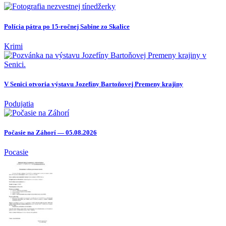
Polícia pátra po 15-ročnej Sabine zo Skalice
Krimi
V Senici otvoria výstavu Jozefíny Bartoňovej Premeny krajiny
Podujatia
Počasie na Záhorí — 05.08.2026
Pocasie