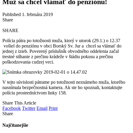
Muž sa chcel vlámať do penziónu!
Published 1. februára 2019
Share
SHARE
Polícia pátra po totožnosti muža, ktorý v utorok (29.1.) o 12.37
vošiel do penziónu v obci Borský Sv. Jur a chcel sa vlámať do
jednej z izieb. Poverený príslušník obvodného oddelenia začal
trestné stíhanie z prečinu krádeže v štádiu pokusu a prečinu
poškodzovania cudzej veci.
V tejto súvislosti pátrame po totožnosti neznámeho muža, ktorého
nasnímala bezpečnostná kamera. Ak ste ho spoznali, kontaktujte
políciu prostredníctvom linky 158.
Share This Article
Facebook
Twitter
Email
Print
Share
Najčítanejšie