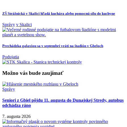
ZŠ Strážnická v Skalici hľadá kuchára alebo pomocnú silu do kuchyne
Správy
v Skalici
Prechádzka galaxiou sa v septembri vráti na štadión v Gbeloch
Podujatia
Možno vás bude zaujímať
Správy
Seniori z Gbiel pôjdu 11. augusta do Dunajskej Stredy, autobus
odchádza ráno
7. augusta 2026