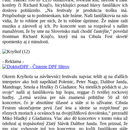
konfety či Richard Krajčo, bicyklujúci ponad hlavy fanúšikov ich
doslova pobláznilo. „Na festivaly je produkcia trošku iná.
Prispôsobuje sa to podmienkam, kde hráme. Naši fanúšikovia na nás
vidia, že to robíme pre nich, že to robíme úprimne. Že máme radi
muziku a zároveň aj ich. Po koncerte som sa rozprával s naším
manažérom, že by sme na Slovensko mali chodiť častejšie,“ povedal
frontman Richard Krajčo, ktorý má na Cibula Fest skvelé
spomienky aj z minulosti.
- Reklama -
Okrem Kryštofa sa návštevníci festivalu najviac tešili aj na ďalších
interpetov ako boli napríklad Polemic, Peter Nagy, Dalibor Janda,
Mandrage, Smola a Hrušky či Gladiator. Na menších pódiách si „to
svoje“ našli aj fanúšikovia hip hopu, reggae či tvrdšej rockovej
hudby. „Letná sezóna pre nás znamená približne 50 až 60
koncertov, čo je absolútne úžasné a stále si to užívame. Cibula
Festom ukončujeme prvú časť leta a ideme sa rozpŕchnuť po
rôznych moriach a oceánoch na dvojtýždňovú dovolenku,“ prezradil
Miko Hladký z Gladiatora. Viac ako 40 koncertov v tomto roku už
odohral aj trojnásobný Zlatý Slávik Dalibor Janda. Ten priznal, že
mu viac vyhovuje iný typ koncertov, no kvôli fanúšikom stále