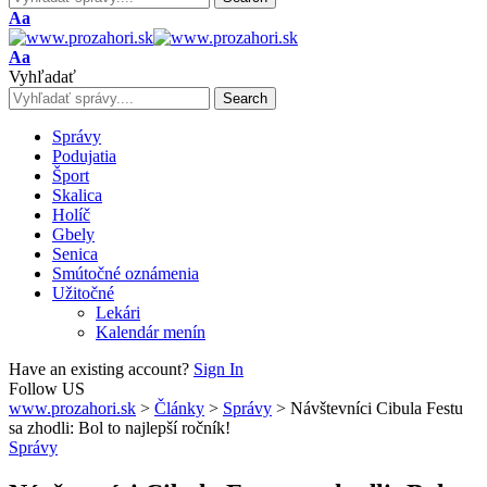
Font
Aa
Resizer
Font
Aa
Resizer
Vyhľadať
Správy
Podujatia
Šport
Skalica
Holíč
Gbely
Senica
Smútočné oznámenia
Užitočné
Lekári
Kalendár menín
Have an existing account?
Sign In
Follow US
www.prozahori.sk
>
Články
>
Správy
>
Návštevníci Cibula Festu
sa zhodli: Bol to najlepší ročník!
Správy