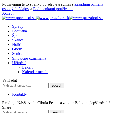
Používaním tejto stránky vyjadrujete súhlas s
Zásadami ochrany
osobných údajov
a
Podmienkami používania
.
Accept
Správy
Podujatia
Šport
Skalica
Holíč
Gbely
Senica
Smútočné oznámenia
Užitočné
Lekári
Kalendár menín
Vyhľadať
Kontakty
Reading:
Návštevníci Cibula Festu sa zhodli: Bol to najlepší ročník!
Share