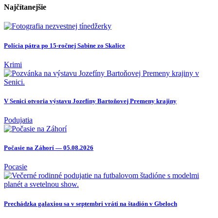
Najčítanejšie
Polícia pátra po 15-ročnej Sabine zo Skalice
Krimi
V Senici otvoria výstavu Jozefíny Bartoňovej Premeny krajiny
Podujatia
Počasie na Záhorí — 05.08.2026
Pocasie
Prechádzka galaxiou sa v septembri vráti na štadión v Gbeloch