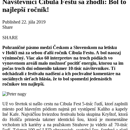
Návštevníci Cibula Festu sa zhodli: Bol to
najlepší ročník!
Published 22. júla 2019
Share
SHARE
Pohraničné pásmo medzi Českom a Slovenskom na letisku
v Holíči má za sebou ďalší ročník Cibula Festu. A bol naozaj
výnimočný. Viac ako 60 interpretov na troch pódiách vo
vynovenom areáli malo možnosť pocítiť energiu, ktorou sa im
počas troch dní odmenilo takmer 10-tisíc návštevníkov. Tí
odchádzali z festivalu nadšení a ich pochvalné komentáre na
sociálnych sieťach hlásia, že to bol spomedzi jedenástich
ročníkov ten najlepší.
Už vo štvrtok si našlo cestu na Cibula Fest 5-tisíc ľudí, ktorí zaplnili
miesto pod hlavným pódiom najmä pri vystúpení Kaliho a kapely
Iné Kafe. Najväčšou hviezdou festivalu bola skupina Kryštof, ktorá
do Holíča priniesla takmer identickú šou, ktorá je momentálne
vrcholom ich kariéry a na pražskom Strahove ju videlo až 70-tisíc
ľudí. Takmer 100 m² LED obrazoviek, svetelná šou, farebné a zlaté