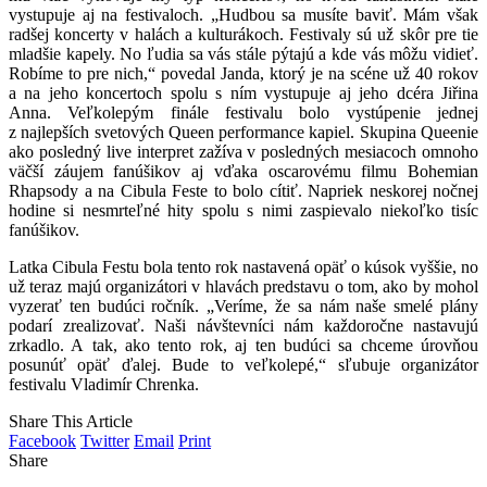
vystupuje aj na festivaloch. „Hudbou sa musíte baviť. Mám však
radšej koncerty v halách a kulturákoch. Festivaly sú už skôr pre tie
mladšie kapely. No ľudia sa vás stále pýtajú a kde vás môžu vidieť.
Robíme to pre nich,“ povedal Janda, ktorý je na scéne už 40 rokov
a na jeho koncertoch spolu s ním vystupuje aj jeho dcéra Jiřina
Anna. Veľkolepým finále festivalu bolo vystúpenie jednej
z najlepších svetových Queen performance kapiel. Skupina Queenie
ako posledný live interpret zažíva v posledných mesiacoch omnoho
väčší záujem fanúšikov aj vďaka oscarovému filmu Bohemian
Rhapsody a na Cibula Feste to bolo cítiť. Napriek neskorej nočnej
hodine si nesmrteľné hity spolu s nimi zaspievalo niekoľko tisíc
fanúšikov.
Latka Cibula Festu bola tento rok nastavená opäť o kúsok vyššie, no
už teraz majú organizátori v hlavách predstavu o tom, ako by mohol
vyzerať ten budúci ročník. „Veríme, že sa nám naše smelé plány
podarí zrealizovať. Naši návštevníci nám každoročne nastavujú
zrkadlo. A tak, ako tento rok, aj ten budúci sa chceme úrovňou
posunúť opäť ďalej. Bude to veľkolepé,“ sľubuje organizátor
festivalu Vladimír Chrenka.
Share This Article
Facebook
Twitter
Email
Print
Share