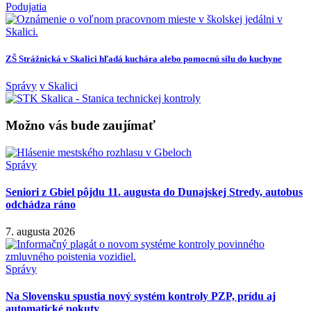
Podujatia
ZŠ Strážnická v Skalici hľadá kuchára alebo pomocnú silu do kuchyne
Správy
v Skalici
Možno vás bude zaujímať
Správy
Seniori z Gbiel pôjdu 11. augusta do Dunajskej Stredy, autobus
odchádza ráno
7. augusta 2026
Správy
Na Slovensku spustia nový systém kontroly PZP, prídu aj
automatické pokuty