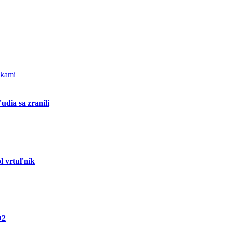
udia sa zranili
l vrtuľník
D2