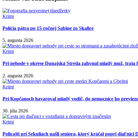
Krimi
Polícia pátra po 15-ročnej Sabine zo Skalice
5. augusta 2026
Krimi
Pri nehode v okrese Dunajská Streda zahynul mladý muž, traja ľ
2. augusta 2026
Krimi
Pri Kopčanoch havaroval mladý vodič, do nemocnice ho previezo
30. júla 2026
Krimi
Policajti pri Sekuliach našli seniora, ktorý kráčal popri diaľnici 