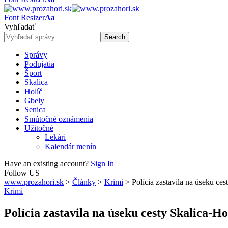
Font Resizer
Aa
Vyhľadať
Správy
Podujatia
Šport
Skalica
Holíč
Gbely
Senica
Smútočné oznámenia
Užitočné
Lekári
Kalendár menín
Have an existing account?
Sign In
Follow US
www.prozahori.sk
>
Články
>
Krimi
>
Polícia zastavila na úseku ces
Krimi
Polícia zastavila na úseku cesty Skalica-Ho