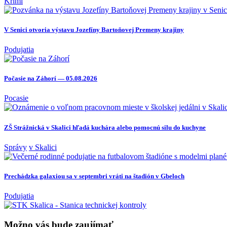
Krimi
V Senici otvoria výstavu Jozefíny Bartoňovej Premeny krajiny
Podujatia
Počasie na Záhorí — 05.08.2026
Pocasie
ZŠ Strážnická v Skalici hľadá kuchára alebo pomocnú silu do kuchyne
Správy
v Skalici
Prechádzka galaxiou sa v septembri vráti na štadión v Gbeloch
Podujatia
Možno vás bude zaujímať