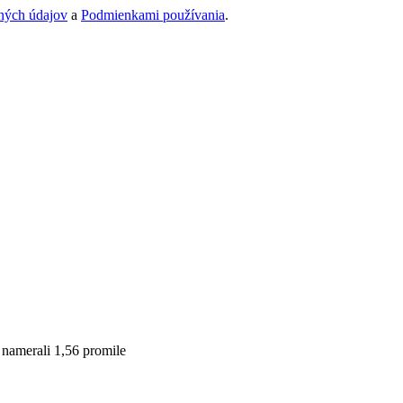
ných údajov
a
Podmienkami používania
.
i namerali 1,56 promile