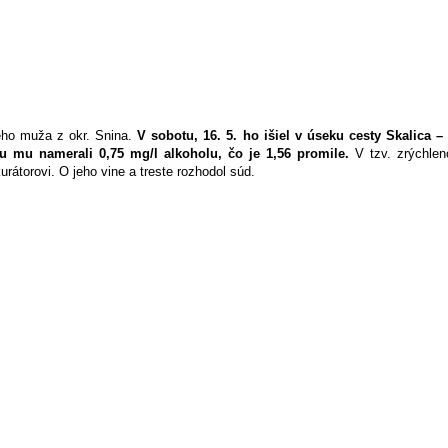
ného muža z okr. Snina.
V sobotu, 16. 5. ho išiel v úseku cesty Skalica –
u mu namerali 0,75 mg/l alkoholu, čo je 1,56 promile.
V tzv. zrýchleno
urátorovi. O jeho vine a treste rozhodol súd.