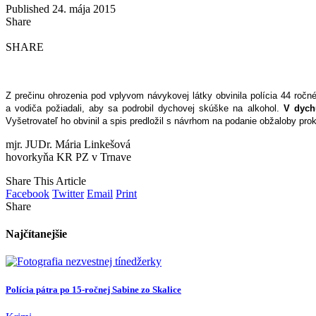
Published 24. mája 2015
Share
SHARE
Z prečinu ohrozenia pod vplyvom návykovej látky obvinila polícia 44 roč
a vodiča požiadali, aby sa podrobil dychovej skúške na alkohol.
V dych
Vyšetrovateľ ho obvinil a spis predložil s návrhom na podanie obžaloby prok
mjr. JUDr. Mária Linkešová
hovorkyňa KR PZ v Trnave
Share This Article
Facebook
Twitter
Email
Print
Share
Najčítanejšie
Polícia pátra po 15-ročnej Sabine zo Skalice