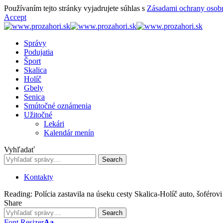
Používaním tejto stránky vyjadrujete súhlas s
Zásadami ochrany osob
Accept
Správy
Podujatia
Šport
Skalica
Holíč
Gbely
Senica
Smútočné oznámenia
Užitočné
Lekári
Kalendár menín
Vyhľadať
Kontakty
Reading:
Polícia zastavila na úseku cesty Skalica-Holíč auto, šoférov
Share
Font Resizer
Aa