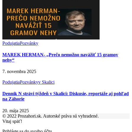
Podujatia
Pozvánky
MAREK HERMAN- „Prečo nemožno navážiť 15 gramov
nehy“
7. novembra 2025
Podujatia
Pozvánky
v Skalici
Denník N strávi týždeň v Skalici: Diskusie, reportáže aj pohľad
na Záhorie
20. mája 2025
© 2022 Prozahori.sk. Autorské práva sú vyhradené.
Vitaj späť!
Prihláste sa do svojho účtu