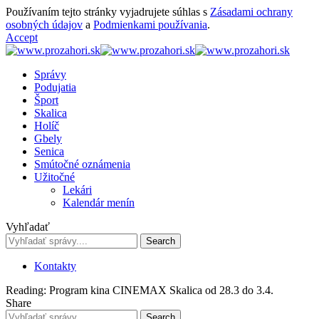
Používaním tejto stránky vyjadrujete súhlas s
Zásadami ochrany
osobných údajov
a
Podmienkami používania
.
Accept
Správy
Podujatia
Šport
Skalica
Holíč
Gbely
Senica
Smútočné oznámenia
Užitočné
Lekári
Kalendár menín
Vyhľadať
Kontakty
Reading:
Program kina CINEMAX Skalica od 28.3 do 3.4.
Share