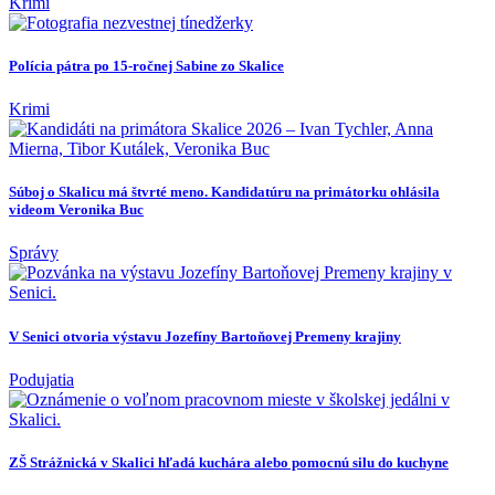
Krimi
Polícia pátra po 15-ročnej Sabine zo Skalice
Krimi
Súboj o Skalicu má štvrté meno. Kandidatúru na primátorku ohlásila
videom Veronika Buc
Správy
V Senici otvoria výstavu Jozefíny Bartoňovej Premeny krajiny
Podujatia
ZŠ Strážnická v Skalici hľadá kuchára alebo pomocnú silu do kuchyne