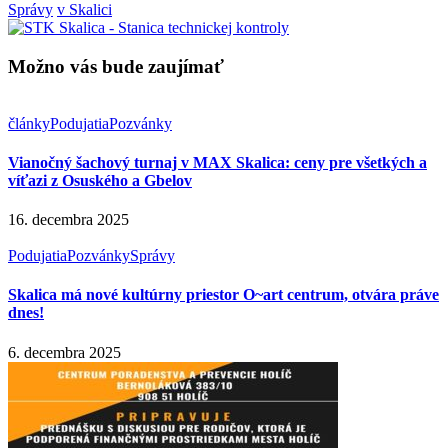
Správy
v Skalici
Možno vás bude zaujímať
články
Podujatia
Pozvánky
Vianočný šachový turnaj v MAX Skalica: ceny pre všetkých a
víťazi z Osuského a Gbelov
16. decembra 2025
Podujatia
Pozvánky
Správy
Skalica má nové kultúrny priestor O~art centrum, otvára práve
dnes!
6. decembra 2025