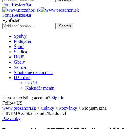
Font Resizer
Aa
Font Resizer
Aa
Vyhľadať
Správy
Podujatia
Šport
Skalica
Holíč
Gbely
Senica
Smútočné oznámenia
Užitočné
Lekári
Kalendár menín
Have an existing account?
Sign In
Follow US
www.prozahori.sk
>
Články
>
Pozvánky
>
Program kina
CINEMAX Skalica od 28.3 do 3.4.
Pozvánky