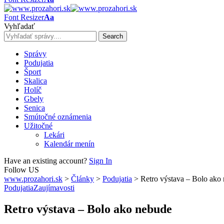
Font Resizer
Aa
Vyhľadať
Správy
Podujatia
Šport
Skalica
Holíč
Gbely
Senica
Smútočné oznámenia
Užitočné
Lekári
Kalendár menín
Have an existing account?
Sign In
Follow US
www.prozahori.sk
>
Články
>
Podujatia
>
Retro výstava – Bolo ako
Podujatia
Zaujímavosti
Retro výstava – Bolo ako nebude