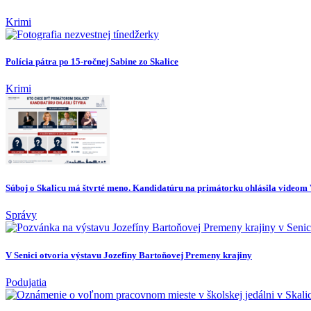
Krimi
Polícia pátra po 15-ročnej Sabine zo Skalice
Krimi
Súboj o Skalicu má štvrté meno. Kandidatúru na primátorku ohlásila videom
Správy
V Senici otvoria výstavu Jozefíny Bartoňovej Premeny krajiny
Podujatia