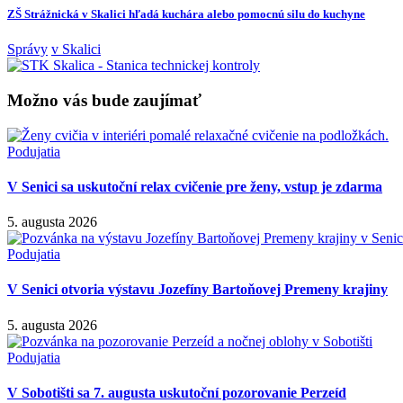
ZŠ Strážnická v Skalici hľadá kuchára alebo pomocnú silu do kuchyne
Správy
v Skalici
Možno vás bude zaujímať
Podujatia
V Senici sa uskutoční relax cvičenie pre ženy, vstup je zdarma
5. augusta 2026
Podujatia
V Senici otvoria výstavu Jozefíny Bartoňovej Premeny krajiny
5. augusta 2026
Podujatia
V Sobotišti sa 7. augusta uskutoční pozorovanie Perzeíd