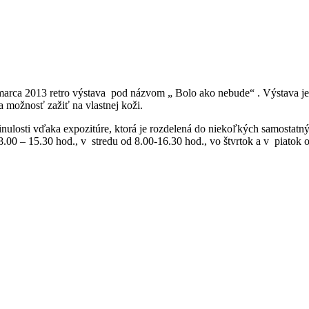
arca 2013 retro výstava pod názvom „ Bolo ako nebude“ . Výstava je u
a možnosť zažiť na vlastnej koži.
inulosti vďaka expozitúre, ktorá je rozdelená do niekoľkých samostatný
.00 – 15.30 hod., v stredu od 8.00-16.30 hod., vo štvrtok a v piatok 