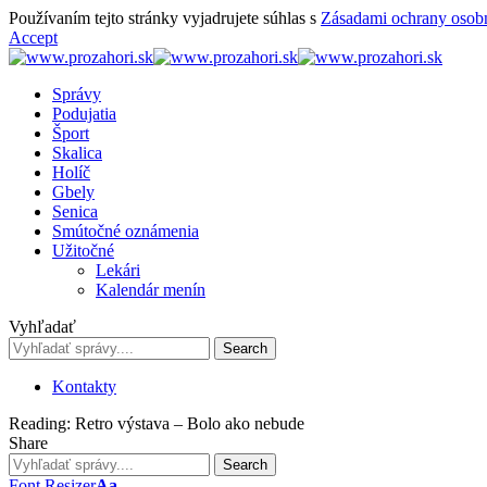
Používaním tejto stránky vyjadrujete súhlas s
Zásadami ochrany osob
Accept
Správy
Podujatia
Šport
Skalica
Holíč
Gbely
Senica
Smútočné oznámenia
Užitočné
Lekári
Kalendár menín
Vyhľadať
Kontakty
Reading:
Retro výstava – Bolo ako nebude
Share
Font Resizer
Aa