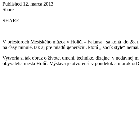
Published 12. marca 2013
Share
SHARE
V priestoroch Mestského múzea v Holíči – Fajansa, sa koná do 28. m
na časy minulé, tak aj pre mladú generáciu, ktorá „ socík style“ nemal
Vytvoria si tak obraz o živote, umení, technike, dizajne v nedávnej m
obyvatelia mesta Holíč. Výstava je otvorená v pondelok a utorok od 8